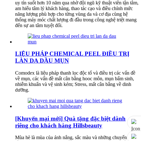
uy tín suốt hơn 10 năm qua nhờ đội ngũ kỹ thuật viên tận tâm,
am hiểu tâm lý khách hàng, thao tác cạo và điều chỉnh mức
năng lượng phù hợp cho từng vùng da và cơ địa cùng hệ
thống máy móc chất lượng đi đầu trong công nghệ triệt mang
đến sự an tâm tuyệt đối.
LIỆU PHÁP CHEMICAL PEEL ĐIỀU TRỊ
LÀN DA DẦU MỤN
Comodex là liệu pháp thanh lọc độc tố và điều trị các vấn đề
về mụn, các vấn đề mất cân bằng hooc môn, mụn bẩm sinh,
nhiễm khuẩn và vệ sinh kém; Stress, mất cân bằng về dinh
dưỡng.
[Khuyến mại mới] Quà tặng đặc biệt dành
riêng cho khách hàng Hillsbeauty
Mùa hè là mùa của ánh nắng, sắc màu và những chuyến đi