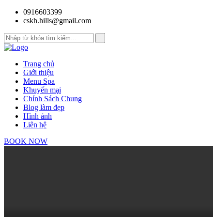
0916603399
cskh.hills@gmail.com
Trang chủ
Giới thiệu
Menu Spa
Khuyến mại
Chính Sách Chung
Blog làm đẹp
Hình ảnh
Liên hệ
BOOK NOW