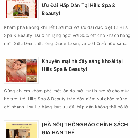
Ưu Đãi Hấp Dẫn Tại Hills Spa &
Beauty!
Khám phá không khí Tết tươi mới với ưu đãi đặc biệt từ Hills
Spa & Beauty. Da xinh rạng ngời với 30% off cho khách hàng
mới, Siêu Deal triệt lông Diode Laser, và cơ hội sở hữu sản
phẩm chăm sóc da cao cấp. Đón một năm mới đẹp tự tin, đầy
năng lượng với chăm sóc chất lượng từ chuyên gia làm đẹp tại
Khuyến mại hè đầy sảng khoái tại
Hills Spa & Beauty. Đặt lịch ngay để không bỏ lỡ ưu đãi và
Hills Spa & Beauty!
quà tặng độc đáo!
Cùng chị em khám phá một làn da mới, tự tin rực rỡ cho mùa
hè tươi trẻ. Hills Spa & Beauty tràn đầy niềm vui chào mừng
chi nhánh Hoa Lư bằng loạt ưu đãi hấp dẫn không thể bỏ lỡ.
[HÀ NỘI] THÔNG BÁO CHÍNH SÁCH
GIA HẠN THẺ