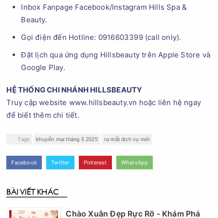
Inbox Fanpage Facebook/Instagram Hills Spa &
Beauty.
Gọi điện đến Hotline: 0916603399 (call only).
Đặt lịch qua ứng dụng Hillsbeauty trên Apple Store và
Google Play.
HỆ THỐNG CHI NHÁNH HILLSBEAUTY
Truy cập website www.hillsbeauty.vn hoặc liên hệ ngay
để biết thêm chi tiết.
Tags
khuyến mại tháng 5 2025
ra mắt dịch vụ mới
Facebook
Twitter
Pinterest
WhatsApp
BÀI VIẾT KHÁC
Chào Xuân Đẹp Rực Rỡ - Khám Phá