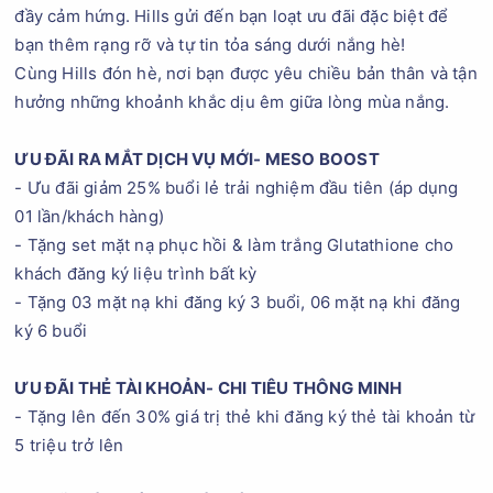
đầy cảm hứng. Hills gửi đến bạn loạt ưu đãi đặc biệt để
bạn thêm rạng rỡ và tự tin tỏa sáng dưới nắng hè!
Cùng Hills đón hè, nơi bạn được yêu chiều bản thân và tận
hưởng những khoảnh khắc dịu êm giữa lòng mùa nắng.
ƯU ĐÃI RA MẮT DỊCH VỤ MỚI- MESO BOOST
- Ưu đãi giảm 25% buổi lẻ trải nghiệm đầu tiên (áp dụng
01 lần/khách hàng)
- Tặng set mặt nạ phục hồi & làm trắng Glutathione cho
khách đăng ký liệu trình bất kỳ
- Tặng 03 mặt nạ khi đăng ký 3 buổi, 06 mặt nạ khi đăng
ký 6 buổi
ƯU ĐÃI THẺ TÀI KHOẢN- CHI TIÊU THÔNG MINH
- Tặng lên đến 30% giá trị thẻ khi đăng ký thẻ tài khoản từ
5 triệu trở lên