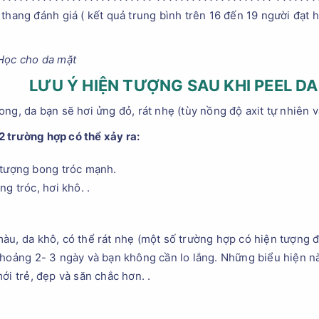
thang đánh giá ( kết quả trung bình trên 16 đến 19 người đạt h
 Học cho da mặt
LƯU Ý HIỆN TƯỢNG SAU KHI
PEEL DA
ng, da bạn sẽ hơi ửng đỏ, rát nhẹ (tùy nồng độ axit tự nhiên và
 trường hợp có thể xảy ra:
 tượng bong tróc mạnh.
g tróc, hơi khô. .
àu, da khô, có thể rát nhẹ (một số trường hợp có hiện tượng 
khoảng 2- 3 ngày và bạn không cần lo lắng. Những biểu hiện n
ới trẻ, đẹp và săn chắc hơn. .