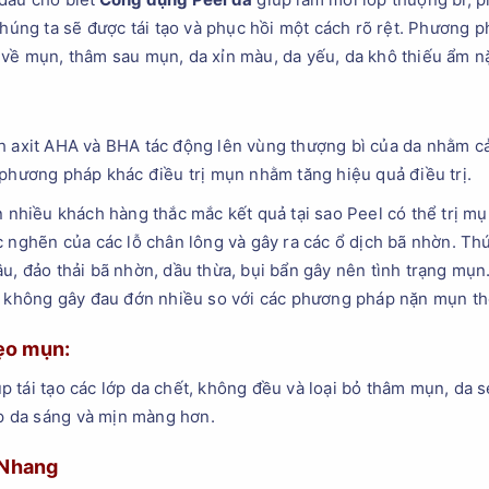
chúng ta sẽ được tái tạo và phục hồi một cách rõ rệt. Phương p
về mụn, thâm sau mụn, da xỉn màu, da yếu, da khô thiếu ẩm n
 axit AHA và BHA tác động lên vùng thượng bì của da nhằm cải 
c phương pháp khác điều trị mụn nhằm tăng hiệu quả điều trị.
n nhiều khách hàng thắc mắc kết quả tại sao Peel có thể trị m
 nghẽn của các lỗ chân lông và gây ra các ổ dịch bã nhờn. Thứ
u, đảo thải bã nhờn, dầu thừa, bụi bẩn gây nên tình trạng mụn.
t, không gây đau đớn nhiều so với các phương pháp nặn mụn t
ẹo mụn:
 tái tạo các lớp da chết, không đều và loại bỏ thâm mụn, da
úp da sáng và mịn màng hơn.
 Nhang