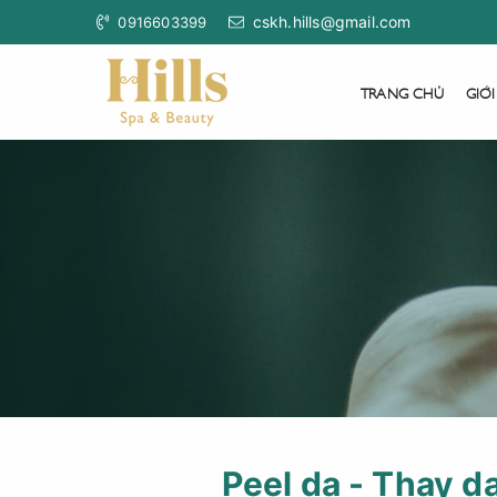
cskh.hills@gmail.com
0916603399
TRANG CHỦ
GIỚI
Peel da - Thay d