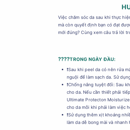
HƯ
Việc chăm sóc da sau khi thực hiệ
mà còn quyết định bạn có đạt đượ
mới đúng? Cùng xem câu trả lời tr
????
TRONG NGÀY ĐẦU:
❗️Sau khi peel da có nên rửa 
nguội để làm sạch da. Sử dụng 
❗️Chống nắng tuyệt đối: Sau kh
cho da. Nếu cần thiết phải ti
Ultimate Protecton Moisturize
cho da mỗi khi phải làm việc ho
❗️Sử dụng thêm xịt khoáng nhi
làm da dễ bong mài và nhanh 