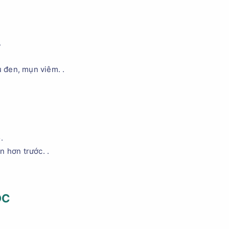
.
 đen, mụn viêm. .
.
n hơn trước. .
ỌC