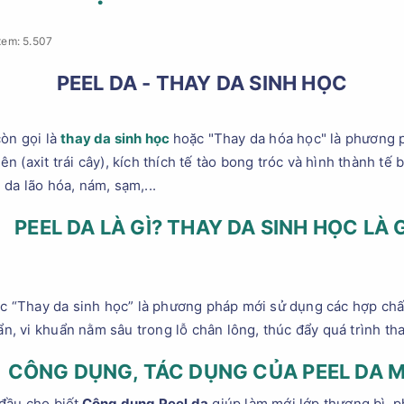
xem: 5.507
PEEL DA - THAY DA SINH HỌC
còn gọi là
thay da sinh học
hoặc "Thay da hóa học" là phương 
 (axit trái cây), kích thích tế tào bong tróc và hình thành tế 
da lão hóa, nám, sạm,...
PEEL DA LÀ GÌ? THAY DA SINH HỌC LÀ G
ặc “Thay da sinh học” là phương pháp mới sử dụng các hợp chấ
ẩn, vi khuẩn nằm sâu trong lỗ chân lông, thúc đẩy quá trình thay
CÔNG DỤNG, TÁC DỤNG CỦA PEEL DA 
đầu cho biết
Công dụng Peel da
giúp làm mới lớp thượng bì, p