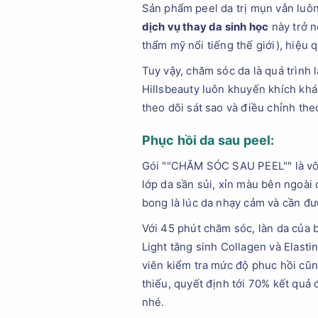
Sản phẩm peel da trị mụn vẫn luôn
dịch vụ thay da sinh học
này trở n
thẩm mỹ nổi tiếng thế giới), hiệu 
Tuy vậy, chăm sóc da là quá trình 
Hillsbeauty luôn khuyến khích khá
theo dõi sát sao và điều chỉnh the
Phục hồi da sau peel:
Gói ""CHĂM SÓC SAU PEEL"" là vô c
lớp da sần sủi, xỉn màu bên ngoài đ
bong là lúc da nhạy cảm và cần đư
Với 45 phút chăm sóc, làn da của 
Light tăng sinh Collagen và Elasti
viên kiểm tra mức độ phuc hồi cũng
thiếu, quyết định tới 70% kết quả 
nhé.