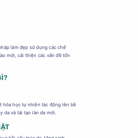
pháp làm đẹp sử dụng các chế
bào mới, cải thiện các vấn đề tổn
Ì?
t hóa học tự nhiên tác động lên bề
 da và tái tạo làn da mới.
MẶT
hục hồi cấu trúc da, tăng sinh