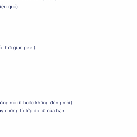
iệu quả).
 thời gian peel).
đóng mài ít hoăc không đóng mài).
ày chứng tỏ lớp da cũ của bạn