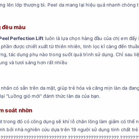
ng lên lớp thượng bì. Peel da mang lại hiệu quả nhanh chóng tro
g đều màu
Peel Perfection Lift
luôn là lựa chọn hàng đầu của chị em đẩy 
phần được chiết xuất từ thiên nhiên, tinh lọc kĩ càng đến thuầ
 ứng, tác dụng phụ nào trong suốt quá trình sử dụng. Chỉ sau li
trung và tươi sáng hơn rất nhiều
nhăn có sẵn trên da mặt, giúp trẻ hóa và căng mịn làn da đang
lại "Luồng gió mới" đánh thức làn da của bạn.
ểm soát nhờn
t trong đó có công dụng sẽ khí lỗ chân lông làm giảm có thể 
h bởi nhà nghiên cứu dựa trên 19 người sử dụng tinh chất trẻ 
?????????????????????????? ???????????????????? ?????????