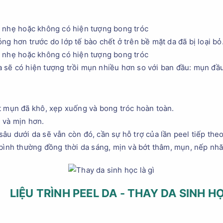
a nhẹ hoặc không có hiện tượng bong tróc
g hơn trước do lớp tế bào chết ở trên bề mặt da đã bị loại bỏ
a nhẹ hoặc không có hiện tượng bong tróc
 sẽ có hiện tượng trồi mụn nhiều hơn so với ban đầu: mụn đầu
t mụn đã khô, xẹp xuống và bong tróc hoàn toàn.
 và mịn hơn.
âu dưới da sẽ vẫn còn đó, cần sự hỗ trợ của lần peel tiếp theo
 bình thường đồng thời da sáng, mịn và bớt thâm, mụn, nếp nhă
LIỆU TRÌNH PEEL DA - THAY DA SINH H