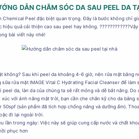
ỚNG DẪN CHĂM SÓC DA SAU PEEL DA T
n Chemical Peel đặc biệt quan trọng. Đây là bước không chỉ gi
c hiệu quả cải thiện cao sau peel hay không. ????????????Vậy
ong bài viết này nhé!
mặt không? Sau khi peel da khoảng 4-6 giờ, nên rửa mặt bằng n
sữa rửa mặt IMAGE Vital C Hydrating Facial Cleanser để làm sạ
i peel da, làn da của chúng ta sẽ rất mỏng và dễ bắt nắng. Do 
ếp xúc với ánh nắng mặt trời, bạn cần che chắn kỹ cho da bằng
r 50spf (sản phẩm đã tích hợp chống nắng và dưỡng ẩm). Thoa 
ặc đi lại ngoài trời.
ều lần trong ngày: Việc này sẽ giúp cung cấp nước và chất khoá
hồi phục hơn