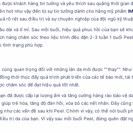
 được khách hàng tin tưởng và yêu thích sau quãng thời gian
ên hot như vậy đến từ sự tin tưởng dành cho hãng mỹ phẩm
I
quả rõ rệt sau điều trị và sự chuyên nghiệp của đội ngũ kỹ thuậ
lâu dài và tỉ mỉ. Sau mỗi buổi, hiệu quả phuc hồi của bạn sẽ k
ch hàng chăm sóc theo liệu trình đều đặn 2-3 tuần 1 buổi Peel
o tình trạng phù hợp.
ùng quan trọng đối với những làn da mới được ""thay"". Như t
ồng thời thúc đẩy quá trình phát triển của các tế bào mới, tái t
ợc chăm sóc để đạt hiệu quả tốt nhất.
bạn đã được cấp lại lượng ẩm và tăng cường hàng rào bảo vệ d
n giúp trẻ hóa, tăng độ đàn hồi, xóa bỏ các nết nhăn. Đây cũn
 như các vấn đề sau khi Peel. Chính vì vậy, có thể nói buổi p
điều trị da của bạn. Vì vậy sau mỗi buổi Peel, đừng quên đặt 