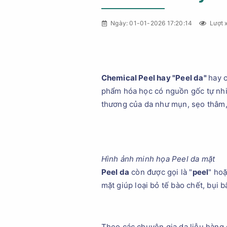
Ngày: 01-01-2026 17:20:14
Lượt 
Chemical Peel hay "Peel da"
hay 
phẩm hóa học có nguồn gốc tự nhiên
thương của da như mụn, sẹo thâm, 
Hình ảnh minh họa Peel da mặt
Peel da
còn được gọi là "
peel
" ho
mặt giúp loại bỏ tế bào chết, bụi b
Theo các chuyên gia da liễu hàng 