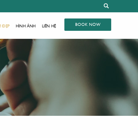
BOOK NOW
M ĐẸP
HÌNH ẢNH
LIÊN HỆ