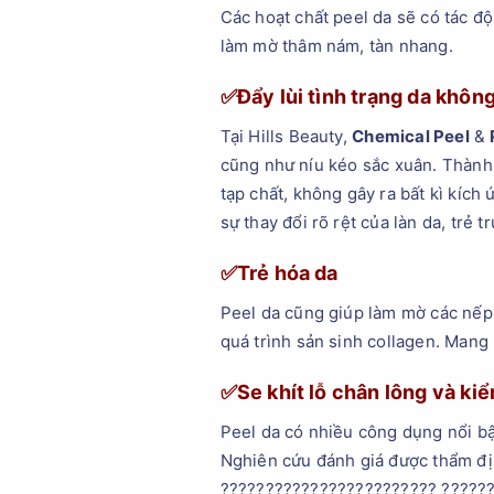
Các hoạt chất peel da sẽ có tác độ
làm mờ thâm nám, tàn nhang.
✅Đẩy lùi tình trạng da khôn
Tại Hills Beauty,
Chemical Peel
&
cũng như níu kéo sắc xuân. Thành 
tạp chất, không gây ra bất kì kích
sự thay đổi rõ rệt của làn da, trẻ 
✅Trẻ hóa da
Peel da cũng giúp làm mờ các nếp 
quá trình sản sinh collagen. Mang 
✅Se khít lỗ chân lông và ki
Peel da có nhiều công dụng nổi bậ
Nghiên cứu đánh giá được thẩm địn
???????????????????????? ??????