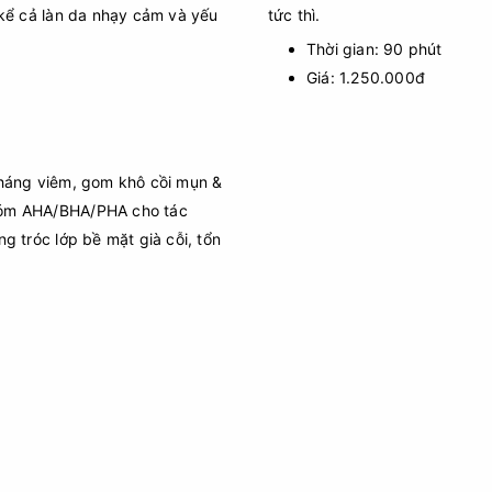
 kể cả làn da nhạy cảm và yếu
tức thì.
Thời gian: 90 phút
Giá: 1.250.000đ
kháng viêm, gom khô cồi mụn &
hóm AHA/BHA/PHA cho tác
g tróc lớp bề mặt già cỗi, tổn