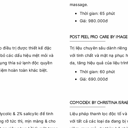
massage.
Thời gian: 65 phút
Giá: 980.000đ
POST PEEL PRO CARE BY IMAGE
điều trị được thiết kế đặc
Trị liệu chuyên sâu dành riêng
 bỏ các dấu hiệu mệt mỏi và
với tinh chất và mặt nạ phục h
ụng thìa sứ lạnh độc quyền
da, tăng hiệu quả của liệu trìn
hiệm hoàn toàn khác biệt.
Thời gian: 60 phút
Giá: 690.000đ
COMODEX BY CHRISTINA ISRA
ycolic & 2% salicylic để tinh
Liệu pháp thanh lọc độc tố và
ng rỡ tức thì, mịn màng & cho
với tất cả các loại da đang b