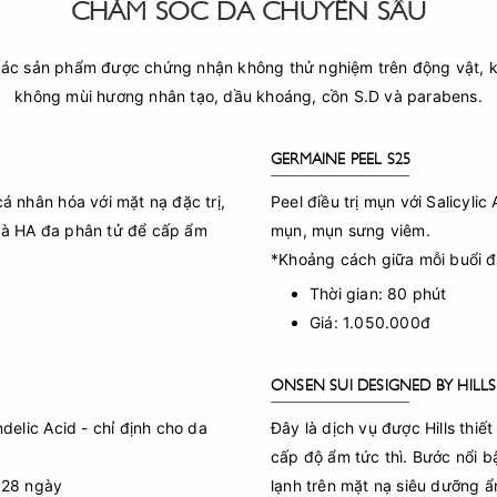
CHĂM SÓC DA CHUYÊN SÂU
các sản phẩm được chứng nhận không thử nghiệm trên động vật, k
không mùi hương nhân tạo, dầu khoáng, cồn S.D và parabens.
GERMAINE PEEL-S25
cá nhân hóa với mặt nạ đặc trị,
Peel điều trị mụn với Salicylic
 và HA đa phân tử để cấp ẩm
mụn, mụn sưng viêm.
*Khoảng cách giữa mỗi buổi đi
Thời gian: 80 phút
Giá: 1.050.000đ
ONSEN-SUI DESIGNED BY HILLS
ndelic Acid - chỉ định cho da
Đây là dịch vụ được Hills thiế
cấp độ ẩm tức thì. Bước nổi bậ
: 28 ngày
lạnh trên mặt nạ siêu dưỡng ẩ