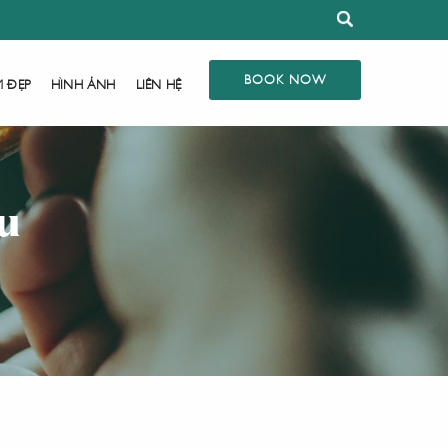
BOOK NOW
M ĐẸP
HÌNH ẢNH
LIÊN HỆ
u