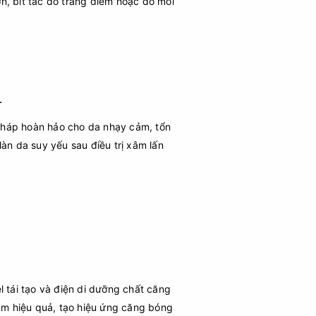
n, bít tắc do trang điểm hoặc do môi
L
pháp hoàn hảo cho da nhạy cảm, tổn
làn da suy yếu sau điều trị xâm lấn
l tái tạo và điện di dưỡng chất căng
hâm hiệu quả, tạo hiệu ứng căng bóng