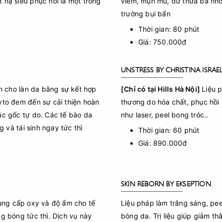
 nạ siêu phục hồi là một trong
viêm, mụn mủ, dư thừa bã nhờ
trường bụi bẩn
Thời gian: 80 phút
Giá: 750.000đ
UNSTRESS BY CHRISTINA ISRAE
nh cho làn da bằng sự kết hợp
[Chỉ có tại Hills Hà Nội]
Liệu 
yto đem đến sự cải thiện hoàn
thương do hóa chất, phục hồi 
ác gốc tự do. Các tế bào da
như laser, peel bong tróc..
và tái sinh ngay tức thì
Thời gian: 60 phút
Giá: 890.000đ
SKIN REBORN BY EKSEPTION
ung cấp oxy và độ ẩm cho tế
Liệu pháp làm trắng sáng, pee
g bóng tức thì. Dịch vụ này
bóng da. Trị liệu giúp giảm t