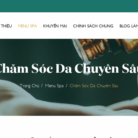
 THIỆU
MENU SPA
KHUYẾN MẠI
CHÍNH SÁCH CHUNG
BLOG LÀ
Chăm Sóc Da Chuyên Sâ
Trang Chủ
Menu Spa
Chăm Sóc Da Chuyên Sâu