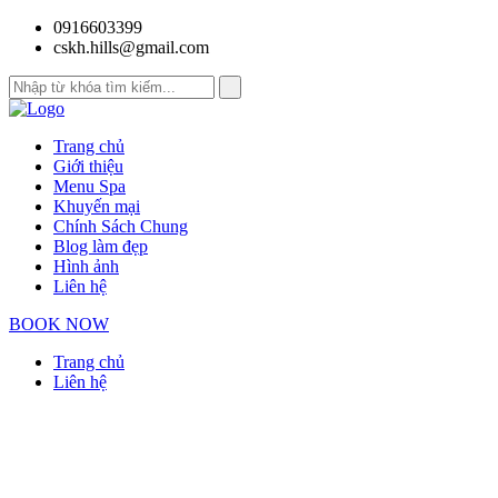
0916603399
cskh.hills@gmail.com
Trang chủ
Giới thiệu
Menu Spa
Khuyến mại
Chính Sách Chung
Blog làm đẹp
Hình ảnh
Liên hệ
BOOK NOW
Trang chủ
Liên hệ