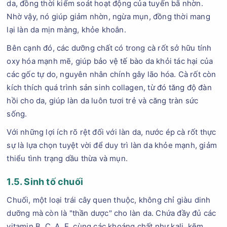
da, đồng thời kiểm soát hoạt động của tuyến bã nhờn.
Nhờ vậy, nó giúp giảm nhờn, ngừa mụn, đồng thời mang
lại làn da mịn màng, khỏe khoắn.
Bên cạnh đó, các dưỡng chất có trong cà rốt sở hữu tính
oxy hóa mạnh mẽ, giúp bảo vệ tế bào da khỏi tác hại của
các gốc tự do, nguyên nhân chính gây lão hóa. Cà rốt còn
kích thích quá trình sản sinh collagen, từ đó tăng độ đàn
hồi cho da, giúp làn da luôn tươi trẻ và căng tràn sức
sống.
Với những lợi ích rõ rệt đối với làn da, nước ép cà rốt thực
sự là lựa chọn tuyệt vời để duy trì làn da khỏe mạnh, giảm
thiểu tình trạng dầu thừa và mụn.
1.5. Sinh tố chuối
Chuối, một loại trái cây quen thuộc, không chỉ giàu dinh
dưỡng mà còn là "thần dược" cho làn da. Chứa đầy đủ các
vitamin B, C, A, E, cùng các khoáng chất như kali, kẽm,