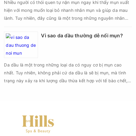
Nhiều người có thói quen tự nặn mụn ngay khi thấy mụn xuất
hiện với mong muốn loại bỏ nhanh nhân mụn và giúp da mau
lành. Tuy nhiên, đây cũng là một trong những nguyên nhân
phổ biến khiến tình trạng mụn trở nên nghiêm trọng hơn, làm
tăng nguy cơ viêm nhiễm, thâm và sẹo.
Vì sao da dầu thường dễ nổi mụn?
Da dầu là một trong những loại da có nguy cơ bị mụn cao
nhất. Tuy nhiên, không phải cứ da dầu là sẽ bị mụn, mà tình
trạng này xảy ra khi lượng dầu thừa kết hợp với tế bào chết,
bụi bẩn và vi khuẩn gây bít tắc lỗ chân lông. Nếu không được
chăm sóc đúng cách, các nốt mụn đầu đen, mụn đầu trắng,
mụn viêm hay mụn mủ sẽ xuất hiện ngày càng nhiều.