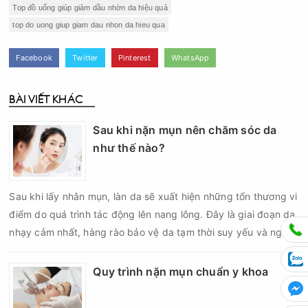
Top đồ uống giúp giảm dầu nhờn da hiệu quả
top do uong giup giam dau nhon da hieu qua
Facebook
Twitter
Pinterest
WhatsApp
BÀI VIẾT KHÁC
Sau khi nặn mụn nên chăm sóc da
như thế nào?
Sau khi lấy nhân mụn, làn da sẽ xuất hiện những tổn thương vi
điểm do quá trình tác động lên nang lông. Đây là giai đoạn da
nhạy cảm nhất, hàng rào bảo vệ da tạm thời suy yếu và nguy
cơ viêm nhiễm, thâm sau mụn hoặc hình thành sẹo sẽ tăng lên
nếu chăm sóc không đúng cách. Chính vì vậy, việc chăm sóc
Quy trình nặn mụn chuẩn y khoa
da sau nặn mụn không chỉ giúp vùng da hồi phục nhanh hơn
mà còn góp phần giảm nguy cơ tái phát mụn và hạn chế các