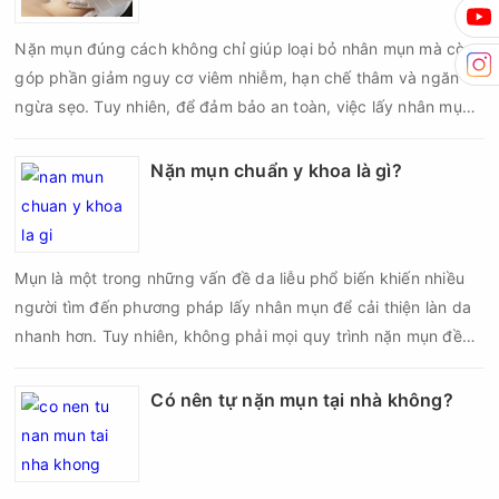
biến chứng về sau.
Nặn mụn đúng cách không chỉ giúp loại bỏ nhân mụn mà còn
góp phần giảm nguy cơ viêm nhiễm, hạn chế thâm và ngăn
ngừa sẹo. Tuy nhiên, để đảm bảo an toàn, việc lấy nhân mụn
cần được thực hiện theo đúng quy trình chuẩn y khoa với đầy
đủ các bước vô khuẩn và chăm sóc sau điều trị.
Nặn mụn chuẩn y khoa là gì?
Mụn là một trong những vấn đề da liễu phổ biến khiến nhiều
người tìm đến phương pháp lấy nhân mụn để cải thiện làn da
nhanh hơn. Tuy nhiên, không phải mọi quy trình nặn mụn đều
an toàn và mang lại hiệu quả như mong muốn. Nếu thực hiện
sai kỹ thuật hoặc lấy nhân mụn không đúng thời điểm, làn da
Có nên tự nặn mụn tại nhà không?
có thể đối mặt với nguy cơ viêm nhiễm, thâm sau mụn và thậm
chí là sẹo rỗ. Vậy nặn mụn chuẩn y khoa là gì và một quy trình
đạt tiêu chuẩn cần đáp ứng những yêu cầu nào?