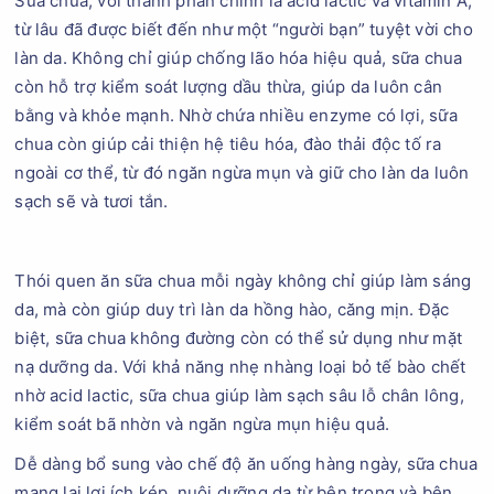
Sữa chua, với thành phần chính là acid lactic và vitamin A,
từ lâu đã được biết đến như một “người bạn” tuyệt vời cho
làn da. Không chỉ giúp chống lão hóa hiệu quả, sữa chua
còn hỗ trợ kiểm soát lượng dầu thừa, giúp da luôn cân
bằng và khỏe mạnh. Nhờ chứa nhiều enzyme có lợi, sữa
chua còn giúp cải thiện hệ tiêu hóa, đào thải độc tố ra
ngoài cơ thể, từ đó ngăn ngừa mụn và giữ cho làn da luôn
sạch sẽ và tươi tắn.
Thói quen ăn sữa chua mỗi ngày không chỉ giúp làm sáng
da, mà còn giúp duy trì làn da hồng hào, căng mịn. Đặc
biệt, sữa chua không đường còn có thể sử dụng như mặt
nạ dưỡng da. Với khả năng nhẹ nhàng loại bỏ tế bào chết
nhờ acid lactic, sữa chua giúp làm sạch sâu lỗ chân lông,
kiểm soát bã nhờn và ngăn ngừa mụn hiệu quả.
Dễ dàng bổ sung vào chế độ ăn uống hàng ngày, sữa chua
mang lại lợi ích kép, nuôi dưỡng da từ bên trong và bên