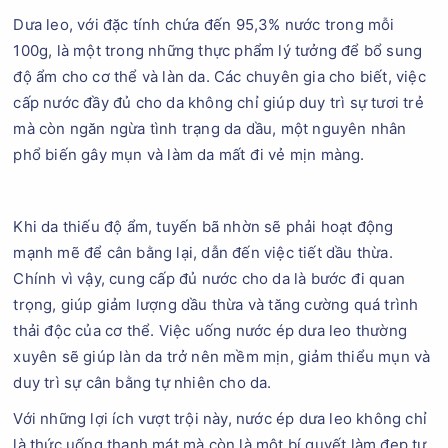
Dưa leo, với đặc tính chứa đến 95,3% nước trong mỗi
100g, là một trong những thực phẩm lý tưởng để bổ sung
độ ẩm cho cơ thể và làn da. Các chuyên gia cho biết, việc
cấp nước đầy đủ cho da không chỉ giúp duy trì sự tươi trẻ
mà còn ngăn ngừa tình trạng da dầu, một nguyên nhân
phổ biến gây mụn và làm da mất đi vẻ mịn màng.
Khi da thiếu độ ẩm, tuyến bã nhờn sẽ phải hoạt động
mạnh mẽ để cân bằng lại, dẫn đến việc tiết dầu thừa.
Chính vì vậy, cung cấp đủ nước cho da là bước đi quan
trọng, giúp giảm lượng dầu thừa và tăng cường quá trình
thải độc của cơ thể. Việc uống nước ép dưa leo thường
xuyên sẽ giúp làn da trở nên mềm mịn, giảm thiểu mụn và
duy trì sự cân bằng tự nhiên cho da.
Với những lợi ích vượt trội này, nước ép dưa leo không chỉ
là thức uống thanh mát mà còn là một bí quyết làm đẹp tự