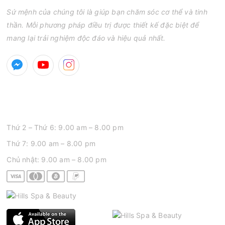
Sứ mệnh của chúng tôi là giúp bạn chăm sóc cơ thể và tinh
thần. Mỗi phương pháp điều trị được thiết kế đặc biệt để
mang lại trải nghiệm độc đáo và hiệu quả nhất.
GIỜ MỞ CỬA
Thứ 2 – Thứ 6: 9.00 am – 8.00 pm
Thứ 7: 9.00 am – 8.00 pm
Chủ nhật: 9.00 am – 8.00 pm