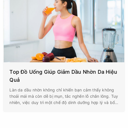
Top Đồ Uống Giúp Giảm Dầu Nhờn Da Hiệu
Quả
Làn da dầu nhờn không chỉ khiến bạn cảm thấy không
thoải mái mà còn dễ bị mụn, tắc nghẽn lỗ chân lông. Tuy
nhiên, việc duy trì một chế độ dinh dưỡng hợp lý và bổ
sung các loại đồ uống phù hợp có thể giúp giảm lượng
dầu thừa trên da và mang lại làn da khỏe mạnh. Dưới
đây là Top loại đồ uống giúp giảm nhờn da hiệu quả mà
bạn nên thử: