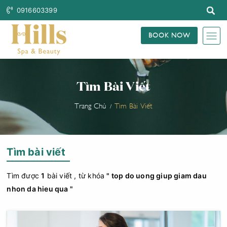
0916603399
BOOK NOW
Tìm Bài Viết
Trang Chủ
Tìm Bài Viết
Tìm bài viết
Tìm được
1
bài viết , từ khóa
" top do uong giup giam dau
nhon da hieu qua "