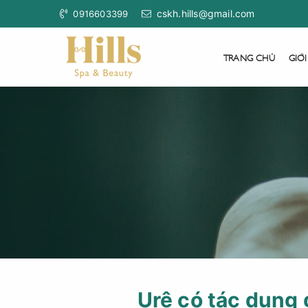
cskh.hills@gmail.com
0916603399
TRANG CHỦ
GIỚI
Urê có tác dụng