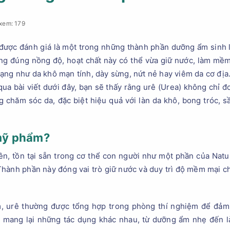
xem: 179
 được đánh giá là một trong những thành phần dưỡng ẩm sinh l
ng đúng nồng độ, hoạt chất này có thể vừa giữ nước, làm mềm l
 trạng như da khô mạn tính, dày sừng, nứt nẻ hay viêm da cơ địa
qua bài viết dưới đây, bạn sẽ thấy rằng urê (Urea) không chỉ 
g chăm sóc da, đặc biệt hiệu quả với làn da khô, bong tróc, 
 mỹ phẩm?
ên, tồn tại sẵn trong cơ thể con người như một phần của Natu
hành phần này đóng vai trò giữ nước và duy trì độ mềm mại ch
urê thường được tổng hợp trong phòng thí nghiệm để đảm b
ể mang lại những tác dụng khác nhau, từ dưỡng ẩm nhẹ đến 