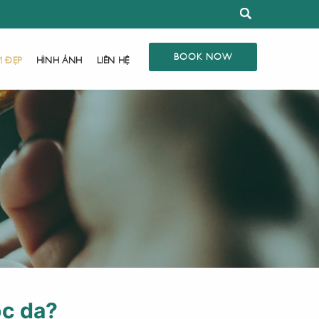
BOOK NOW
M ĐẸP
HÌNH ẢNH
LIÊN HỆ
óc da?