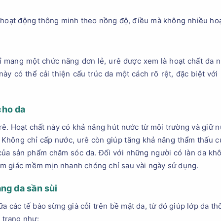
g hoạt động thông minh theo nồng độ, điều mà không nhiều hoạ
 mang một chức năng đơn lẻ, urê được xem là hoạt chất đa 
y có thể cải thiện cấu trúc da một cách rõ rệt, đặc biệt với
cho da
rê. Hoạt chất này có khả năng hút nước từ môi trường và giữ n
i. Không chỉ cấp nước, urê còn giúp tăng khả năng thẩm thấu 
 của sản phẩm chăm sóc da. Đối với những người có làn da kh
m giác mềm mịn nhanh chóng chỉ sau vài ngày sử dụng.
ng da sần sùi
ữa các tế bào sừng già cỗi trên bề mặt da, từ đó giúp lớp da 
h trạng như: