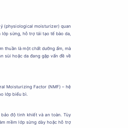
ý (physiological moisturizer) quan
ớp sừng, hỗ trợ tái tạo tế bào da,
.
đơn thuần là một chất dưỡng ẩm, mà
sần sùi hoặc da đang gặp vấn đề về
ral Moisturizing Factor (NMF) – hệ
o lớp biểu bì.
ảo độ tinh khiết và an toàn. Tùy
làm mềm lớp sừng dày hoặc hỗ trợ