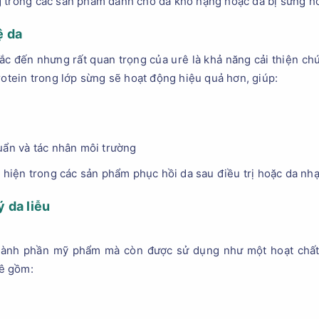
g trong các sản phẩm dành cho da khô nặng hoặc da bị sừng h
ệ da
hắc đến nhưng rất quan trọng của urê là khả năng cải thiện ch
rotein trong lớp sừng sẽ hoạt động hiệu quả hơn, giúp:
uẩn và tác nhân môi trường
t hiện trong các sản phẩm phục hồi da sau điều trị hoặc da nh
ý da liễu
thành phần mỹ phẩm mà còn được sử dụng như một hoạt chất h
ê gồm: