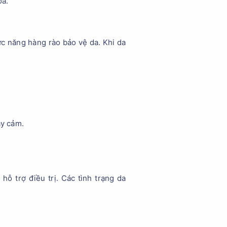
óa.
ức năng hàng rào bảo vệ da. Khi da
ạy cảm.
ỗ trợ điều trị. Các tình trạng da