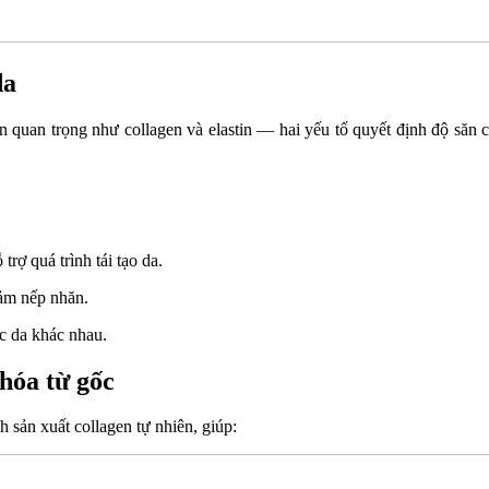
da
ein quan trọng như collagen và elastin — hai yếu tố quyết định độ săn 
rợ quá trình tái tạo da.
iảm nếp nhăn.
c da khác nhau.
 hóa từ gốc
h sản xuất collagen tự nhiên, giúp: