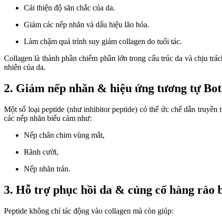
Cải thiện độ săn chắc của da.
Giảm các nếp nhăn và dấu hiệu lão hóa.
Làm chậm quá trình suy giảm collagen do tuổi tác.
Collagen là thành phần chiếm phần lớn trong cấu trúc da và chịu trá
nhiên của da.
2. Giảm nếp nhăn & hiệu ứng tương tự Bo
Một số loại peptide (như inhibitor peptide) có thể ức chế dẫn truy
các nếp nhăn biểu cảm như:
Nếp chân chim vùng mắt,
Rãnh cười,
Nếp nhăn trán.
3. Hỗ trợ phục hồi da & củng cố hàng rào 
Peptide không chỉ tác động vào collagen mà còn giúp: