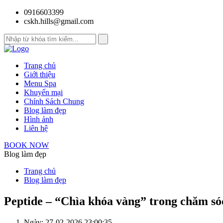
0916603399
cskh.hills@gmail.com
Trang chủ
Giới thiệu
Menu Spa
Khuyến mại
Chính Sách Chung
Blog làm đẹp
Hình ảnh
Liên hệ
BOOK NOW
Blog làm đẹp
Trang chủ
Blog làm đẹp
Peptide – “Chìa khóa vàng” trong chăm só
Ngày: 27-02-2026 23:00:35