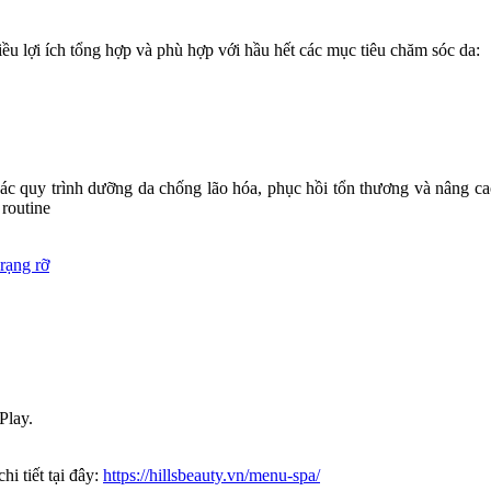
iều lợi ích tổng hợp và phù hợp với hầu hết các mục tiêu chăm sóc da:
 các quy trình dưỡng da chống lão hóa, phục hồi tổn thương và nâng c
 routine
rạng rỡ
Play.
hi tiết tại đây:
https://hillsbeauty.vn/menu-spa/