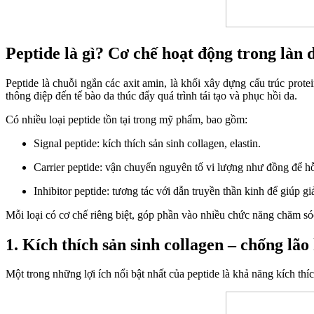
Peptide là gì? Cơ chế hoạt động trong làn 
Peptide là chuỗi ngắn các axit amin, là khối xây dựng cấu trúc prot
thông điệp đến tế bào da thúc đẩy quá trình tái tạo và phục hồi da.
Có nhiều loại peptide tồn tại trong mỹ phẩm, bao gồm:
Signal peptide: kích thích sản sinh collagen, elastin.
Carrier peptide: vận chuyển nguyên tố vi lượng như đồng để hỗ t
Inhibitor peptide: tương tác với dẫn truyền thần kinh để giúp g
Mỗi loại có cơ chế riêng biệt, góp phần vào nhiều chức năng chăm só
1. Kích thích sản sinh collagen – chống lão
Một trong những lợi ích nổi bật nhất của peptide là khả năng kích thíc