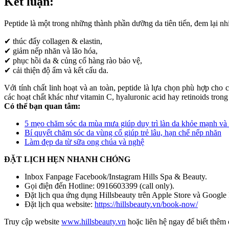
Kết luận:
Peptide là một trong những thành phần dưỡng da tiên tiến, đem lại nh
✔ thúc đẩy collagen & elastin,
✔ giảm nếp nhăn và lão hóa,
✔ phục hồi da & củng cố hàng rào bảo vệ,
✔ cải thiện độ ẩm và kết cấu da.
Với tính chất linh hoạt và an toàn, peptide là lựa chọn phù hợp cho
các hoạt chất khác như vitamin C, hyaluronic acid hay retinoids trong
Có thể bạn quan tâm:
5 mẹo chăm sóc da mùa mưa giúp duy trì làn da khỏe mạnh và 
Bí quyết chăm sóc da vùng cổ giúp trẻ lâu, hạn chế nếp nhăn
Làm đẹp da từ sữa ong chúa và nghệ
ĐẶT LỊCH HẸN NHANH CHÓNG
Inbox Fanpage Facebook/Instagram Hills Spa & Beauty.
Gọi điện đến Hotline: 0916603399 (call only).
Đặt lịch qua ứng dụng Hillsbeauty trên Apple Store và Google 
Đặt lịch qua website:
https://hillsbeauty.vn/book-now/
Truy cập website
www.hillsbeauty.vn
hoặc liên hệ ngay để biết thêm c