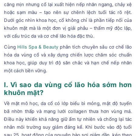
căng mịn nhưng cổ lại xuất hiện nếp nhăn ngang, chảy xệ
hoặc sạm màu – tạo nên sự chênh lệch tuổi tác rõ rệt.
Dưới góc nhìn khoa học, cổ không chỉ là phần tiếp nối của
khuôn mặt mà là một đơn vị giải phẫu – thẩm mỹ độc lập,
với cấu trúc da và cơ chế lão hóa đặc thù.
Cùng
Hills Spa & Beauty
phân tích chuyên sâu cơ chế lão
hóa da vùng cổ và xây dựng chiến lược chăm sóc chuẩn
khoa học, giúp duy trì độ săn chắc và hạn chế nếp nhăn
một cách bền vững.
I. Vì sao da vùng cổ lão hóa sớm hơn
khuôn mặt?
Về mặt mô học, da cổ có lớp biểu bì mỏng, mật độ tuyến
bã nhờn thấp và mạng lưới collagen thưa hơn vùng má.
Điều này khiến khả năng giữ ẩm tự nhiên và chống lại tác
nhân môi trường suy giảm đáng kể. Khi bước vào độ tuổi
sau 25, hoạt động của nguyên bào sợi giảm dần, kéo theo