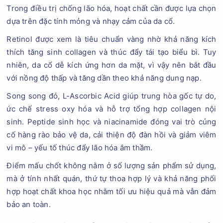
Trong điều trị chống lão hóa, hoạt chất cần được lựa chọn
dựa trên đặc tính mỏng và nhạy cảm của da cổ.
Retinol được xem là tiêu chuẩn vàng nhờ khả năng kích
thích tăng sinh collagen và thúc đẩy tái tạo biểu bì. Tuy
nhiên, da cổ dễ kích ứng hơn da mặt, vì vậy nên bắt đầu
với nồng độ thấp và tăng dần theo khả năng dung nạp.
Song song đó, L-Ascorbic Acid giúp trung hòa gốc tự do,
ức chế stress oxy hóa và hỗ trợ tổng hợp collagen nội
sinh. Peptide sinh học và niacinamide đóng vai trò củng
cố hàng rào bảo vệ da, cải thiện độ đàn hồi và giảm viêm
vi mô – yếu tố thúc đẩy lão hóa âm thầm.
Điểm mấu chốt không nằm ở số lượng sản phẩm sử dụng,
mà ở tính nhất quán, thứ tự thoa hợp lý và khả năng phối
hợp hoạt chất khoa học nhằm tối ưu hiệu quả mà vẫn đảm
bảo an toàn.