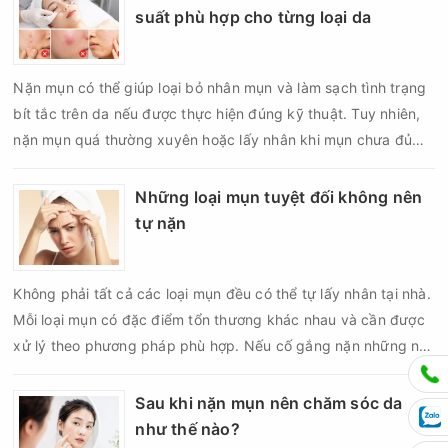
suất phù hợp cho từng loại da
Nặn mụn có thể giúp loại bỏ nhân mụn và làm sạch tình trạng
bít tắc trên da nếu được thực hiện đúng kỹ thuật. Tuy nhiên,
nặn mụn quá thường xuyên hoặc lấy nhân khi mụn chưa đủ
điều kiện có thể khiến da tổn thương, tăng viêm và dễ để lại
thâm sẹo. Vì vậy, bao lâu nên nặn mụn một lần là vấn đề được
Những loại mụn tuyệt đối không nên
nhiều người quan tâm khi xây dựng routine chăm sóc da. Tần
tự nặn
suất lấy nhân mụn không nên áp dụng giống nhau cho mọi
người mà cần dựa trên loại da, tình trạng mụn và khả năng
Không phải tất cả các loại mụn đều có thể tự lấy nhân tại nhà.
phục hồi của da.
Mỗi loại mụn có đặc điểm tổn thương khác nhau và cần được
xử lý theo phương pháp phù hợp. Nếu cố gắng nặn những nốt
mụn không đúng chỉ định, bạn có thể khiến tình trạng viêm trở
nên nghiêm trọng hơn, làm tăng nguy cơ nhiễm trùng, để lại
Sau khi nặn mụn nên chăm sóc da
thâm hoặc sẹo khó phục hồi.
như thế nào?