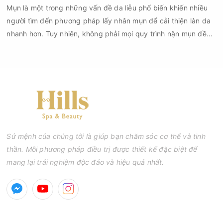
Mụn là một trong những vấn đề da liễu phổ biến khiến nhiều
người tìm đến phương pháp lấy nhân mụn để cải thiện làn da
nhanh hơn. Tuy nhiên, không phải mọi quy trình nặn mụn đều
an toàn và mang lại hiệu quả như mong muốn. Nếu thực hiện
sai kỹ thuật hoặc lấy nhân mụn không đúng thời điểm, làn da
có thể đối mặt với nguy cơ viêm nhiễm, thâm sau mụn và thậm
chí là sẹo rỗ. Vậy nặn mụn chuẩn y khoa là gì và một quy trình
đạt tiêu chuẩn cần đáp ứng những yêu cầu nào?
Sứ mệnh của chúng tôi là giúp bạn chăm sóc cơ thể và tinh
thần. Mỗi phương pháp điều trị được thiết kế đặc biệt để
mang lại trải nghiệm độc đáo và hiệu quả nhất.