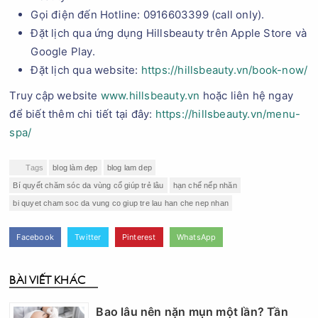
Gọi điện đến Hotline: 0916603399 (call only).
Đặt lịch qua ứng dụng Hillsbeauty trên Apple Store và
Google Play.
Đặt lịch qua website:
https://hillsbeauty.vn/book-now/
Truy cập website
www.hillsbeauty.vn
hoặc liên hệ ngay
để biết thêm chi tiết tại đây:
https://hillsbeauty.vn/menu-
spa/
Tags
blog làm đẹp
blog lam dep
Bí quyết chăm sóc da vùng cổ giúp trẻ lâu
hạn chế nếp nhăn
bi quyet cham soc da vung co giup tre lau han che nep nhan
Facebook
Twitter
Pinterest
WhatsApp
BÀI VIẾT KHÁC
Bao lâu nên nặn mụn một lần? Tần