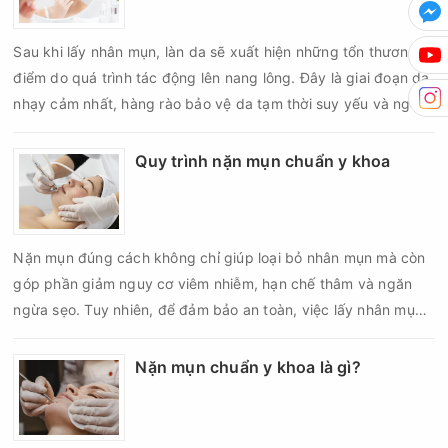
Sau khi lấy nhân mụn, làn da sẽ xuất hiện những tổn thương vi
điểm do quá trình tác động lên nang lông. Đây là giai đoạn da
nhạy cảm nhất, hàng rào bảo vệ da tạm thời suy yếu và nguy
cơ viêm nhiễm, thâm sau mụn hoặc hình thành sẹo sẽ tăng lên
nếu chăm sóc không đúng cách. Chính vì vậy, việc chăm sóc
Quy trình nặn mụn chuẩn y khoa
da sau nặn mụn không chỉ giúp vùng da hồi phục nhanh hơn
mà còn góp phần giảm nguy cơ tái phát mụn và hạn chế các
biến chứng về sau.
Nặn mụn đúng cách không chỉ giúp loại bỏ nhân mụn mà còn
góp phần giảm nguy cơ viêm nhiễm, hạn chế thâm và ngăn
ngừa sẹo. Tuy nhiên, để đảm bảo an toàn, việc lấy nhân mụn
cần được thực hiện theo đúng quy trình chuẩn y khoa với đầy
đủ các bước vô khuẩn và chăm sóc sau điều trị.
Nặn mụn chuẩn y khoa là gì?