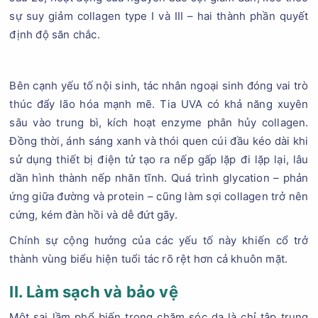
sự suy giảm collagen type I và III – hai thành phần quyết
định độ săn chắc.
Bên cạnh yếu tố nội sinh, tác nhân ngoại sinh đóng vai trò
thúc đẩy lão hóa mạnh mẽ. Tia UVA có khả năng xuyên
sâu vào trung bì, kích hoạt enzyme phân hủy collagen.
Đồng thời, ánh sáng xanh và thói quen cúi đầu kéo dài khi
sử dụng thiết bị điện tử tạo ra nếp gấp lặp đi lặp lại, lâu
dần hình thành nếp nhăn tĩnh. Quá trình glycation – phản
ứng giữa đường và protein – cũng làm sợi collagen trở nên
cứng, kém đàn hồi và dễ đứt gãy.
Chính sự cộng hưởng của các yếu tố này khiến cổ trở
thành vùng biểu hiện tuổi tác rõ rệt hơn cả khuôn mặt.
II. Làm sạch và bảo vệ
Một sai lầm phổ biến trong chăm sóc da là chỉ tập trung