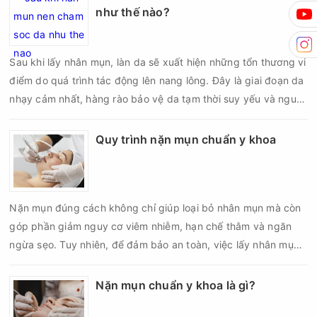
thâm hoặc sẹo khó phục hồi.
như thế nào?
Sau khi lấy nhân mụn, làn da sẽ xuất hiện những tổn thương vi
điểm do quá trình tác động lên nang lông. Đây là giai đoạn da
nhạy cảm nhất, hàng rào bảo vệ da tạm thời suy yếu và nguy
cơ viêm nhiễm, thâm sau mụn hoặc hình thành sẹo sẽ tăng lên
nếu chăm sóc không đúng cách. Chính vì vậy, việc chăm sóc
Quy trình nặn mụn chuẩn y khoa
da sau nặn mụn không chỉ giúp vùng da hồi phục nhanh hơn
mà còn góp phần giảm nguy cơ tái phát mụn và hạn chế các
biến chứng về sau.
Nặn mụn đúng cách không chỉ giúp loại bỏ nhân mụn mà còn
góp phần giảm nguy cơ viêm nhiễm, hạn chế thâm và ngăn
ngừa sẹo. Tuy nhiên, để đảm bảo an toàn, việc lấy nhân mụn
cần được thực hiện theo đúng quy trình chuẩn y khoa với đầy
đủ các bước vô khuẩn và chăm sóc sau điều trị.
Nặn mụn chuẩn y khoa là gì?