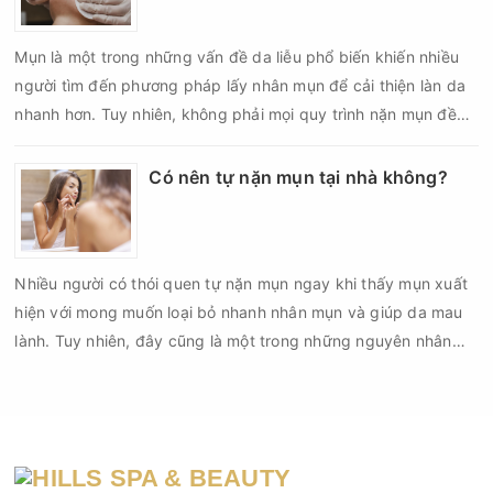
Mụn là một trong những vấn đề da liễu phổ biến khiến nhiều
người tìm đến phương pháp lấy nhân mụn để cải thiện làn da
nhanh hơn. Tuy nhiên, không phải mọi quy trình nặn mụn đều
an toàn và mang lại hiệu quả như mong muốn. Nếu thực hiện
sai kỹ thuật hoặc lấy nhân mụn không đúng thời điểm, làn da
Có nên tự nặn mụn tại nhà không?
có thể đối mặt với nguy cơ viêm nhiễm, thâm sau mụn và thậm
chí là sẹo rỗ. Vậy nặn mụn chuẩn y khoa là gì và một quy trình
đạt tiêu chuẩn cần đáp ứng những yêu cầu nào?
Nhiều người có thói quen tự nặn mụn ngay khi thấy mụn xuất
hiện với mong muốn loại bỏ nhanh nhân mụn và giúp da mau
lành. Tuy nhiên, đây cũng là một trong những nguyên nhân
phổ biến khiến tình trạng mụn trở nên nghiêm trọng hơn, làm
tăng nguy cơ viêm nhiễm, thâm và sẹo.