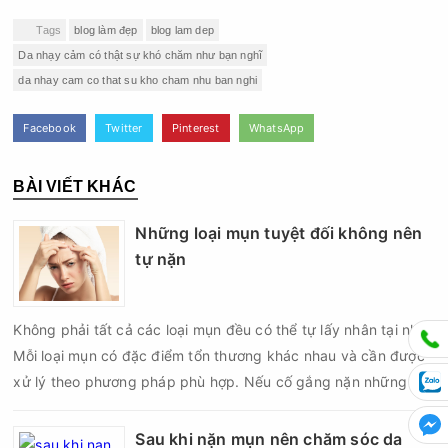
Tags
blog làm đẹp
blog lam dep
Da nhạy cảm có thật sự khó chăm như bạn nghĩ
da nhay cam co that su kho cham nhu ban nghi
Facebook
Twitter
Pinterest
WhatsApp
BÀI VIẾT KHÁC
Những loại mụn tuyệt đối không nên
tự nặn
Không phải tất cả các loại mụn đều có thể tự lấy nhân tại nhà.
Mỗi loại mụn có đặc điểm tổn thương khác nhau và cần được
xử lý theo phương pháp phù hợp. Nếu cố gắng nặn những nốt
mụn không đúng chỉ định, bạn có thể khiến tình trạng viêm trở
nên nghiêm trọng hơn, làm tăng nguy cơ nhiễm trùng, để lại
Sau khi nặn mụn nên chăm sóc da