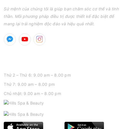
Sứ mệnh của chúng tôi là giúp bạn chăm sóc cơ thể và tinh
thần. Mỗi phương pháp điều trị được thiết kế đặc biệt để
mang lại trải nghiệm độc đáo và hiệu quả nhất.
GIỜ MỞ CỬA
Thứ 2 – Thứ 6: 9.00 am – 8.00 pm
Thứ 7: 9.00 am – 8.00 pm
Chủ nhật: 9.00 am – 8.00 pm