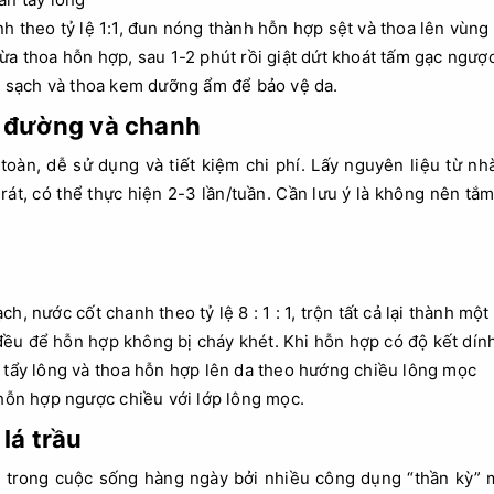
h theo tỷ lệ 1:1, đun nóng thành hỗn hợp sệt và thoa lên vùng 
ừa thoa hỗn hợp, sau 1-2 phút rồi giật dứt khoát tấm gạc ngư
c sạch và thoa kem dưỡng ẩm để bảo vệ da.
g đường và chanh
toàn, dễ sử dụng và tiết kiệm chi phí. Lấy nguyên liệu từ n
 rát, có thể thực hiện 2-3 lần/tuần. Cần lưu ý là không nên t
h, nước cốt chanh theo tỷ lệ 8 : 1 : 1, trộn tất cả lại thành mộ
u để hỗn hợp không bị cháy khét. Khi hỗn hợp có độ kết dính 
 tẩy lông và thoa hỗn hợp lên da theo hướng chiều lông mọc
 hỗn hợp ngược chiều với lớp lông mọc.
lá trầu
 trong cuộc sống hàng ngày bởi nhiều công dụng “thần kỳ” 