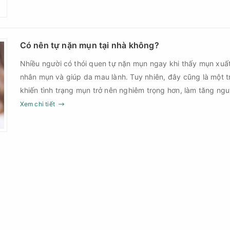
nặn mụn chuẩn y khoa là gì và một quy trình đạt tiêu chuẩ
Có nên tự nặn mụn tại nhà không?
Nhiều người có thói quen tự nặn mụn ngay khi thấy mụn xuấ
nhân mụn và giúp da mau lành. Tuy nhiên, đây cũng là một 
khiến tình trạng mụn trở nên nghiêm trọng hơn, làm tăng ng
Xem chi tiết