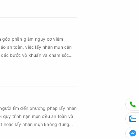
hứng về sau.
n góp phần giảm nguy cơ viêm
ảo an toàn, việc lấy nhân mụn cần
ủ các bước vô khuẩn và chăm sóc
 người tìm đến phương pháp lấy nhân
ọi quy trình nặn mụn đều an toàn và
uật hoặc lấy nhân mụn không đúng
m sau mụn và thậm chí là sẹo rỗ. Vậy