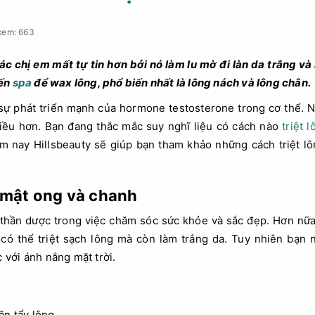
xem: 663
các chị em mất tự tin hơn bởi nó làm lu mờ đi làn da trắng 
đến
spa
để wax lông, phổ biến nhất là lông nách và lông chân.
 sự phát triển mạnh của hormone testosterone trong cơ thể. 
iều hơn. Bạn đang thắc mắc suy nghĩ liệu có cách nào
triệt 
 nay Hillsbeauty sẽ giúp bạn tham khảo những cách triệt l
g mật ong và chanh
i thần dược trong việc chăm sóc sức khỏe và sắc đẹp. Hơn nữa
 có thể triệt sạch lông mà còn làm trắng da. Tuy nhiên bạn
c với ánh nắng mặt trời.
ần tẩy lông