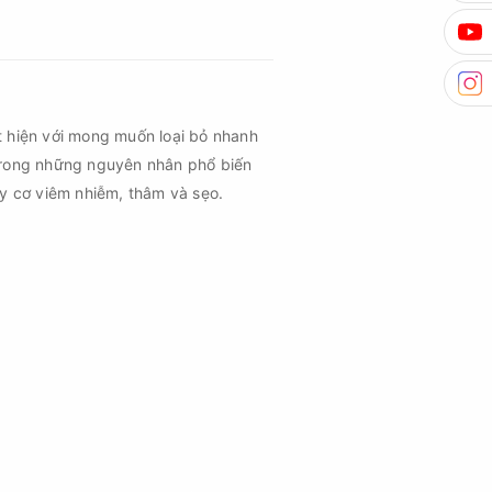
n cần đáp ứng những yêu cầu nào?
t hiện với mong muốn loại bỏ nhanh
trong những nguyên nhân phổ biến
uy cơ viêm nhiễm, thâm và sẹo.