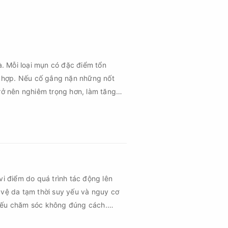
à. Mỗi loại mụn có đặc điểm tổn
 hợp. Nếu cố gắng nặn những nốt
rở nên nghiêm trọng hơn, làm tăng
vi điểm do quá trình tác động lên
 vệ da tạm thời suy yếu và nguy cơ
 nếu chăm sóc không đúng cách.
 vùng da hồi phục nhanh hơn mà còn