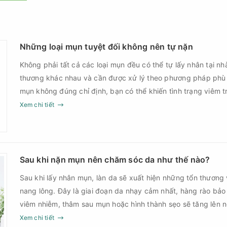
Những loại mụn tuyệt đối không nên tự nặn
Không phải tất cả các loại mụn đều có thể tự lấy nhân tại nh
thương khác nhau và cần được xử lý theo phương pháp phù
mụn không đúng chỉ định, bạn có thể khiến tình trạng viêm t
nguy cơ nhiễm trùng, để lại thâm hoặc sẹo khó phục hồi.
Xem chi tiết
Sau khi nặn mụn nên chăm sóc da như thế nào?
Sau khi lấy nhân mụn, làn da sẽ xuất hiện những tổn thương 
nang lông. Đây là giai đoạn da nhạy cảm nhất, hàng rào bảo
viêm nhiễm, thâm sau mụn hoặc hình thành sẹo sẽ tăng lên
Chính vì vậy, việc chăm sóc da sau nặn mụn không chỉ giúp
Xem chi tiết