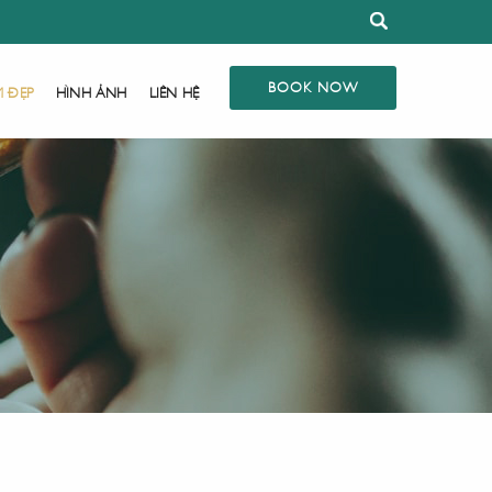
BOOK NOW
M ĐẸP
HÌNH ẢNH
LIÊN HỆ