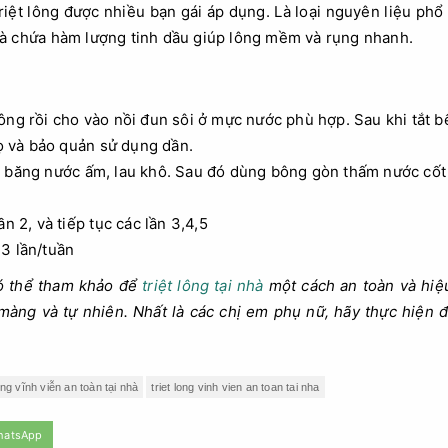
riệt lông được nhiều bạn gái áp dụng. Là loại nguyên liệu phổ 
và chứa hàm lượng tinh dầu giúp lông mềm và rụng nhanh.
ông rồi cho vào nồi đun sôi ở mực nước phù hợp. Sau khi tắt bế
lọ và bảo quản sử dụng dần.
 băng nước ấm, lau khô. Sau đó dùng bông gòn thấm nước cốt l
n 2, và tiếp tục các lần 3,4,5
3 lần/tuần
ó thể tham khảo để
triệt lông tại nhà
một cách an toàn và hiệ
màng và tự nhiên. Nhất là các chị em phụ nữ, hãy thực hiện đ
ông vĩnh viễn an toàn tại nhà
triet long vinh vien an toan tai nha
hatsApp