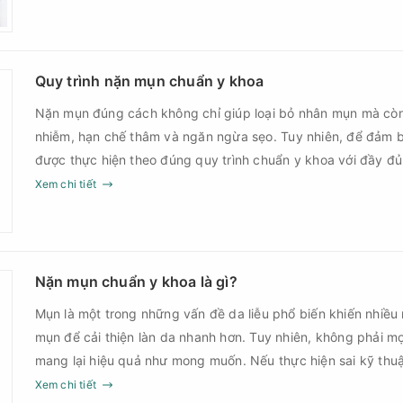
góp phần giảm nguy cơ tái phát mụn và hạn chế các biến c
Quy trình nặn mụn chuẩn y khoa
Nặn mụn đúng cách không chỉ giúp loại bỏ nhân mụn mà cò
nhiễm, hạn chế thâm và ngăn ngừa sẹo. Tuy nhiên, để đảm b
được thực hiện theo đúng quy trình chuẩn y khoa với đầy đ
sau điều trị.
Xem chi tiết
Nặn mụn chuẩn y khoa là gì?
Mụn là một trong những vấn đề da liễu phổ biến khiến nhiều
mụn để cải thiện làn da nhanh hơn. Tuy nhiên, không phải m
mang lại hiệu quả như mong muốn. Nếu thực hiện sai kỹ th
thời điểm, làn da có thể đối mặt với nguy cơ viêm nhiễm, thâ
Xem chi tiết