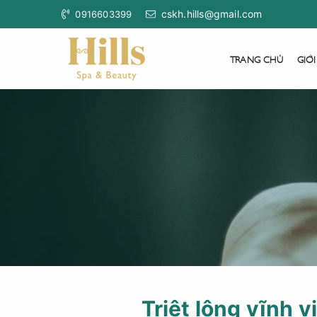
cskh.hills@gmail.com
0916603399
TRANG CHỦ
GIỚI
Triệt lông vĩnh v