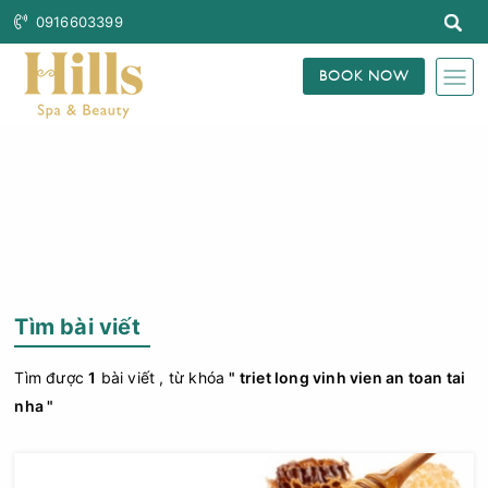
0916603399
BOOK NOW
Trang Chủ
Tìm Bài Viết
Tìm bài viết
Tìm được
1
bài viết , từ khóa
" triet long vinh vien an toan tai
nha "