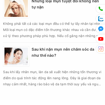
Những loại mụn tuyệt đối không nên
nhiều người quan tâm khi xây dựng routine chăm sóc da. Tần
tự nặn
suất lấy nhân mụn không nên áp dụng giống nhau cho mọi
người mà cần dựa trên loại da, tình trạng mụn và khả năng
Không phải tất cả các loại mụn đều có thể tự lấy nhân tại nhà.
phục hồi của da.
Mỗi loại mụn có đặc điểm tổn thương khác nhau và cần được
xử lý theo phương pháp phù hợp. Nếu cố gắng nặn những nốt
mụn không đúng chỉ định, bạn có thể khiến tình trạng viêm trở
nên nghiêm trọng hơn, làm tăng nguy cơ nhiễm trùng, để lại
Sau khi nặn mụn nên chăm sóc da
thâm hoặc sẹo khó phục hồi.
như thế nào?
Sau khi lấy nhân mụn, làn da sẽ xuất hiện những tổn thương vi
điểm do quá trình tác động lên nang lông. Đây là giai đoạn da
nhạy cảm nhất, hàng rào bảo vệ da tạm thời suy yếu và nguy
cơ viêm nhiễm, thâm sau mụn hoặc hình thành sẹo sẽ tăng lên
nếu chăm sóc không đúng cách. Chính vì vậy, việc chăm sóc
da sau nặn mụn không chỉ giúp vùng da hồi phục nhanh hơn