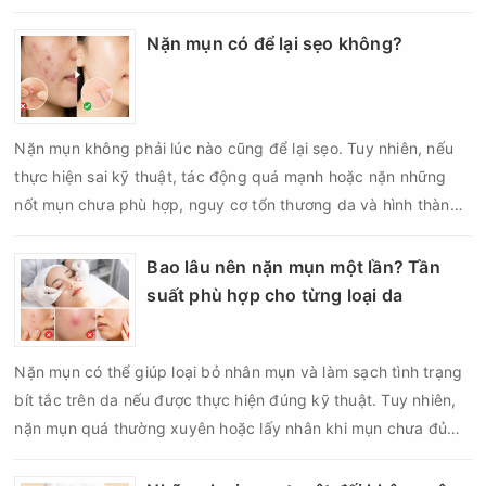
phần hình thành mụn. Tuy nhiên, điều đó không có nghĩa da
mụn càng tẩy nhiều càng tốt. Lựa chọn sai sản phẩm, chà xát
Nặn mụn có để lại sẹo không?
quá mạnh hoặc tẩy tế bào chết quá thường xuyên có thể làm
tổn thương hàng rào bảo vệ da, tăng kích ứng và khiến các
nốt mụn viêm trở nên khó kiểm soát hơn. Vậy da mụn có nên
Nặn mụn không phải lúc nào cũng để lại sẹo. Tuy nhiên, nếu
tẩy tế bào chết không, nên chọn loại nào và bao nhiêu lần mỗi
thực hiện sai kỹ thuật, tác động quá mạnh hoặc nặn những
tuần?
nốt mụn chưa phù hợp, nguy cơ tổn thương da và hình thành
sẹo có thể tăng lên đáng kể. Đặc biệt, với mụn viêm, mụn bọc
hoặc mụn nang nằm sâu dưới da, việc cố gắng lấy nhân bằng
Bao lâu nên nặn mụn một lần? Tần
tay có thể làm tổn thương cấu trúc da thay vì giúp mụn nhanh
suất phù hợp cho từng loại da
lành. Vậy nặn mụn có để lại sẹo không, đâu là nguyên nhân
khiến da bị sẹo sau nặn và làm thế nào để hạn chế biến
Nặn mụn có thể giúp loại bỏ nhân mụn và làm sạch tình trạng
chứng?
bít tắc trên da nếu được thực hiện đúng kỹ thuật. Tuy nhiên,
nặn mụn quá thường xuyên hoặc lấy nhân khi mụn chưa đủ
điều kiện có thể khiến da tổn thương, tăng viêm và dễ để lại
thâm sẹo. Vì vậy, bao lâu nên nặn mụn một lần là vấn đề được