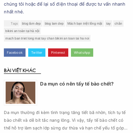
chúng tôi hoặc để lại số điện thoại để được tư vấn nhanh
nhất nhé.
Tags
blog làm đẹp
blog lam dep
Mách bạn triệt lông mặt
tay
chân
bikini an toàn tại hà nội
mach ban triet long mat tay chan bikini an toan tai ha noi
Facebook
Twitter
Pinterest
WhatsApp
BÀI VIẾT KHÁC
Da mụn có nên tẩy tế bào chết?
Da mụn thường đi kèm tình trạng tăng tiết bã nhờn, tích tụ tế
bào chết và dễ bít tắc nang lông. Vì vậy, tẩy tế bào chết có
thể hỗ trợ làm sạch lớp sừng dư thừa và hạn chế yếu tố góp