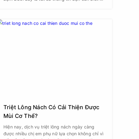
tẩy tế bào chết môi, lý do chúng quan trọng và
cách sử dụng chúng.
Triệt Lông Nách Có Cải Thiện Được
Mùi Cơ Thể?
Hiện nay, dịch vụ triệt lông nách ngày càng
được nhiều chị em phụ nữ lựa chọn không chỉ vì