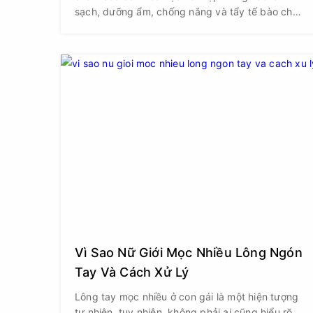
sạch, dưỡng ẩm, chống nắng và tẩy tế bào chết
để làn da được mịn màng, khỏe mạnh và sẵn
sàng cho mùa Hè.
Vì Sao Nữ Giới Mọc Nhiều Lông Ngón
Tay Và Cách Xử Lý
Lông tay mọc nhiều ở con gái là một hiện tượng
tự nhiên, tuy nhiên, không phải ai cũng hiểu rõ