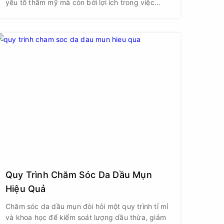
yếu tố thẩm mỹ mà còn bởi lợi ích trong việc
kiểm soát mùi cơ thể. Vậy, liệu triệt lông nách có
thật sự giúp cải thiện mùi hương vùng dưới cánh
tay hay không?
Quy Trình Chăm Sóc Da Dầu Mụn
Hiệu Quả
Chăm sóc da dầu mụn đòi hỏi một quy trình tỉ mỉ
và khoa học để kiểm soát lượng dầu thừa, giảm