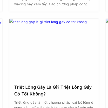
waxing hay kem tẩy. Các phương pháp công
nghệ cao như ánh sáng xung (IPL) và laser mới
là lựa chọn chuyên sâu, cần được thực hiện bởi
kỹ thuật viên có tay nghề chuyên môn.
Triệt Lông Gáy Là Gì? Triệt Lông Gáy
Có Tốt Không?
Triệt lông gáy là một phương pháp loại bỏ lông ở
vùng gáy, giúp làn da ở khu vực này trở nên mịn