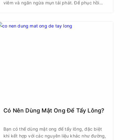
viêm và ngăn ngừa mụn tái phát. Để phục hồi
làn da dầu mụn, bạn cần tuân thủ 8 bước cơ
bản: tẩy trang, rửa mặt, tẩy tế bào chết, dùng
toner, đắp mặt nạ, sử dụng sản phẩm đặc trị,
dưỡng ẩm và chống nắng.
Có Nên Dùng Mật Ong Để Tẩy Lông?
Bạn có thể dùng mật ong để tẩy lông, đặc biệt
khi kết hợp với các nguyên liệu khác như đường,