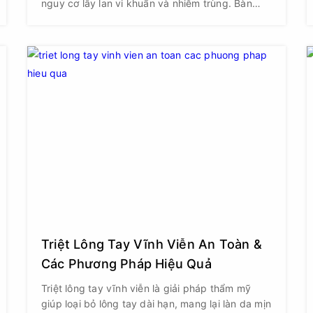
nguy cơ lây lan vi khuẩn và nhiễm trùng. Bàn
tay, móng tay, hoặc các dụng cụ không được
khử trùng đúng cách là nguồn chứa vô số vi
khuẩn, dễ dàng xâm nhập vào vết thương hở
sau khi nặn mụn, gây ra tình trạng sưng viêm
nghiêm trọng hơn.
Triệt Lông Tay Vĩnh Viễn An Toàn &
Các Phương Pháp Hiệu Quả
Triệt lông tay vĩnh viễn là giải pháp thẩm mỹ
giúp loại bỏ lông tay dài hạn, mang lại làn da mịn