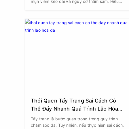
mụn viêm kéo dài và nguy cơ thâm sạm. Hiểu
được nhu cầu đó, thương hiệu Germaine De
Capuccini (Tây Ban Nha) đã nghiên cứu và cho
ra đời Dung dịch Peel S-25 Chemical Peel -
Salicylic 25%, một liệu pháp peel da hóa học
chuyên nghiệp giúp thanh lọc, làm sạch và cải
thiện toàn diện làn da dầu mụn.
Thói Quen Tẩy Trang Sai Cách Có
Thể Đẩy Nhanh Quá Trình Lão Hóa
Da
Tẩy trang là bước quan trọng trong quy trình
chăm sóc da. Tuy nhiên, nếu thực hiện sai cách,