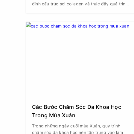
định cấu trúc sợi collagen và thúc đẩy quá trình
sản xuất protein này. Để tối ưu hóa khả năng
sản xuất collagen tự nhiên của cơ thể, bạn nên
tích cực bổ sung các thực phẩm giàu Vitamin C
như ổi, ớt chuông, cam, bưởi, kiwi, dâu tây, bông
cải xanh và cải xoăn.
Các Bước Chăm Sóc Da Khoa Học
Trong Mùa Xuân
Trong những ngày cuối mùa Xuân, quy trình
chăm sóc da khoa học nên tập trung vào làm