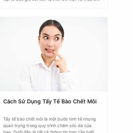
quá trình tái tạo da tự nhiên. Khi được thực hiện
đúng cách, bước chăm sóc này có thể giúp làn
da trở nên sáng hơn, mịn hơn và hấp thụ dưỡng
chất tốt hơn.
Cách Sử Dụng Tẩy Tế Bào Chết Môi
Tẩy tế bào chết môi là một bước tinh tế nhưng
quan trọng trong quy trình chăm sóc da của
bạn. Dưới đây là tất cả thông tin bạn cần biết về