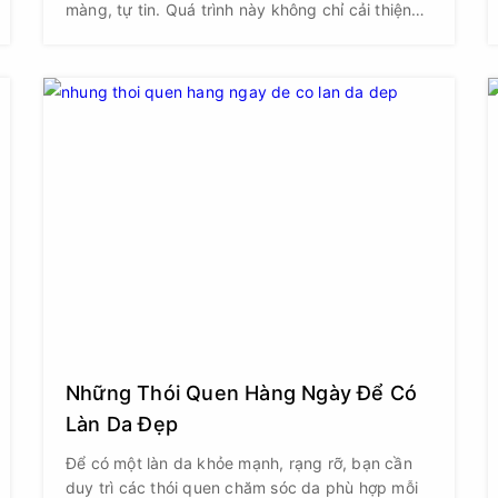
màng, tự tin. Quá trình này không chỉ cải thiện
tính thẩm mỹ mà còn giúp giảm các vấn đề về
da như viêm nang lông hay mùi cơ thể.
Những Thói Quen Hàng Ngày Để Có
Làn Da Đẹp
Để có một làn da khỏe mạnh, rạng rỡ, bạn cần
duy trì các thói quen chăm sóc da phù hợp mỗi