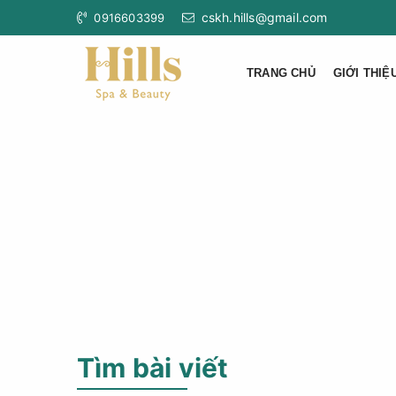
cskh.hills@gmail.com
0916603399
TRANG CHỦ
GIỚI THIỆ
Tìm bài viết