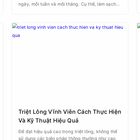
ngày, mỗi tuần và mỗi tháng. Cụ thể, làm sạch
da và sử dụng kem chống nắng hàng ngày, tẩy
tế bào chết định kỳ hàng tuần và kiểm tra hạn
sử dụng mỹ phẩm mỗi tháng là những bước
quan trọng không thể bỏ qua.
Triệt Lông Vĩnh Viễn Cách Thực Hiện
Và Kỹ Thuật Hiệu Quả
Để đạt hiệu quả cao trong triệt lông, không thể
sử dụng các biện pháp thông thường như cạo,