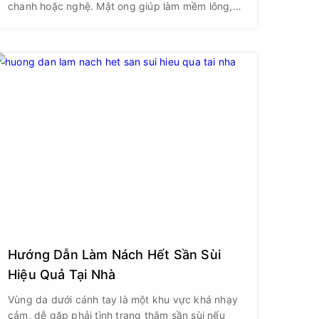
chanh hoặc nghệ. Mật ong giúp làm mềm lông,
bám dính tốt và có tính kháng khuẩn, giúp loại
bỏ lông dễ dàng và ngăn ngừa viêm nang lông.
Hướng Dẫn Làm Nách Hết Sần Sùi
Hiệu Quả Tại Nhà
Vùng da dưới cánh tay là một khu vực khá nhạy
cảm, dễ gặp phải tình trạng thâm sần sùi nếu