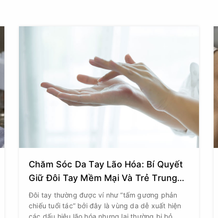
Chăm Sóc Da Tay Lão Hóa: Bí Quyết
Giữ Đôi Tay Mềm Mại Và Trẻ Trung
Dài Lâu
Đôi tay thường được ví như “tấm gương phản
chiếu tuổi tác” bởi đây là vùng da dễ xuất hiện
các dấu hiệu lão hóa nhưng lại thường bị bỏ