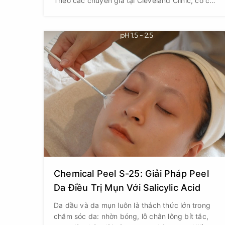
Theo các chuyên gia tại Cleveland Clinic, cơ chế
hoạt động của AHA là tẩy tế bào chết hóa học,
thúc đẩy quá trình thay mới các lớp tế bào sừng
già cỗi trên bề mặt da.
Chemical Peel S-25: Giải Pháp Peel
Da Điều Trị Mụn Với Salicylic Acid
Da dầu và da mụn luôn là thách thức lớn trong
chăm sóc da: nhờn bóng, lỗ chân lông bít tắc,