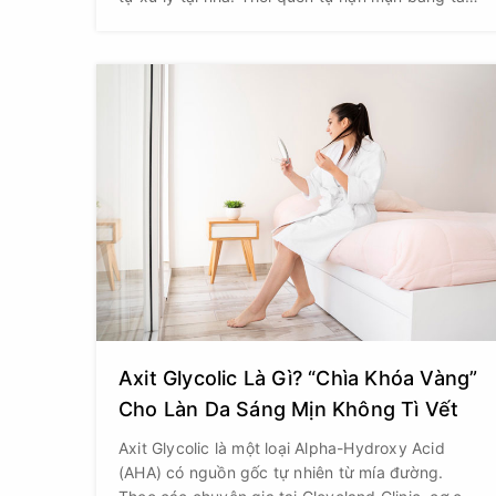
hoặc sử dụng dụng cụ không đảm bảo vô khuẩn
có thể khiến tình trạng viêm trở nên nghiêm
trọng hơn, làm tăng nguy cơ thâm, sẹo và nhiễm
trùng. Vậy có nên nặn mụn tại spa không và khi
nào là thời điểm phù hợp?
Axit Glycolic Là Gì? “Chìa Khóa Vàng”
Cho Làn Da Sáng Mịn Không Tì Vết
Axit Glycolic là một loại Alpha-Hydroxy Acid
(AHA) có nguồn gốc tự nhiên từ mía đường.