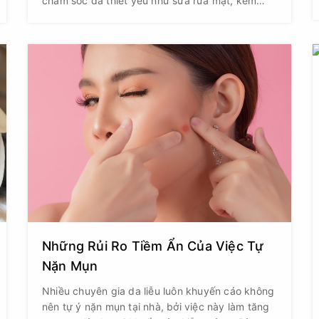
chăm sóc da thiết yếu như sữa rửa mặt, kem
dưỡng ẩm và kem chống nắng. Tuy nhiên, ngay
cả khi bạn chăm chỉ sử dụng những sản phẩm
này, các tế bào da chết vẫn có thể tích tụ trên
bề mặt da, khiến da trông xỉn màu, thô ráp và
không đều màu.
Những Rủi Ro Tiềm Ẩn Của Việc Tự
Nặn Mụn
Nhiều chuyên gia da liễu luôn khuyến cáo không
nên tự ý nặn mụn tại nhà, bởi việc này làm tăng