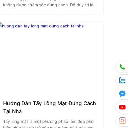
không được chăm sóc đúng cách. Để duy trì làn
da khỏe mạnh và mịn màng, bạn cần chú ý đến
các yếu tố vệ sinh, tẩy tế bào chết và dưỡng ẩm
hợp lý. Bài viết này sẽ chia sẻ một số lưu ý quan
trọng giúp chăm sóc vùng nách hiệu quả.
Hướng Dẫn Tẩy Lông Mặt Đúng Cách
Tại Nhà
Tẩy lông mặt là một phương pháp làm đẹp phổ
biến giúp làn da trở nên mịn màng và tươi sáng