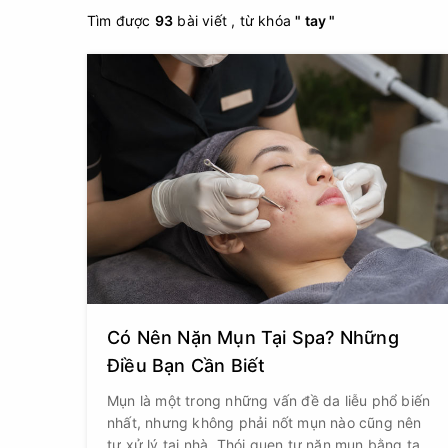
Tìm được
93
bài viết , từ khóa
" tay "
Có Nên Nặn Mụn Tại Spa? Những
Điều Bạn Cần Biết
Mụn là một trong những vấn đề da liễu phổ biến
nhất, nhưng không phải nốt mụn nào cũng nên
tự xử lý tại nhà. Thói quen tự nặn mụn bằng tay