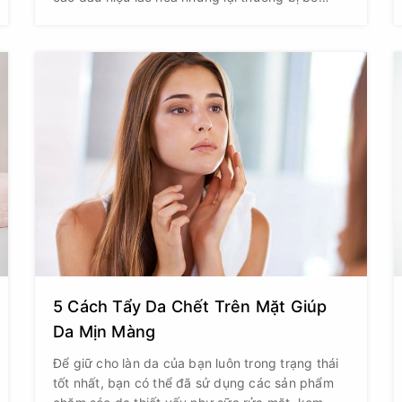
quên trong quá trình chăm sóc. Theo thời gian,
tác động của ánh nắng mặt trời, hóa chất tẩy
rửa, thời tiết và quá trình suy giảm collagen tự
nhiên khiến da tay trở nên khô ráp, nhăn nheo,
xuất hiện đốm nâu và mất đi sự mềm mại vốn
có. Vì vậy, việc chăm sóc chuyên sâu cho đôi
tay lão hóa không chỉ giúp cải thiện vẻ ngoài mà
còn góp phần duy trì sức khỏe làn da lâu dài.
5 Cách Tẩy Da Chết Trên Mặt Giúp
Da Mịn Màng
Để giữ cho làn da của bạn luôn trong trạng thái
tốt nhất, bạn có thể đã sử dụng các sản phẩm