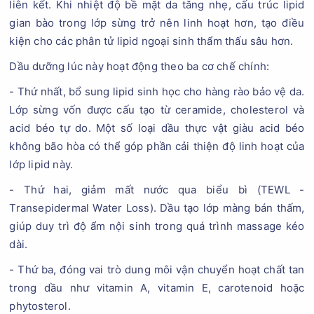
liên kết. Khi nhiệt độ bề mặt da tăng nhẹ, cấu trúc lipid
gian bào trong lớp sừng trở nên linh hoạt hơn, tạo điều
kiện cho các phân tử lipid ngoại sinh thẩm thấu sâu hơn.
Dầu dưỡng lúc này hoạt động theo ba cơ chế chính:
- Thứ nhất, bổ sung lipid sinh học cho hàng rào bảo vệ da.
Lớp sừng vốn được cấu tạo từ ceramide, cholesterol và
acid béo tự do. Một số loại dầu thực vật giàu acid béo
không bão hòa có thể góp phần cải thiện độ linh hoạt của
lớp lipid này.
- Thứ hai, giảm mất nước qua biểu bì (TEWL -
Transepidermal Water Loss). Dầu tạo lớp màng bán thấm,
giúp duy trì độ ẩm nội sinh trong quá trình massage kéo
dài.
- Thứ ba, đóng vai trò dung môi vận chuyển hoạt chất tan
trong dầu như vitamin A, vitamin E, carotenoid hoặc
phytosterol.