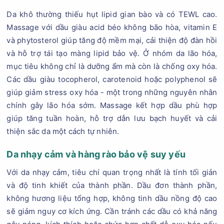
Da khô thường thiếu hụt lipid gian bào và có TEWL cao.
Massage với dầu giàu acid béo không bão hòa, vitamin E
và phytosterol giúp tăng độ mềm mại, cải thiện độ đàn hồi
và hỗ trợ tái tạo màng lipid bảo vệ. Ở nhóm da lão hóa,
mục tiêu không chỉ là dưỡng ẩm mà còn là chống oxy hóa.
Các dầu giàu tocopherol, carotenoid hoặc polyphenol sẽ
giúp giảm stress oxy hóa - một trong những nguyên nhân
chính gây lão hóa sớm. Massage kết hợp dầu phù hợp
giúp tăng tuần hoàn, hỗ trợ dẫn lưu bạch huyết và cải
thiện sắc da một cách tự nhiên.
Da nhạy cảm và hàng rào bảo vệ suy yếu
Với da nhạy cảm, tiêu chí quan trọng nhất là tính tối giản
và độ tinh khiết của thành phần. Dầu đơn thành phần,
không hương liệu tổng hợp, không tinh dầu nồng độ cao
sẽ giảm nguy cơ kích ứng. Cần tránh các dầu có khả năng