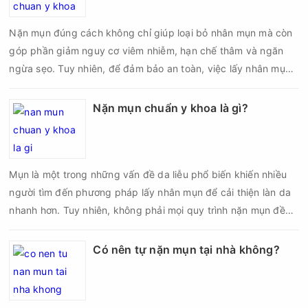
biến chứng về sau.
Nặn mụn đúng cách không chỉ giúp loại bỏ nhân mụn mà còn
góp phần giảm nguy cơ viêm nhiễm, hạn chế thâm và ngăn
ngừa sẹo. Tuy nhiên, để đảm bảo an toàn, việc lấy nhân mụn
cần được thực hiện theo đúng quy trình chuẩn y khoa với đầy
đủ các bước vô khuẩn và chăm sóc sau điều trị.
Nặn mụn chuẩn y khoa là gì?
Mụn là một trong những vấn đề da liễu phổ biến khiến nhiều
người tìm đến phương pháp lấy nhân mụn để cải thiện làn da
nhanh hơn. Tuy nhiên, không phải mọi quy trình nặn mụn đều
an toàn và mang lại hiệu quả như mong muốn. Nếu thực hiện
sai kỹ thuật hoặc lấy nhân mụn không đúng thời điểm, làn da
Có nên tự nặn mụn tại nhà không?
có thể đối mặt với nguy cơ viêm nhiễm, thâm sau mụn và thậm
chí là sẹo rỗ. Vậy nặn mụn chuẩn y khoa là gì và một quy trình
đạt tiêu chuẩn cần đáp ứng những yêu cầu nào?