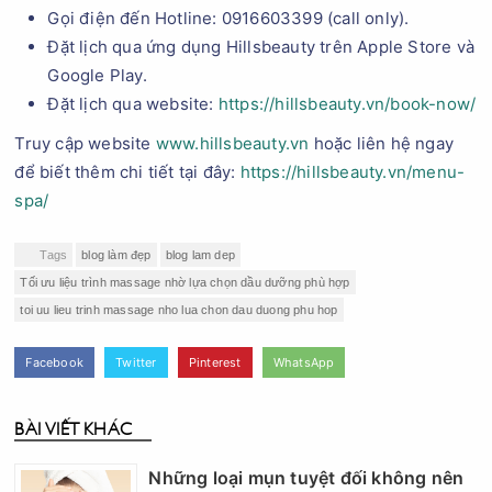
Gọi điện đến Hotline: 0916603399 (call only).
Đặt lịch qua ứng dụng Hillsbeauty trên Apple Store và
Google Play.
Đặt lịch qua website:
https://hillsbeauty.vn/book-now/
Truy cập website
www.hillsbeauty.vn
hoặc liên hệ ngay
để biết thêm chi tiết tại đây:
https://hillsbeauty.vn/menu-
spa/
Tags
blog làm đẹp
blog lam dep
Tối ưu liệu trình massage nhờ lựa chọn dầu dưỡng phù hợp
toi uu lieu trinh massage nho lua chon dau duong phu hop
Facebook
Twitter
Pinterest
WhatsApp
BÀI VIẾT KHÁC
Những loại mụn tuyệt đối không nên