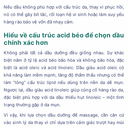
Nếu dầu không phù hợp với cấu trúc da, thay vì phục hồi,
nó có thể gây bít tắc, rối loạn hệ vi sinh hoặc làm suy yếu
hàng rào bảo vệ vốn đã nhạy cảm.
Hiểu về cấu trúc acid béo để chọn dầu
chính xác hơn
Không phải tất cả dầu dưỡng đều giống nhau. Sự khác
biệt nằm ở tỷ lệ acid béo bão hòa và không bão hòa, đặc
biệt là acid oleic và acid linoleic. Dầu giàu acid oleic có
khả năng làm mềm mạnh, tăng độ thẩm thấu nhưng có thể
làm “lỏng” cấu trúc lipid nếu dùng trên nền da dễ mụn.
Ngược lại, dầu giàu acid linoleic giúp củng cố hàng rào da,
đặc biệt phù hợp với da dầu thiếu hụt linoleic – một tình
trạng thường gặp ở da mụn.
Vì vậy, khi lựa chọn dầu dưỡng để massage, cần căn cứ
vào sinh lý da thay vì chỉ dựa trên cảm giác trượt hay mùi