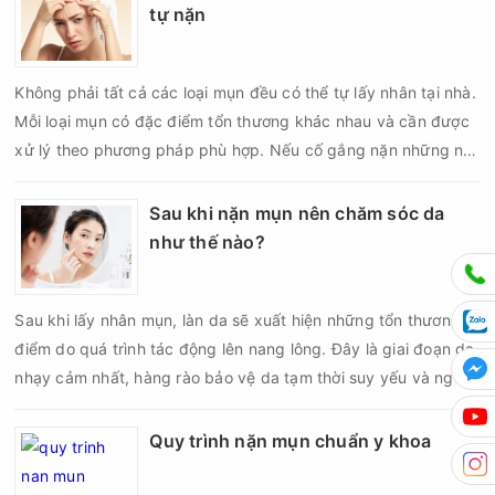
tự nặn
Không phải tất cả các loại mụn đều có thể tự lấy nhân tại nhà.
Mỗi loại mụn có đặc điểm tổn thương khác nhau và cần được
xử lý theo phương pháp phù hợp. Nếu cố gắng nặn những nốt
mụn không đúng chỉ định, bạn có thể khiến tình trạng viêm trở
nên nghiêm trọng hơn, làm tăng nguy cơ nhiễm trùng, để lại
Sau khi nặn mụn nên chăm sóc da
thâm hoặc sẹo khó phục hồi.
như thế nào?
Sau khi lấy nhân mụn, làn da sẽ xuất hiện những tổn thương vi
điểm do quá trình tác động lên nang lông. Đây là giai đoạn da
nhạy cảm nhất, hàng rào bảo vệ da tạm thời suy yếu và nguy
cơ viêm nhiễm, thâm sau mụn hoặc hình thành sẹo sẽ tăng lên
nếu chăm sóc không đúng cách. Chính vì vậy, việc chăm sóc
Quy trình nặn mụn chuẩn y khoa
da sau nặn mụn không chỉ giúp vùng da hồi phục nhanh hơn
mà còn góp phần giảm nguy cơ tái phát mụn và hạn chế các