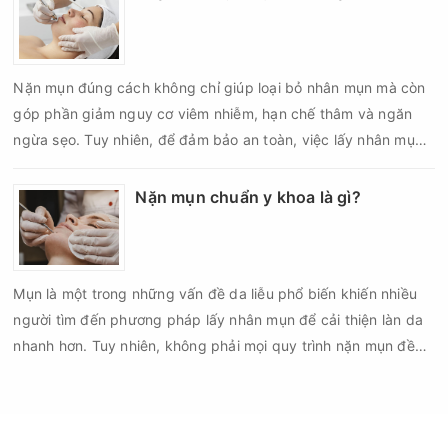
da sau nặn mụn không chỉ giúp vùng da hồi phục nhanh hơn
mà còn góp phần giảm nguy cơ tái phát mụn và hạn chế các
biến chứng về sau.
Nặn mụn đúng cách không chỉ giúp loại bỏ nhân mụn mà còn
góp phần giảm nguy cơ viêm nhiễm, hạn chế thâm và ngăn
ngừa sẹo. Tuy nhiên, để đảm bảo an toàn, việc lấy nhân mụn
cần được thực hiện theo đúng quy trình chuẩn y khoa với đầy
đủ các bước vô khuẩn và chăm sóc sau điều trị.
Nặn mụn chuẩn y khoa là gì?
Mụn là một trong những vấn đề da liễu phổ biến khiến nhiều
người tìm đến phương pháp lấy nhân mụn để cải thiện làn da
nhanh hơn. Tuy nhiên, không phải mọi quy trình nặn mụn đều
an toàn và mang lại hiệu quả như mong muốn. Nếu thực hiện
sai kỹ thuật hoặc lấy nhân mụn không đúng thời điểm, làn da
có thể đối mặt với nguy cơ viêm nhiễm, thâm sau mụn và thậm