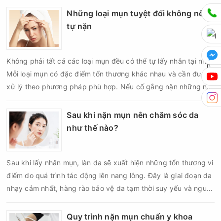
thâm sẹo. Vì vậy, bao lâu nên nặn mụn một lần là vấn đề được
Những loại mụn tuyệt đối không nên
nhiều người quan tâm khi xây dựng routine chăm sóc da. Tần
tự nặn
suất lấy nhân mụn không nên áp dụng giống nhau cho mọi
người mà cần dựa trên loại da, tình trạng mụn và khả năng
Không phải tất cả các loại mụn đều có thể tự lấy nhân tại nhà.
phục hồi của da.
Mỗi loại mụn có đặc điểm tổn thương khác nhau và cần được
xử lý theo phương pháp phù hợp. Nếu cố gắng nặn những nốt
mụn không đúng chỉ định, bạn có thể khiến tình trạng viêm trở
nên nghiêm trọng hơn, làm tăng nguy cơ nhiễm trùng, để lại
Sau khi nặn mụn nên chăm sóc da
thâm hoặc sẹo khó phục hồi.
như thế nào?
Sau khi lấy nhân mụn, làn da sẽ xuất hiện những tổn thương vi
điểm do quá trình tác động lên nang lông. Đây là giai đoạn da
nhạy cảm nhất, hàng rào bảo vệ da tạm thời suy yếu và nguy
cơ viêm nhiễm, thâm sau mụn hoặc hình thành sẹo sẽ tăng lên
nếu chăm sóc không đúng cách. Chính vì vậy, việc chăm sóc
Quy trình nặn mụn chuẩn y khoa