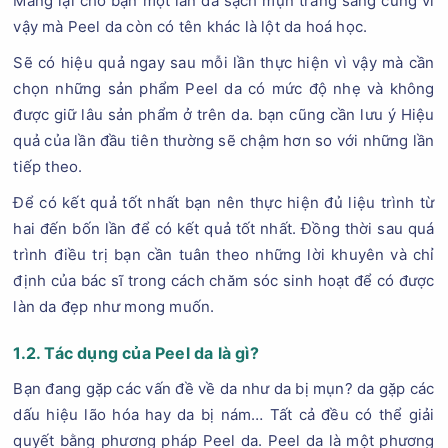
Mang lại cho bạn một làn da sạch mụn trắng sáng cũng vì
vậy mà Peel da còn có tên khác là lột da hoá học.
Sẽ có hiệu quả ngay sau mỗi lần thực hiện vì vậy mà cần
chọn những sản phẩm Peel da có mức độ nhẹ và không
được giữ lâu sản phẩm ở trên da. bạn cũng cần lưu ý Hiệu
quả của lần đầu tiên thường sẽ chậm hơn so với những lần
tiếp theo.
Để có kết quả tốt nhất bạn nên thực hiện đủ liệu trình từ
hai đến bốn lần để có kết quả tốt nhất. Đồng thời sau quá
trình điều trị bạn cần tuân theo những lời khuyên và chỉ
định của bác sĩ trong cách chăm sóc sinh hoạt để có được
làn da đẹp như mong muốn.
1.2. Tác dụng của Peel da là gì?
Bạn đang gặp các vấn đề về da như da bị mụn? da gặp các
dấu hiệu lão hóa hay da bị nám… Tất cả đều có thể giải
quyết bằng phương pháp Peel da. Peel da là một phương