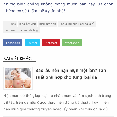
những biến chứng không mong muốn bạn hãy lựa chọn
những cơ sở thẩm mỹ uy tín nhé!
Tags
blog làm đẹp
blog lam dep
Tác dụng của Peel da là gì
tac dung cua peel da la gi
Facebook
Twitter
Pinterest
WhatsApp
BÀI VIẾT KHÁC
Bao lâu nên nặn mụn một lần? Tần
suất phù hợp cho từng loại da
Nặn mụn có thể giúp loại bỏ nhân mụn và làm sạch tình trạng
bít tắc trên da nếu được thực hiện đúng kỹ thuật. Tuy nhiên,
nặn mụn quá thường xuyên hoặc lấy nhân khi mụn chưa đủ
điều kiện có thể khiến da tổn thương, tăng viêm và dễ để lại