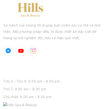
chí là sẹo rỗ. Vậy nặn mụn chuẩn y khoa là gì và một quy trình
đạt tiêu chuẩn cần đáp ứng những yêu cầu nào?
Sứ mệnh của chúng tôi là giúp bạn chăm sóc cơ thể và tinh
thần. Mỗi phương pháp điều trị được thiết kế đặc biệt để
mang lại trải nghiệm độc đáo và hiệu quả nhất.
GIỜ MỞ CỬA
Thứ 2 – Thứ 6: 9.00 am – 8.00 pm
Thứ 7: 9.00 am – 8.00 pm
Chủ nhật: 9.00 am – 8.00 pm