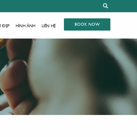
BOOK NOW
M ĐẸP
HÌNH ẢNH
LIÊN HỆ