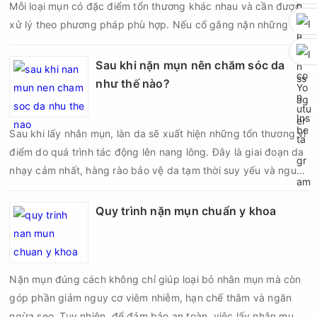
Mỗi loại mụn có đặc điểm tổn thương khác nhau và cần được
xử lý theo phương pháp phù hợp. Nếu cố gắng nặn những nốt
mụn không đúng chỉ định, bạn có thể khiến tình trạng viêm trở
nên nghiêm trọng hơn, làm tăng nguy cơ nhiễm trùng, để lại
Sau khi nặn mụn nên chăm sóc da
thâm hoặc sẹo khó phục hồi.
như thế nào?
Sau khi lấy nhân mụn, làn da sẽ xuất hiện những tổn thương vi
điểm do quá trình tác động lên nang lông. Đây là giai đoạn da
nhạy cảm nhất, hàng rào bảo vệ da tạm thời suy yếu và nguy
cơ viêm nhiễm, thâm sau mụn hoặc hình thành sẹo sẽ tăng lên
nếu chăm sóc không đúng cách. Chính vì vậy, việc chăm sóc
Quy trình nặn mụn chuẩn y khoa
da sau nặn mụn không chỉ giúp vùng da hồi phục nhanh hơn
mà còn góp phần giảm nguy cơ tái phát mụn và hạn chế các
biến chứng về sau.
Nặn mụn đúng cách không chỉ giúp loại bỏ nhân mụn mà còn
góp phần giảm nguy cơ viêm nhiễm, hạn chế thâm và ngăn
ngừa sẹo. Tuy nhiên, để đảm bảo an toàn, việc lấy nhân mụn