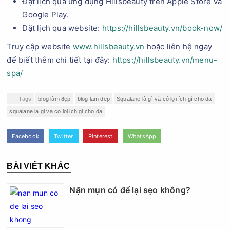
Đặt lịch qua ứng dụng Hillsbeauty trên Apple Store và
Google Play.
Đặt lịch qua website:
https://hillsbeauty.vn/book-now/
Truy cập website
www.hillsbeauty.vn
hoặc liên hệ ngay
để biết thêm chi tiết tại đây:
https://hillsbeauty.vn/menu-
spa/
Tags
blog làm đẹp
blog lam dep
Squalane là gì và có lợi ích gì cho da
squalane la gi va co loi ich gi cho da
Facebook
Twitter
Pinterest
WhatsApp
BÀI VIẾT KHÁC
Nặn mụn có để lại sẹo không?