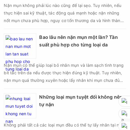
Nặn mụn không phải lúc nào cũng để lại sẹo. Tuy nhiên, nếu
thực hiện sai kỹ thuật, tác động quá mạnh hoặc nặn những
nốt mụn chưa phù hợp, nguy cơ tổn thương da và hình thành
sẹo có thể tăng lên đáng kể. Đặc biệt, với mụn viêm, mụn bọc
hoặc mụn nang nằm sâu dưới da, việc cố gắng lấy nhân bằng
Bao lâu nên nặn mụn một lần? Tần
tay có thể làm tổn thương cấu trúc da thay vì giúp mụn nhanh
suất phù hợp cho từng loại da
lành. Vậy nặn mụn có để lại sẹo không, đâu là nguyên nhân
khiến da bị sẹo sau nặn và làm thế nào để hạn chế biến
Nặn mụn có thể giúp loại bỏ nhân mụn và làm sạch tình trạng
chứng?
bít tắc trên da nếu được thực hiện đúng kỹ thuật. Tuy nhiên,
nặn mụn quá thường xuyên hoặc lấy nhân khi mụn chưa đủ
điều kiện có thể khiến da tổn thương, tăng viêm và dễ để lại
thâm sẹo. Vì vậy, bao lâu nên nặn mụn một lần là vấn đề được
Những loại mụn tuyệt đối không nên
nhiều người quan tâm khi xây dựng routine chăm sóc da. Tần
tự nặn
suất lấy nhân mụn không nên áp dụng giống nhau cho mọi
người mà cần dựa trên loại da, tình trạng mụn và khả năng
Không phải tất cả các loại mụn đều có thể tự lấy nhân tại nhà.
phục hồi của da.