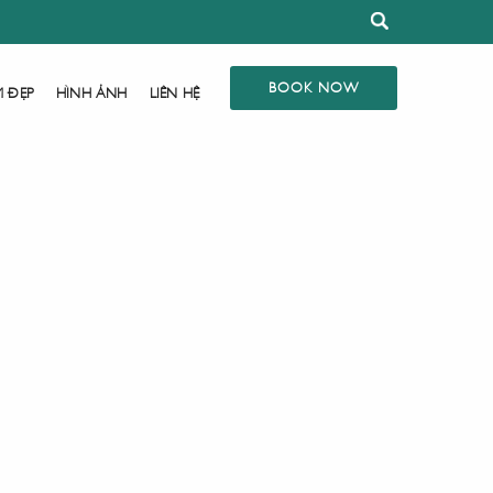
BOOK NOW
M ĐẸP
HÌNH ẢNH
LIÊN HỆ