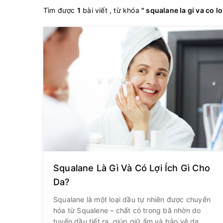
Tìm được
1
bài viết , từ khóa
" squalane la gi va co lo
Squalane Là Gì Và Có Lợi Ích Gì Cho
Da?
Squalane là một loại dầu tự nhiên được chuyển
hóa từ Squalene – chất có trong bã nhờn do
tuyến dầu tiết ra, giúp giữ ẩm và bảo vệ da.