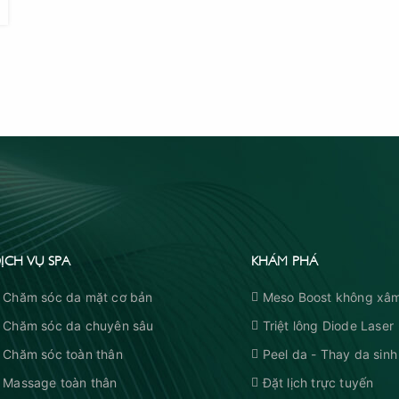
ỊCH VỤ SPA
KHÁM PHÁ
Chăm sóc da mặt cơ bản
Meso Boost không xâm
Chăm sóc da chuyên sâu
Triệt lông Diode Laser
Chăm sóc toàn thân
Peel da - Thay da sinh
Massage toàn thân
Đặt lịch trực tuyến