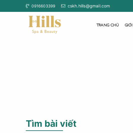
cskh.hills@gmail.com
0916603399
TRANG CHỦ
GIỚI
Tìm bài viết