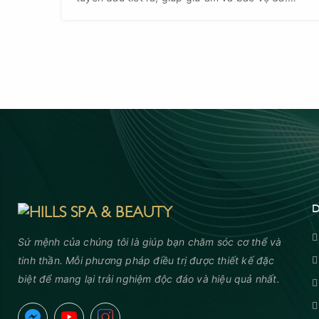
Squalane có kết cấu nhẹ, thấm nhanh, mang lại
độ ẩm, bảo vệ và tạo độ bóng khỏe tự nhiên cho
da.
D
Sứ mệnh của chúng tôi là giúp bạn chăm sóc cơ thể và
tinh thần. Mỗi phương pháp điều trị được thiết kế đặc
biệt để mang lại trải nghiệm độc đáo và hiệu quả nhất.