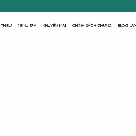
 THIỆU
MENU SPA
KHUYẾN MẠI
CHÍNH SÁCH CHUNG
BLOG LÀ
Trang Chủ
Tìm Bài Viết