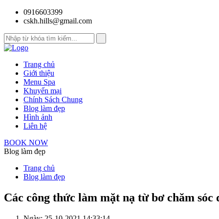
0916603399
cskh.hills@gmail.com
Trang chủ
Giới thiệu
Menu Spa
Khuyến mại
Chính Sách Chung
Blog làm đẹp
Hình ảnh
Liên hệ
BOOK NOW
Blog làm đẹp
Trang chủ
Blog làm đẹp
Các công thức làm mặt nạ từ bơ chăm sóc 
Ngày: 25-10-2021 14:33:14