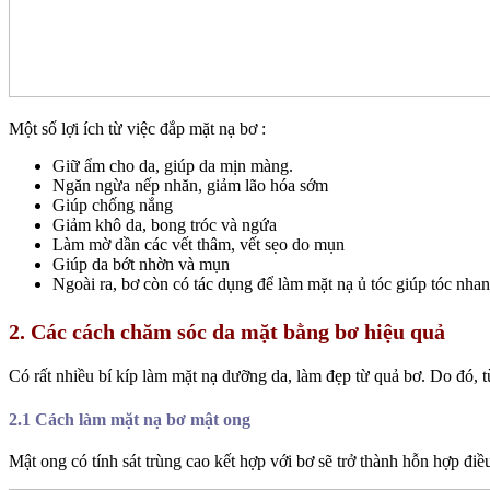
Một số lợi ích từ việc đắp mặt nạ bơ :
Giữ ẩm cho da, giúp da mịn màng.
Ngăn ngừa nếp nhăn, giảm lão hóa sớm
Giúp chống nắng
Giảm khô da, bong tróc và ngứa
Làm mờ dần các vết thâm, vết sẹo do mụn
Giúp da bớt nhờn và mụn
Ngoài ra, bơ còn có tác dụng để làm mặt nạ ủ tóc giúp tóc nhanh dài
2. Các cách chăm sóc da mặt bằng bơ hiệu quả
Có rất nhiều bí kíp làm mặt nạ dưỡng da, làm đẹp từ quả bơ. Do đó
2.1 Cách làm mặt nạ bơ mật ong
Mật ong có tính sát trùng cao kết hợp với bơ sẽ trở thành hỗn hợp điều