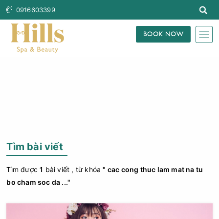
0916603399
BOOK NOW
Trang Chủ
Tìm Bài Viết
Tìm bài viết
Tìm được
1
bài viết , từ khóa
" cac cong thuc lam mat na tu
bo cham soc da ..."