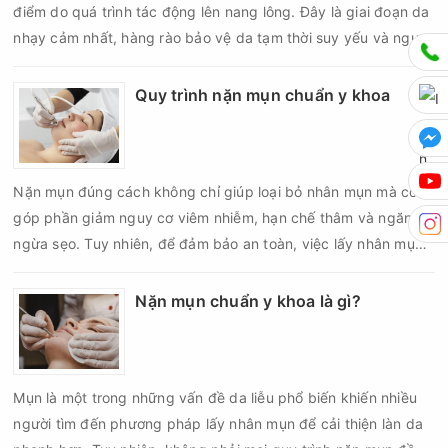
điểm do quá trình tác động lên nang lông. Đây là giai đoạn da
nhạy cảm nhất, hàng rào bảo vệ da tạm thời suy yếu và nguy
cơ viêm nhiễm, thâm sau mụn hoặc hình thành sẹo sẽ tăng lên
nếu chăm sóc không đúng cách. Chính vì vậy, việc chăm sóc
Quy trình nặn mụn chuẩn y khoa
da sau nặn mụn không chỉ giúp vùng da hồi phục nhanh hơn
mà còn góp phần giảm nguy cơ tái phát mụn và hạn chế các
biến chứng về sau.
Nặn mụn đúng cách không chỉ giúp loại bỏ nhân mụn mà còn
góp phần giảm nguy cơ viêm nhiễm, hạn chế thâm và ngăn
ngừa sẹo. Tuy nhiên, để đảm bảo an toàn, việc lấy nhân mụn
cần được thực hiện theo đúng quy trình chuẩn y khoa với đầy
đủ các bước vô khuẩn và chăm sóc sau điều trị.
Nặn mụn chuẩn y khoa là gì?
Mụn là một trong những vấn đề da liễu phổ biến khiến nhiều
người tìm đến phương pháp lấy nhân mụn để cải thiện làn da