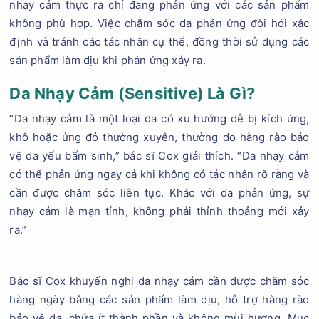
nhạy cảm thực ra chỉ đang phản ứng với các sản phẩm
không phù hợp. Việc chăm sóc da phản ứng đòi hỏi xác
định và tránh các tác nhân cụ thể, đồng thời sử dụng các
sản phẩm làm dịu khi phản ứng xảy ra.
Da Nhạy Cảm (Sensitive) Là Gì?
“Da nhạy cảm là một loại da có xu hướng dễ bị kích ứng,
khô hoặc ửng đỏ thường xuyên, thường do hàng rào bảo
vệ da yếu bẩm sinh,” bác sĩ Cox giải thích. “Da nhạy cảm
có thể phản ứng ngay cả khi không có tác nhân rõ ràng và
cần được chăm sóc liên tục. Khác với da phản ứng, sự
nhạy cảm là mạn tính, không phải thỉnh thoảng mới xảy
ra.”
Bác sĩ Cox khuyến nghị da nhạy cảm cần được chăm sóc
hàng ngày bằng các sản phẩm làm dịu, hỗ trợ hàng rào
bảo vệ da, chứa ít thành phần và không mùi hương. Mục