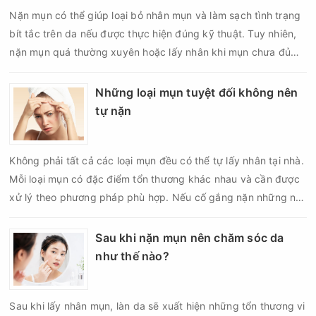
Nặn mụn có thể giúp loại bỏ nhân mụn và làm sạch tình trạng
bít tắc trên da nếu được thực hiện đúng kỹ thuật. Tuy nhiên,
nặn mụn quá thường xuyên hoặc lấy nhân khi mụn chưa đủ
điều kiện có thể khiến da tổn thương, tăng viêm và dễ để lại
thâm sẹo. Vì vậy, bao lâu nên nặn mụn một lần là vấn đề được
Những loại mụn tuyệt đối không nên
nhiều người quan tâm khi xây dựng routine chăm sóc da. Tần
tự nặn
suất lấy nhân mụn không nên áp dụng giống nhau cho mọi
người mà cần dựa trên loại da, tình trạng mụn và khả năng
Không phải tất cả các loại mụn đều có thể tự lấy nhân tại nhà.
phục hồi của da.
Mỗi loại mụn có đặc điểm tổn thương khác nhau và cần được
xử lý theo phương pháp phù hợp. Nếu cố gắng nặn những nốt
mụn không đúng chỉ định, bạn có thể khiến tình trạng viêm trở
nên nghiêm trọng hơn, làm tăng nguy cơ nhiễm trùng, để lại
Sau khi nặn mụn nên chăm sóc da
thâm hoặc sẹo khó phục hồi.
như thế nào?
Sau khi lấy nhân mụn, làn da sẽ xuất hiện những tổn thương vi