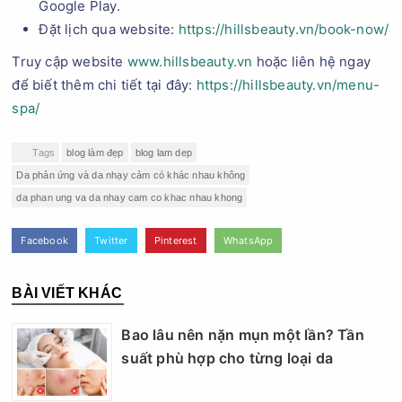
Google Play.
Đặt lịch qua website:
https://hillsbeauty.vn/book-now/
Truy cập website
www.hillsbeauty.vn
hoặc liên hệ ngay
để biết thêm chi tiết tại đây:
https://hillsbeauty.vn/menu-
spa/
Tags
blog làm đẹp
blog lam dep
Da phản ứng và da nhạy cảm có khác nhau không
da phan ung va da nhay cam co khac nhau khong
Facebook
Twitter
Pinterest
WhatsApp
BÀI VIẾT KHÁC
Bao lâu nên nặn mụn một lần? Tần
suất phù hợp cho từng loại da