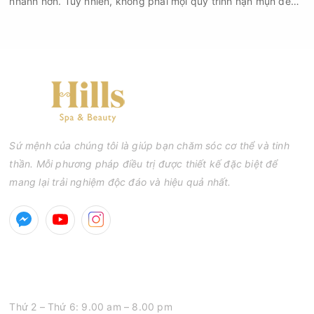
nhanh hơn. Tuy nhiên, không phải mọi quy trình nặn mụn đều
an toàn và mang lại hiệu quả như mong muốn. Nếu thực hiện
sai kỹ thuật hoặc lấy nhân mụn không đúng thời điểm, làn da
có thể đối mặt với nguy cơ viêm nhiễm, thâm sau mụn và thậm
chí là sẹo rỗ. Vậy nặn mụn chuẩn y khoa là gì và một quy trình
đạt tiêu chuẩn cần đáp ứng những yêu cầu nào?
Sứ mệnh của chúng tôi là giúp bạn chăm sóc cơ thể và tinh
thần. Mỗi phương pháp điều trị được thiết kế đặc biệt để
mang lại trải nghiệm độc đáo và hiệu quả nhất.
GIỜ MỞ CỬA
Thứ 2 – Thứ 6: 9.00 am – 8.00 pm