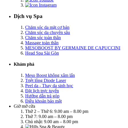
Dịch vụ Spa
Chăm sóc da mặt cơ bản
Chăm sóc da chuyên sâu
Chăm sóc toàn thân
Massage toàn thân
MESOBOOST BY GERMAINE DE CAPUCCINI
Head Spa Sài Gòn
Khám phá
Meso Boost không xâm lấn
Triệt lông Diode Laser
Peel da - Thay da sinh học
Đặt lịch trực tuyến
Hướng dẫn trả góp
Điều khoản bảo mật
Giờ mở cửa
Thứ 2 – Thứ 6: 9.00 am – 8.00 pm
Thứ 7: 9.00 am – 8.00 pm
Chủ nhật: 9.00 am – 8.00 pm