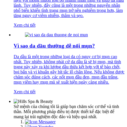
hiện với mong muốn loại bỏ nhanh nhân mụn và giúp da mau
lành. Tuy nhiên, đây cũng là một trong những nguyên nhân
phổ biến khiến tình trạng mụn trở nên nghiêm trọng hơn, làm
tăng nguy cơ viêm nhiễm, thâm và sẹo.
Xem chi tiết
Vì sao da dầu thường dễ nổi mụn?
Da dầu là một trong những loại da có nguy cơ bị mụn cao
nhất. Tuy nhiên, không phải cứ da dầu là sẽ bị mụn, mà tình
trạng này xảy ra khi lượng dầu thừa kết hợp với tế bào chết,
bụi bẩn và vi khuẩn gây bít tắc lỗ chân lông. Nếu không được
chăm sóc đúng cách, các nốt mụn đầu đen, mụn đầu trắng,
mụn viêm hay mụn mủ sẽ xuất hiện ngày càng nhiều.
Xem chi tiết
Sứ mệnh của chúng tôi là giúp bạn chăm sóc cơ thể và tinh
thần. Mỗi phương pháp điều trị được thiết kế đặc biệt để
mang lại trải nghiệm độc đáo và hiệu quả nhất.