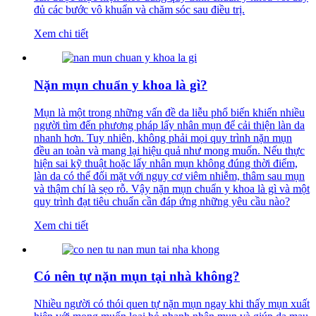
đủ các bước vô khuẩn và chăm sóc sau điều trị.
Xem chi tiết
Nặn mụn chuẩn y khoa là gì?
Mụn là một trong những vấn đề da liễu phổ biến khiến nhiều
người tìm đến phương pháp lấy nhân mụn để cải thiện làn da
nhanh hơn. Tuy nhiên, không phải mọi quy trình nặn mụn
đều an toàn và mang lại hiệu quả như mong muốn. Nếu thực
hiện sai kỹ thuật hoặc lấy nhân mụn không đúng thời điểm,
làn da có thể đối mặt với nguy cơ viêm nhiễm, thâm sau mụn
và thậm chí là sẹo rỗ. Vậy nặn mụn chuẩn y khoa là gì và một
quy trình đạt tiêu chuẩn cần đáp ứng những yêu cầu nào?
Xem chi tiết
Có nên tự nặn mụn tại nhà không?
Nhiều người có thói quen tự nặn mụn ngay khi thấy mụn xuất