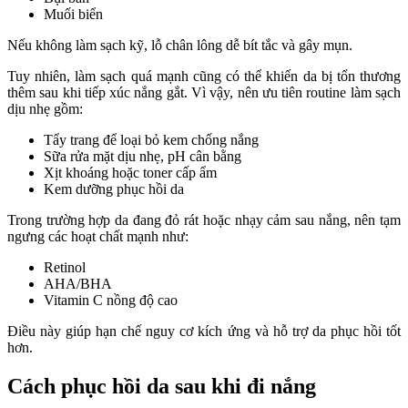
Muối biển
Nếu không làm sạch kỹ, lỗ chân lông dễ bít tắc và gây mụn.
Tuy nhiên, làm sạch quá mạnh cũng có thể khiến da bị tổn thương
thêm sau khi tiếp xúc nắng gắt. Vì vậy, nên ưu tiên routine làm sạch
dịu nhẹ gồm:
Tẩy trang để loại bỏ kem chống nắng
Sữa rửa mặt dịu nhẹ, pH cân bằng
Xịt khoáng hoặc toner cấp ẩm
Kem dưỡng phục hồi da
Trong trường hợp da đang đỏ rát hoặc nhạy cảm sau nắng, nên tạm
ngưng các hoạt chất mạnh như:
Retinol
AHA/BHA
Vitamin C nồng độ cao
Điều này giúp hạn chế nguy cơ kích ứng và hỗ trợ da phục hồi tốt
hơn.
Cách phục hồi da sau khi đi nắng