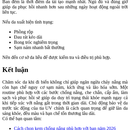
Ban đêm là thời điểm da tái tạo mạnh nhất. Ngủ đủ và đúng giờ
giúp da phục hồi nhanh hơn sau những ngày hoạt động ngoài trời
liên tục.
Nếu da xuất hiện tình trạng:
Phồng rộp
Đau rát kéo dài
Bong tróc nghiêm trọng
Sạm nám nhanh bất thường
Nên đến cơ sở da liễu để được kiểm tra và điều trị phù hợp.
Kết luận
Chăm sóc da khi đi biển không chỉ giúp ngăn ngừa cháy nắng mà
còn hạn chế nguy cơ sạm nám, kích ứng và lão hóa sớm. Một
routine phù hợp với các bước chống nắng, che chắn, cấp ẩm, làm
sạch và phục hồi sẽ giúp da duy trì trạng thái khỏe mạnh ngay cả
khi tiếp xúc với nắng gắt trong thời gian dài. Chủ động bảo vệ da
trước tác động của tia UV chính là cách quan trọng để giữ làn da
sáng khỏe, đều màu và hạn chế tổn thương lâu dài.
Có thể bạn quan tâm:
Cách chọn kem chống nắng phù hợp với bạn năm 2026