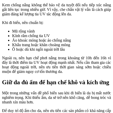
Kem chống nắng không thể bảo vệ da tuyệt đối nếu tiếp xúc nắng
gắt liên tục trong nhiều giờ. Vì vậy, che chắn vật lý vẫn là cách giúp
giảm đáng kể lượng tia UV tác động lên da.
Khi đi biển, nên chuẩn bị:
Mũ rộng vành
Kính râm chống tia UV
Áo khoác mỏng hoặc áo chống nắng
Khẩu trang hoặc khăn choàng mỏng
Ô hoặc dù khi ngồi ngoài trời lâu
Ngoài ra, nên hạn chế phơi nắng trong khoảng từ 10h đến 16h vì
đây là thời điểm tia UV hoạt động mạnh nhất. Nếu cần tham gia các
hoạt động ngoài trời, nên ưu tiên thời gian sáng sớm hoặc chiều
muộn để giảm nguy cơ tổn thương da.
Giữ da đủ ẩm để hạn chế khô và kích ứng
Một trong những vấn đề phổ biến sau khi đi biển là da bị mất nước
nghiêm trọng. Khi thiếu ẩm, da sẽ trở nên khô căng, dễ bong tróc và
nhanh xỉn màu hơn.
Để duy trì độ ẩm cho da, nên ưu tiên các sản phẩm có khả năng cấp