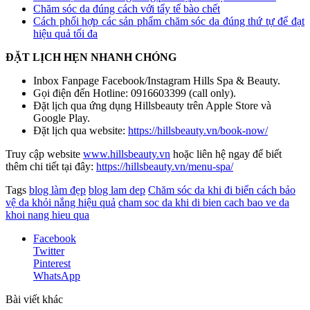
Chăm sóc da đúng cách với tẩy tế bào chết
Cách phối hợp các sản phẩm chăm sóc da đúng thứ tự để đạt
hiệu quả tối đa
ĐẶT LỊCH HẸN NHANH CHÓNG
Inbox Fanpage Facebook/Instagram Hills Spa & Beauty.
Gọi điện đến Hotline: 0916603399 (call only).
Đặt lịch qua ứng dụng Hillsbeauty trên Apple Store và
Google Play.
Đặt lịch qua website:
https://hillsbeauty.vn/book-now/
Truy cập website
www.hillsbeauty.vn
hoặc liên hệ ngay để biết
thêm chi tiết tại đây:
https://hillsbeauty.vn/menu-spa/
Tags
blog làm đẹp
blog lam dep
Chăm sóc da khi đi biển cách bảo
vệ da khỏi nắng hiệu quả
cham soc da khi di bien cach bao ve da
khoi nang hieu qua
Facebook
Twitter
Pinterest
WhatsApp
Bài viết khác