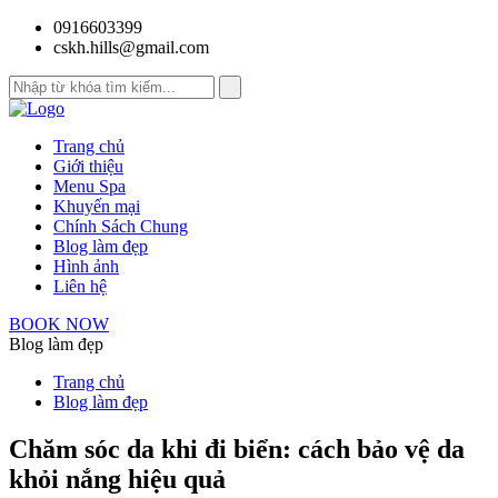
0916603399
cskh.hills@gmail.com
Trang chủ
Giới thiệu
Menu Spa
Khuyến mại
Chính Sách Chung
Blog làm đẹp
Hình ảnh
Liên hệ
BOOK NOW
Blog làm đẹp
Trang chủ
Blog làm đẹp
Chăm sóc da khi đi biển: cách bảo vệ da
khỏi nắng hiệu quả