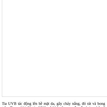
Tia UVB tác động lên bề mặt da, gây cháy nắng, đỏ rát và bong