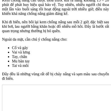
Kem chống nắng cần được thoa trước khi ra nắng khoảng 15 – 20
phút để phát huy hiệu quả bảo vệ. Tuy nhiên, nhiều người chỉ thoa
một lần vào buổi sáng rồi hoạt động ngoài trời nhiều giờ, điều này
khiến khả năng chống nắng giảm đáng kể.
Khi đi biển, nên bôi lại kem chống nắng sau mỗi 2 giờ, đặc biệt sau
khi bơi, lau người bằng khăn hoặc đổ nhiều mồ hôi. Đây là bước rất
quan trọng nhưng thường bị bỏ quên.
Ngoài da mặt, cần chú ý chống nắng cho:
Cổ và gáy
Vai và lưng
Tay, chân
Mu bàn tay
Tai và môi
Đây đều là những vùng rất dễ bị cháy nắng và sạm màu sau chuyến
đi biển.