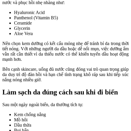
nước và phục hồi nhẹ nhàng như:
Hyaluronic Acid
Panthenol (Vitamin B5)
Ceramide
Glycerin
Aloe Vera
Nên chọn kem dưỡng có kết cấu mỏng nhẹ để tránh bí da trong thời
tiết nóng. Với những người da dầu hoặc dễ nổi mụn, việc dưỡng ẩm
vẫn rất cần thiết vì da thiếu nước có thể khiến tuyến dầu hoạt động
mạnh hơn.
Bên cạnh skincare, uống đủ nước cũng đóng vai trò quan trọng giúp
da duy trì độ đàn hồi và hạn chế tình trạng khô ráp sau khi tiếp xúc
nắng nóng nhiều giờ.
Làm sạch da đúng cách sau khi đi biển
Sau một ngày ngoài biển, da thường tích tụ:
Kem chống nắng
Mồ hôi
Dầu thừa
Bụi bẩn