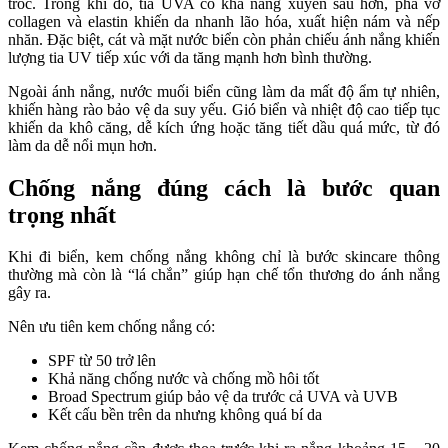
tróc. Trong khi đó, tia UVA có khả năng xuyên sâu hơn, phá vỡ
collagen và elastin khiến da nhanh lão hóa, xuất hiện nám và nếp
nhăn. Đặc biệt, cát và mặt nước biển còn phản chiếu ánh nắng khiến
lượng tia UV tiếp xúc với da tăng mạnh hơn bình thường.
Ngoài ánh nắng, nước muối biển cũng làm da mất độ ẩm tự nhiên,
khiến hàng rào bảo vệ da suy yếu. Gió biển và nhiệt độ cao tiếp tục
khiến da khô căng, dễ kích ứng hoặc tăng tiết dầu quá mức, từ đó
làm da dễ nổi mụn hơn.
Chống nắng đúng cách là bước quan
trọng nhất
Khi đi biển, kem chống nắng không chỉ là bước skincare thông
thường mà còn là “lá chắn” giúp hạn chế tổn thương do ánh nắng
gây ra.
Nên ưu tiên kem chống nắng có:
SPF từ 50 trở lên
Khả năng chống nước và chống mồ hôi tốt
Broad Spectrum giúp bảo vệ da trước cả UVA và UVB
Kết cấu bền trên da nhưng không quá bí da