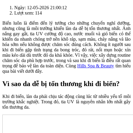
Ngày: 12-05-2026 21:00:12
Lượt xem: 114
Biển luôn là điểm đến lý tưởng cho những chuyến nghỉ dưỡng,
nhưng cũng là môi trường khiến làn da dễ bị tổn thương nhất. Ánh
nắng gay gắt, tia UV cường độ cao, nước muối và gió biển có thể
khiến da nhanh chóng trở nên khô ráp, sạm màu, cháy nắng và lão
hóa sớm nếu không được chăm sóc đúng cách. Không ít người sau
khi đi biển gặp tình trạng da bong tróc, đỏ rát, nổi mụn hoặc xỉn
màu kéo dài dù trước đó da khá khỏe. Vì vậy, việc xây dựng routine
chăm sóc da phù hợp trước, trong và sau khi đi biển là điều rất quan
trọng để bảo vệ làn da toàn diện. Cùng
Hills Spa & Beauty
tìm hiểu
qua bài viết dưới đây.
Vì sao da dễ bị tổn thương khi đi biển?
Khi đi biển, làn da phải chịu tác động cùng lúc từ nhiều yếu tố môi
trường khắc nghiệt. Trong đó, tia UV là nguyên nhân lớn nhất gây
tổn thương da.