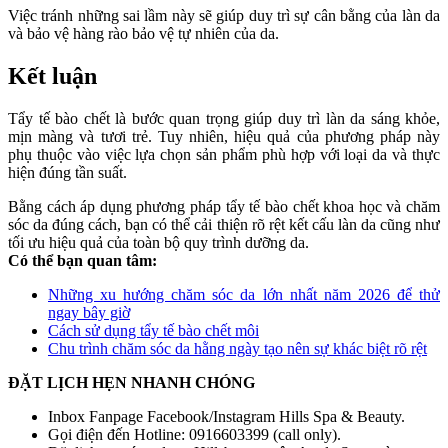
Việc tránh những sai lầm này sẽ giúp duy trì sự cân bằng của làn da
và bảo vệ hàng rào bảo vệ tự nhiên của da.
Kết luận
Tẩy tế bào chết là bước quan trọng giúp duy trì làn da sáng khỏe,
mịn màng và tươi trẻ. Tuy nhiên, hiệu quả của phương pháp này
phụ thuộc vào việc lựa chọn sản phẩm phù hợp với loại da và thực
hiện đúng tần suất.
Bằng cách áp dụng phương pháp tẩy tế bào chết khoa học và chăm
sóc da đúng cách, bạn có thể cải thiện rõ rệt kết cấu làn da cũng như
tối ưu hiệu quả của toàn bộ quy trình dưỡng da.
Có thể bạn quan tâm:
Những xu hướng chăm sóc da lớn nhất năm 2026 để thử
ngay bây giờ
Cách sử dụng tẩy tế bào chết môi
Chu trình chăm sóc da hằng ngày tạo nên sự khác biệt rõ rệt
ĐẶT LỊCH HẸN NHANH CHÓNG
Inbox Fanpage Facebook/Instagram Hills Spa & Beauty.
Gọi điện đến Hotline: 0916603399 (call only).