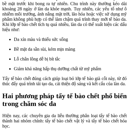
bề mặt trước khi bong ra tự nhiên. Chu trình này thường kéo dài
khoảng 28 ngày ở làn da khỏe mạnh. Tuy nhiên, các yếu tố như ô
nhiễm môi trường, ánh nắng mặt trời, lão hóa hoặc việc sử dụng mỹ
phẩm không phù hợp có thể làm chậm quá trình thay mới tế bào da.
Khi lớp tế bào chết tích tụ quá nhiều, làn da có thể xuất hiện các dấu
hiệu như:
Da xỉn màu và thiếu sức sống
Bề mặt da sần sùi, kém mịn màng
Lỗ chân lông dễ bị bít tắc
Giảm khả năng hấp thụ dưỡng chất từ mỹ phẩm
Tẩy tế bào chết đúng cách giúp loại bỏ lớp tế bào già cỗi này, từ đó
thúc đẩy quá trình tái tạo da, cải thiện độ sáng và kết cấu của làn da.
Hai phương pháp tẩy tế bào chết phổ biến
trong chăm sóc da
Hiện nay, các chuyên gia da liễu thường phân loại tẩy tế bào chết
thành hai nhóm chính: tẩy tế bào chết vật lý và tẩy tế bào chết hóa
học.