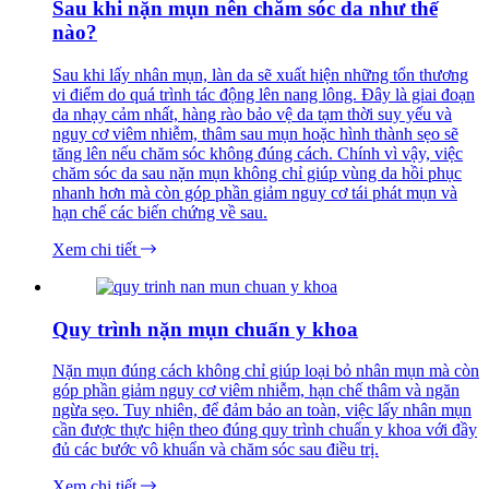
Sau khi nặn mụn nên chăm sóc da như thế
nào?
Sau khi lấy nhân mụn, làn da sẽ xuất hiện những tổn thương
vi điểm do quá trình tác động lên nang lông. Đây là giai đoạn
da nhạy cảm nhất, hàng rào bảo vệ da tạm thời suy yếu và
nguy cơ viêm nhiễm, thâm sau mụn hoặc hình thành sẹo sẽ
tăng lên nếu chăm sóc không đúng cách. Chính vì vậy, việc
chăm sóc da sau nặn mụn không chỉ giúp vùng da hồi phục
nhanh hơn mà còn góp phần giảm nguy cơ tái phát mụn và
hạn chế các biến chứng về sau.
Xem chi tiết
Quy trình nặn mụn chuẩn y khoa
Nặn mụn đúng cách không chỉ giúp loại bỏ nhân mụn mà còn
góp phần giảm nguy cơ viêm nhiễm, hạn chế thâm và ngăn
ngừa sẹo. Tuy nhiên, để đảm bảo an toàn, việc lấy nhân mụn
cần được thực hiện theo đúng quy trình chuẩn y khoa với đầy
đủ các bước vô khuẩn và chăm sóc sau điều trị.
Xem chi tiết