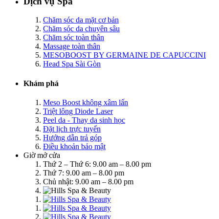
Dịch vụ Spa
Chăm sóc da mặt cơ bản
Chăm sóc da chuyên sâu
Chăm sóc toàn thân
Massage toàn thân
MESOBOOST BY GERMAINE DE CAPUCCINI
Head Spa Sài Gòn
Khám phá
Meso Boost không xâm lấn
Triệt lông Diode Laser
Peel da - Thay da sinh học
Đặt lịch trực tuyến
Hướng dẫn trả góp
Điều khoản bảo mật
Giờ mở cửa
Thứ 2 – Thứ 6: 9.00 am – 8.00 pm
Thứ 7: 9.00 am – 8.00 pm
Chủ nhật: 9.00 am – 8.00 pm