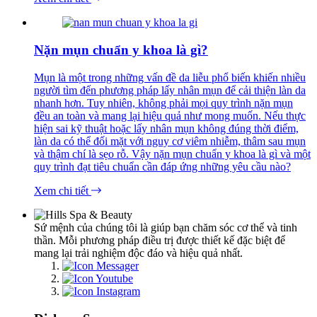
Nặn mụn chuẩn y khoa là gì?
Mụn là một trong những vấn đề da liễu phổ biến khiến nhiều
người tìm đến phương pháp lấy nhân mụn để cải thiện làn da
nhanh hơn. Tuy nhiên, không phải mọi quy trình nặn mụn
đều an toàn và mang lại hiệu quả như mong muốn. Nếu thực
hiện sai kỹ thuật hoặc lấy nhân mụn không đúng thời điểm,
làn da có thể đối mặt với nguy cơ viêm nhiễm, thâm sau mụn
và thậm chí là sẹo rỗ. Vậy nặn mụn chuẩn y khoa là gì và một
quy trình đạt tiêu chuẩn cần đáp ứng những yêu cầu nào?
Xem chi tiết
Sứ mệnh của chúng tôi là giúp bạn chăm sóc cơ thể và tinh
thần. Mỗi phương pháp điều trị được thiết kế đặc biệt để
mang lại trải nghiệm độc đáo và hiệu quả nhất.