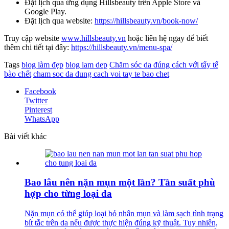
Đặt lịch qua ứng dụng Hillsbeauty trên Apple Store và
Google Play.
Đặt lịch qua website:
https://hillsbeauty.vn/book-now/
Truy cập website
www.hillsbeauty.vn
hoặc liên hệ ngay để biết
thêm chi tiết tại đây:
https://hillsbeauty.vn/menu-spa/
Tags
blog làm đẹp
blog lam dep
Chăm sóc da đúng cách với tẩy tế
bào chết
cham soc da dung cach voi tay te bao chet
Facebook
Twitter
Pinterest
WhatsApp
Bài viết khác
Bao lâu nên nặn mụn một lần? Tần suất phù
hợp cho từng loại da
Nặn mụn có thể giúp loại bỏ nhân mụn và làm sạch tình trạng
bít tắc trên da nếu được thực hiện đúng kỹ thuật. Tuy nhiên,