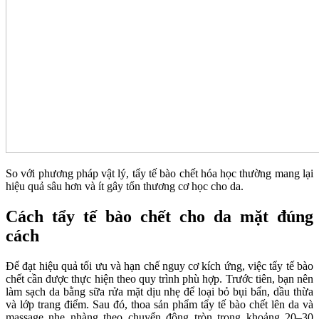
So với phương pháp vật lý, tẩy tế bào chết hóa học thường mang lại
hiệu quả sâu hơn và ít gây tổn thương cơ học cho da.
Cách tẩy tế bào chết cho da mặt đúng
cách
Để đạt hiệu quả tối ưu và hạn chế nguy cơ kích ứng, việc tẩy tế bào
chết cần được thực hiện theo quy trình phù hợp. Trước tiên, bạn nên
làm sạch da bằng sữa rửa mặt dịu nhẹ để loại bỏ bụi bẩn, dầu thừa
và lớp trang điểm. Sau đó, thoa sản phẩm tẩy tế bào chết lên da và
massage nhẹ nhàng theo chuyển động tròn trong khoảng 20–30