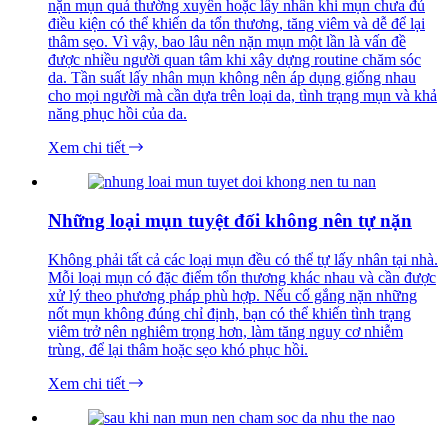
nặn mụn quá thường xuyên hoặc lấy nhân khi mụn chưa đủ
điều kiện có thể khiến da tổn thương, tăng viêm và dễ để lại
thâm sẹo. Vì vậy, bao lâu nên nặn mụn một lần là vấn đề
được nhiều người quan tâm khi xây dựng routine chăm sóc
da. Tần suất lấy nhân mụn không nên áp dụng giống nhau
cho mọi người mà cần dựa trên loại da, tình trạng mụn và khả
năng phục hồi của da.
Xem chi tiết
Những loại mụn tuyệt đối không nên tự nặn
Không phải tất cả các loại mụn đều có thể tự lấy nhân tại nhà.
Mỗi loại mụn có đặc điểm tổn thương khác nhau và cần được
xử lý theo phương pháp phù hợp. Nếu cố gắng nặn những
nốt mụn không đúng chỉ định, bạn có thể khiến tình trạng
viêm trở nên nghiêm trọng hơn, làm tăng nguy cơ nhiễm
trùng, để lại thâm hoặc sẹo khó phục hồi.
Xem chi tiết