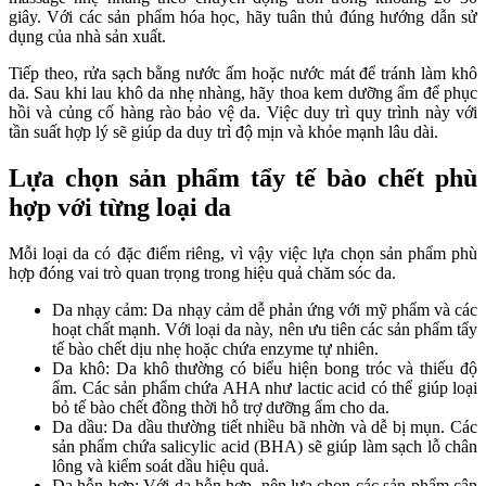
giây. Với các sản phẩm hóa học, hãy tuân thủ đúng hướng dẫn sử
dụng của nhà sản xuất.
Tiếp theo, rửa sạch bằng nước ấm hoặc nước mát để tránh làm khô
da. Sau khi lau khô da nhẹ nhàng, hãy thoa kem dưỡng ẩm để phục
hồi và củng cố hàng rào bảo vệ da. Việc duy trì quy trình này với
tần suất hợp lý sẽ giúp da duy trì độ mịn và khỏe mạnh lâu dài.
Lựa chọn sản phẩm tẩy tế bào chết phù
hợp với từng loại da
Mỗi loại da có đặc điểm riêng, vì vậy việc lựa chọn sản phẩm phù
hợp đóng vai trò quan trọng trong hiệu quả chăm sóc da.
Da nhạy cảm: Da nhạy cảm dễ phản ứng với mỹ phẩm và các
hoạt chất mạnh. Với loại da này, nên ưu tiên các sản phẩm tẩy
tế bào chết dịu nhẹ hoặc chứa enzyme tự nhiên.
Da khô: Da khô thường có biểu hiện bong tróc và thiếu độ
ẩm. Các sản phẩm chứa AHA như lactic acid có thể giúp loại
bỏ tế bào chết đồng thời hỗ trợ dưỡng ẩm cho da.
Da dầu: Da dầu thường tiết nhiều bã nhờn và dễ bị mụn. Các
sản phẩm chứa salicylic acid (BHA) sẽ giúp làm sạch lỗ chân
lông và kiểm soát dầu hiệu quả.
Da hỗn hợp: Với da hỗn hợp, nên lựa chọn các sản phẩm cân