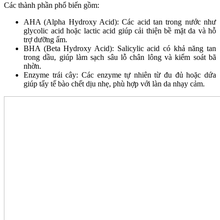
Các thành phần phổ biến gồm:
AHA (Alpha Hydroxy Acid): Các acid tan trong nước như
glycolic acid hoặc lactic acid giúp cải thiện bề mặt da và hỗ
trợ dưỡng ẩm.
BHA (Beta Hydroxy Acid): Salicylic acid có khả năng tan
trong dầu, giúp làm sạch sâu lỗ chân lông và kiểm soát bã
nhờn.
Enzyme trái cây: Các enzyme tự nhiên từ đu đủ hoặc dứa
giúp tẩy tế bào chết dịu nhẹ, phù hợp với làn da nhạy cảm.