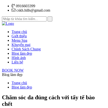
0916603399
cskh.hills@gmail.com
Trang chủ
Giới thiệu
Menu Spa
Khuyến mại
Chính Sách Chung
Blog làm đẹp
Hình ảnh
Liên hệ
BOOK NOW
Blog làm đẹp
Trang chủ
Blog làm đẹp
Chăm sóc da đúng cách với tẩy tế bào
chết