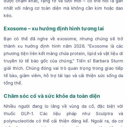
được chạm khắc, rạng rỡ và tươi mới – có thể nói là gần
nhất với nâng cơ toàn diện mà không cần kim hoặc dao
kéo.
Exosome – xu hướng định hình tương lai
Bạn có thể đã nghe về exosome, nhưng chúng sẽ trở
thành xu hướng định hình năm 2026. "Exosome là các
phương tiện liên kết màng chứa protein, lipid và vật liệu di
truyền từ tế bào gốc của chúng," Tiến sĩ Barbara Sturm
giải thích. Chúng đóng vai trò quan trọng trong giao tiếp
tế bào, giảm viêm, hỗ trợ tái tạo và cải thiện sức sống da
tổng thể.
Chăm sóc cổ và sức khỏe da toàn diện
Nhiều người đang lo lắng về vùng da cổ, đặc biệt với
thuốc GLP-1. Các liệu pháp như Sculptra và
polynucleotide có thể cải thiện đáng kể. Ngoài ra, da cơ