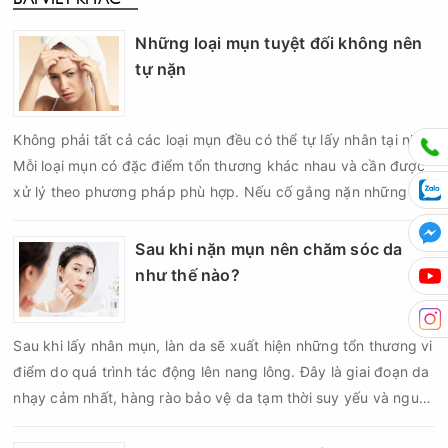
Những loại mụn tuyệt đối không nên
tự nặn
Không phải tất cả các loại mụn đều có thể tự lấy nhân tại nhà.
Mỗi loại mụn có đặc điểm tổn thương khác nhau và cần được
xử lý theo phương pháp phù hợp. Nếu cố gắng nặn những nốt
mụn không đúng chỉ định, bạn có thể khiến tình trạng viêm trở
nên nghiêm trọng hơn, làm tăng nguy cơ nhiễm trùng, để lại
Sau khi nặn mụn nên chăm sóc da
thâm hoặc sẹo khó phục hồi.
như thế nào?
Sau khi lấy nhân mụn, làn da sẽ xuất hiện những tổn thương vi
điểm do quá trình tác động lên nang lông. Đây là giai đoạn da
nhạy cảm nhất, hàng rào bảo vệ da tạm thời suy yếu và nguy
cơ viêm nhiễm, thâm sau mụn hoặc hình thành sẹo sẽ tăng lên