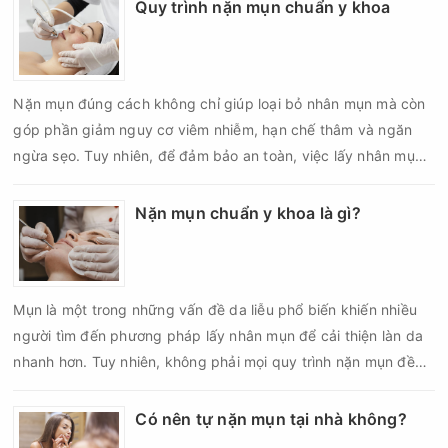
nếu chăm sóc không đúng cách. Chính vì vậy, việc chăm sóc
Quy trình nặn mụn chuẩn y khoa
da sau nặn mụn không chỉ giúp vùng da hồi phục nhanh hơn
mà còn góp phần giảm nguy cơ tái phát mụn và hạn chế các
biến chứng về sau.
Nặn mụn đúng cách không chỉ giúp loại bỏ nhân mụn mà còn
góp phần giảm nguy cơ viêm nhiễm, hạn chế thâm và ngăn
ngừa sẹo. Tuy nhiên, để đảm bảo an toàn, việc lấy nhân mụn
cần được thực hiện theo đúng quy trình chuẩn y khoa với đầy
đủ các bước vô khuẩn và chăm sóc sau điều trị.
Nặn mụn chuẩn y khoa là gì?
Mụn là một trong những vấn đề da liễu phổ biến khiến nhiều
người tìm đến phương pháp lấy nhân mụn để cải thiện làn da
nhanh hơn. Tuy nhiên, không phải mọi quy trình nặn mụn đều
an toàn và mang lại hiệu quả như mong muốn. Nếu thực hiện
sai kỹ thuật hoặc lấy nhân mụn không đúng thời điểm, làn da
Có nên tự nặn mụn tại nhà không?
có thể đối mặt với nguy cơ viêm nhiễm, thâm sau mụn và thậm