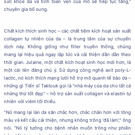
sức khỏe da và tính toàn vẹn của mô sẽ tiếp tục tăng,"
chuyên gia bổ sung.
Chất kích thích sinh học – các chất tiêm kích hoạt sản xuất
collagen tự nhiên của da – là trung tâm của sự chuyển
dịch này. Không giống như filler truyền thống, chúng
mang lại hiệu quả ngay lập tức và cải thiện dần dần theo
thời gian. Julaine, một chất kích hoạt sinh học mới hơn, là
một cái tên đáng chú ý. Sử dụng công nghệ axit poly-L-
lactic, nó kích thích mạng lưới hỗ trợ mô quanh tế bào da –
những gì Tiến sĩ Taktouk gọi là "nhà máy của da cho tất cả
những thứ tốt đẹp" – hỗ trợ sản xuất collagen và elastin tự
nhiên với viêm tối thiểu.
"Nó mang lại làn da săn chắc hơn, chắc chắn hơn với tông
màu và kết cấu cải thiện, nhưng không trông 'đã làm'," ông
nói. "Nó lý tưởng cho bệnh nhân muốn trông như phiên