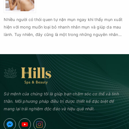
chí là sẹo rỗ. Vậy nặn mụn chuẩn y khoa là gì và một quy trình
đạt tiêu chuẩn cần đáp ứng những yêu cầu nào?
Nhiều người có thói quen tự nặn mụn ngay khi thấy mụn xuất
hiện với mong muốn loại bỏ nhanh nhân mụn và giúp da mau
lành. Tuy nhiên, đây cũng là một trong những nguyên nhân
phổ biến khiến tình trạng mụn trở nên nghiêm trọng hơn, làm
tăng nguy cơ viêm nhiễm, thâm và sẹo.
Sứ mệnh của chúng tôi là giúp bạn chăm sóc cơ thể và tinh
thần. Mỗi phương pháp điều trị được thiết kế đặc biệt để
mang lại trải nghiệm độc đáo và hiệu quả nhất.