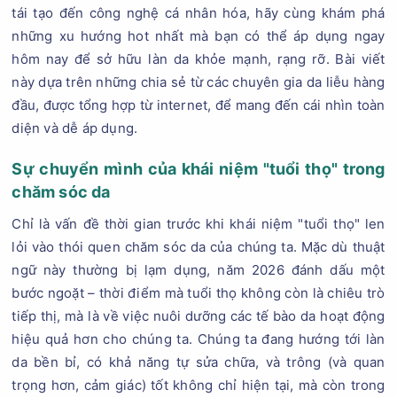
tái tạo đến công nghệ cá nhân hóa, hãy cùng khám phá
những xu hướng hot nhất mà bạn có thể áp dụng ngay
hôm nay để sở hữu làn da khỏe mạnh, rạng rỡ. Bài viết
này dựa trên những chia sẻ từ các chuyên gia da liễu hàng
đầu, được tổng hợp từ internet, để mang đến cái nhìn toàn
diện và dễ áp dụng.
Sự chuyển mình của khái niệm "tuổi thọ" trong
chăm sóc da
Chỉ là vấn đề thời gian trước khi khái niệm "tuổi thọ" len
lỏi vào thói quen chăm sóc da của chúng ta. Mặc dù thuật
ngữ này thường bị lạm dụng, năm 2026 đánh dấu một
bước ngoặt – thời điểm mà tuổi thọ không còn là chiêu trò
tiếp thị, mà là về việc nuôi dưỡng các tế bào da hoạt động
hiệu quả hơn cho chúng ta. Chúng ta đang hướng tới làn
da bền bỉ, có khả năng tự sửa chữa, và trông (và quan
trọng hơn, cảm giác) tốt không chỉ hiện tại, mà còn trong