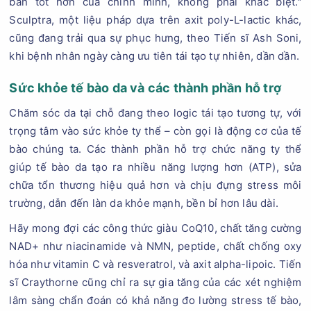
bản tốt hơn của chính mình, không phải khác biệt."
Sculptra, một liệu pháp dựa trên axit poly-L-lactic khác,
cũng đang trải qua sự phục hưng, theo Tiến sĩ Ash Soni,
khi bệnh nhân ngày càng ưu tiên tái tạo tự nhiên, dần dần.
Sức khỏe tế bào da và các thành phần hỗ trợ
Chăm sóc da tại chỗ đang theo logic tái tạo tương tự, với
trọng tâm vào sức khỏe ty thể – còn gọi là động cơ của tế
bào chúng ta. Các thành phần hỗ trợ chức năng ty thể
giúp tế bào da tạo ra nhiều năng lượng hơn (ATP), sửa
chữa tổn thương hiệu quả hơn và chịu đựng stress môi
trường, dẫn đến làn da khỏe mạnh, bền bỉ hơn lâu dài.
Hãy mong đợi các công thức giàu CoQ10, chất tăng cường
NAD+ như niacinamide và NMN, peptide, chất chống oxy
hóa như vitamin C và resveratrol, và axit alpha-lipoic. Tiến
sĩ Craythorne cũng chỉ ra sự gia tăng của các xét nghiệm
lâm sàng chẩn đoán có khả năng đo lường stress tế bào,