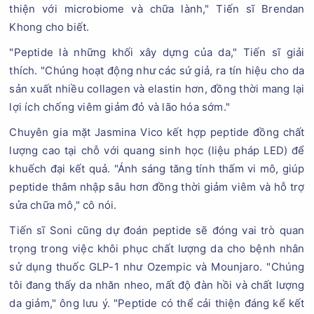
thiện với microbiome và chữa lành," Tiến sĩ Brendan
Khong cho biết.
"Peptide là những khối xây dựng của da," Tiến sĩ giải
thích. "Chúng hoạt động như các sứ giả, ra tín hiệu cho da
sản xuất nhiều collagen và elastin hơn, đồng thời mang lại
lợi ích chống viêm giảm đỏ và lão hóa sớm."
Chuyên gia mặt Jasmina Vico kết hợp peptide đồng chất
lượng cao tại chỗ với quang sinh học (liệu pháp LED) để
khuếch đại kết quả. "Ánh sáng tăng tính thấm vi mô, giúp
peptide thâm nhập sâu hơn đồng thời giảm viêm và hỗ trợ
sửa chữa mô," cô nói.
Tiến sĩ Soni cũng dự đoán peptide sẽ đóng vai trò quan
trọng trong việc khôi phục chất lượng da cho bệnh nhân
sử dụng thuốc GLP-1 như Ozempic và Mounjaro. "Chúng
tôi đang thấy da nhăn nheo, mất độ đàn hồi và chất lượng
da giảm," ông lưu ý. "Peptide có thể cải thiện đáng kể kết