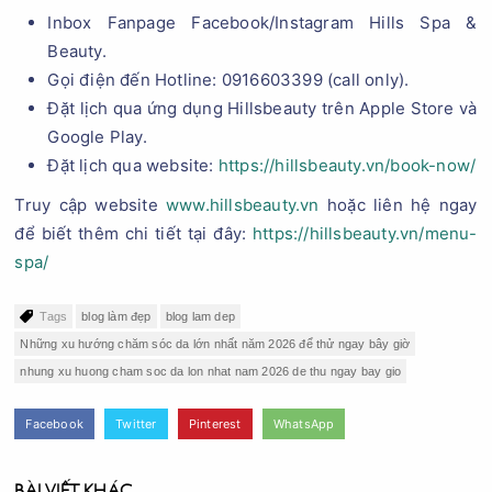
Inbox Fanpage Facebook/Instagram Hills Spa &
Beauty.
Gọi điện đến Hotline: 0916603399 (call only).
Đặt lịch qua ứng dụng Hillsbeauty trên Apple Store và
Google Play.
Đặt lịch qua website:
https://hillsbeauty.vn/book-now/
Truy cập website
www.hillsbeauty.vn
hoặc liên hệ ngay
để biết thêm chi tiết tại đây:
https://hillsbeauty.vn/menu-
spa/
Tags
blog làm đẹp
blog lam dep
Những xu hướng chăm sóc da lớn nhất năm 2026 để thử ngay bây giờ
nhung xu huong cham soc da lon nhat nam 2026 de thu ngay bay gio
Facebook
Twitter
Pinterest
WhatsApp
BÀI VIẾT KHÁC