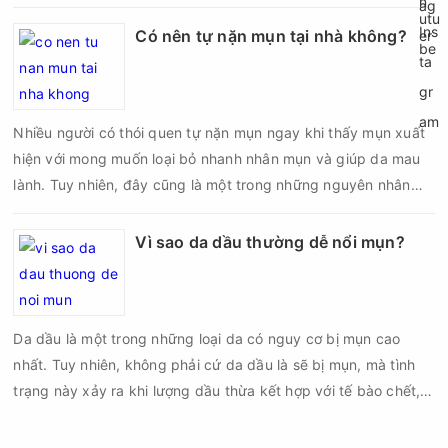
an toàn và mang lại hiệu quả như mong muốn. Nếu thực hiện
sai kỹ thuật hoặc lấy nhân mụn không đúng thời điểm, làn da
Có nên tự nặn mụn tại nhà không?
có thể đối mặt với nguy cơ viêm nhiễm, thâm sau mụn và thậm
chí là sẹo rỗ. Vậy nặn mụn chuẩn y khoa là gì và một quy trình
đạt tiêu chuẩn cần đáp ứng những yêu cầu nào?
Nhiều người có thói quen tự nặn mụn ngay khi thấy mụn xuất
hiện với mong muốn loại bỏ nhanh nhân mụn và giúp da mau
lành. Tuy nhiên, đây cũng là một trong những nguyên nhân
phổ biến khiến tình trạng mụn trở nên nghiêm trọng hơn, làm
tăng nguy cơ viêm nhiễm, thâm và sẹo.
Vì sao da dầu thường dễ nổi mụn?
Da dầu là một trong những loại da có nguy cơ bị mụn cao
nhất. Tuy nhiên, không phải cứ da dầu là sẽ bị mụn, mà tình
trạng này xảy ra khi lượng dầu thừa kết hợp với tế bào chết,
bụi bẩn và vi khuẩn gây bít tắc lỗ chân lông. Nếu không được
chăm sóc đúng cách, các nốt mụn đầu đen, mụn đầu trắng,