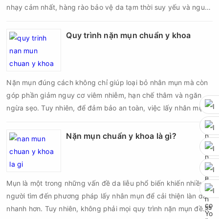
nhạy cảm nhất, hàng rào bảo vệ da tạm thời suy yếu và nguy
cơ viêm nhiễm, thâm sau mụn hoặc hình thành sẹo sẽ tăng lên
nếu chăm sóc không đúng cách. Chính vì vậy, việc chăm sóc
Quy trình nặn mụn chuẩn y khoa
da sau nặn mụn không chỉ giúp vùng da hồi phục nhanh hơn
mà còn góp phần giảm nguy cơ tái phát mụn và hạn chế các
biến chứng về sau.
Nặn mụn đúng cách không chỉ giúp loại bỏ nhân mụn mà còn
góp phần giảm nguy cơ viêm nhiễm, hạn chế thâm và ngăn
ngừa sẹo. Tuy nhiên, để đảm bảo an toàn, việc lấy nhân mụn
cần được thực hiện theo đúng quy trình chuẩn y khoa với đầy
đủ các bước vô khuẩn và chăm sóc sau điều trị.
Nặn mụn chuẩn y khoa là gì?
Mụn là một trong những vấn đề da liễu phổ biến khiến nhiều
người tìm đến phương pháp lấy nhân mụn để cải thiện làn da
nhanh hơn. Tuy nhiên, không phải mọi quy trình nặn mụn đều