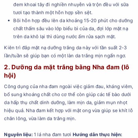
đem khoai tây đi nghiền nhuyễn và trộn đều với sữa
tươi tạo thành một hỗn hợp sền sệt.
Bôi hỗn hợp đều lên da khoảng 15-20 phút cho dưỡng
chất thấm sâu vào lớp biểu bì của da, đợi lớp mặt nạ
trên da khô lại thì dùng nước ấm rửa sạch mặt.
Kiên trì đắp mặt nạ dưỡng trắng da này với tần suất 2-3
lần/tuần sẽ giúp bạn có một làn da trắng mịn ngẩn ngơ.
2. Dưỡng da mặt trắng bằng Nha đam (lô
hội)
Công dụng của nha đam ngoài việc giảm đau, kháng viêm,
bổ sung khoáng chất cho cơ thể còn giúp các tế bào dưới
da hấp thụ chất dinh dưỡng, làm mịn da, giảm mụn nhọt
hiệu quả. Nha đam kết hợp với mật ong vừa giúp se khít lỗ
chân lông, vừa làm da trắng mịn.
Nguyên liệu:
1 lá nha đam tươi
Hướng dẫn thực hiện: