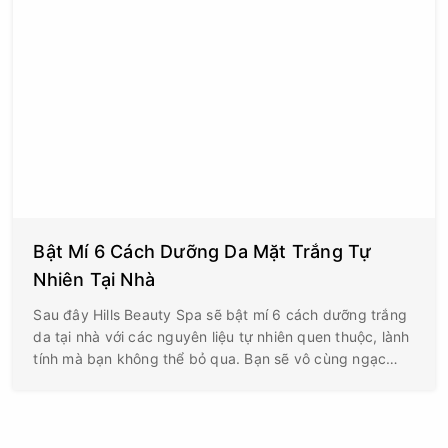
Bật Mí 6 Cách Dưỡng Da Mặt Trắng Tự
Nhiên Tại Nhà
Sau đây Hills Beauty Spa sẽ bật mí 6 cách dưỡng trắng
da tại nhà với các nguyên liệu tự nhiên quen thuộc, lành
tính mà bạn không thể bỏ qua. Bạn sẽ vô cùng ngạc
nhiên về hiệu quả “thần kỳ” mà chúng đem lại cho làn da
mình đấy.