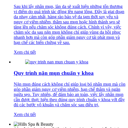
Sau khi lấy nhân mụn, làn da sẽ xuất hiện những tổn thương
vi điểm do quá trình tác động lên nang lông. Đây là giai đoạn
da nhạy cảm nhất, hàng rào bảo vệ da tạm thời suy yếu và
nguy cơ viêm nhiễm, thâm sau mụn hoặc hình thành sẹo sẽ
tăng lên nếu chăm sóc không đúng cách. Chính vì vậy, việc
chăm sóc da sau nặn mụn không chỉ giúp vùng da hồi phục
nhanh hơn mà còn góp phần giảm nguy cơ tái phát mụn và
hạn chế các biến chứng về sau.
Xem chi tiết
Quy trình nặn mụn chuẩn y khoa
Nặn mụn đúng cách không chỉ giúp loại bỏ nhân mụn mà còn
góp phần giảm nguy cơ viêm nhiễm, hạn chế thâm và ngăn
ngừa sẹo. Tuy nhiên, để đảm bảo an toàn, việc lấy nhân mụn
cần được thực hiện theo đúng quy trình chuẩn y khoa với đầy
đủ các bước vô khuẩn và chăm sóc sau điều trị.
Xem chi tiết