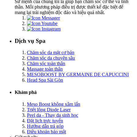
Sứ mệnh của chúng tôi là giúp bạn chăm sóc cơ thể và tinh
thần. Mỗi phương pháp điều trị được thiết kế đặc biệt để
mang lại trải nghiệm độc đáo và hiệu quả nhất.
Dịch vụ Spa
Chăm sóc da mặt cơ bản
Chăm sóc da chuyên sâu
Chăm sóc toàn thân
Massage toàn thân
MESOBOOST BY GERMAINE DE CAPUCCINI
Head Spa Sài Gòn
Khám phá
Meso Boost không xâm lấn
Triệt lông Diode Laser
Peel da - Thay da sinh học
Đặt lịch trực tuyến
Hướng dẫn trả góp
Điều khoản bảo mật