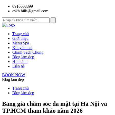
0916603399
cskh.hills@gmail.com
Trang chủ
Giới thiệu
Menu Spa
Khuyến mại
Chính Sách Chung
Blog làm đẹp
Hình ảnh
Liên hệ
BOOK NOW
Blog làm đẹp
Trang chủ
Blog làm đẹp
Bảng giá chăm sóc da mặt tại Hà Nội và
TP.HCM tham khảo năm 2026