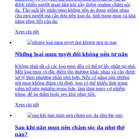
được nhiều người quan tâm khi xây dựng routine chăm sóc
da. Tần suất lấy nhân mụn không nên áp dụng giống nhau
cho mọi người mà cần dựa trên loại da, tình trạng mụn và khả
năng phục hồi của da.
Xem chi tiết
Những loại mụn tuyệt đối không nên tự nặn
Không phải tất cả các loại mụn đều có thể tự lấy nhân tại nhà.
Mỗi loại mụn có đặc điểm tổn thương khác nhau và cần được
xử lý theo phương pháp phù hợp. Nếu cố gắng nặn những
nốt mụn không đúng chỉ định, bạn có thể khiến tình trạng
viêm trở nên nghiêm trọng hơn, làm tăng nguy cơ nhiễm
trùng, để lại thâm hoặc sẹo khó phục hồi.
Xem chi tiết
Sau khi nặn mụn nên chăm sóc da như thế
nào?