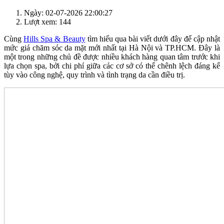
Ngày: 02-07-2026 22:00:27
Lượt xem: 144
Cùng
Hills Spa & Beauty
tìm hiểu qua bài viết dưới đây để cập nhật
mức giá chăm sóc da mặt mới nhất tại Hà Nội và TP.HCM. Đây là
một trong những chủ đề được nhiều khách hàng quan tâm trước khi
lựa chọn spa, bởi chi phí giữa các cơ sở có thể chênh lệch đáng kể
tùy vào công nghệ, quy trình và tình trạng da cần điều trị.