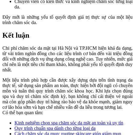
Chuyên viên có kiến thức và kinh nghiệm chăm sóc từng loại
da.
Đây mới là những yếu tố quyết định giá trị thực sự của một liệu
trình chăm sóc da.
Kết luận
Chi phí chăm sóc da mặt tại Hà Nội và TP.HCM hiện khá đa dạng,
từ vài trăm nghìn đồng cho các liệu trình cơ bản đến vài triệu đồng
đối với những dịch vụ ứng dụng công nghệ cao. Tuy nhiên, mức giá
chỉ nên là một tiêu chí tham khảo, không phải yếu tố quyết định duy
nhất.
Một liệu trình phù hợp cần được xây dựng dựa trên tình trạng da
thực tế, sử dụng sản phẩm an toàn, thực hiện bởi đội ngũ có chuyên
môn và tuân thủ quy trình chăm sóc khoa học. Khi lựa chọn đúng
spa và duy trì chăm sóc định kỳ, bạn không chỉ cải thiện vẻ ngoài
mà còn góp phần duy trì hàng rào bảo vệ da khỏe mạnh, giảm nguy
cơ lão hóa sớm và hạn chế nhiều vấn đề da liễu trong tương lai.
Có thể bạn quan tâm:
Kinh nghiệm chọn spa chăm sóc da mặt an toàn và uy tín
Quy trình chuẩn spa dành cho từng loại da
Cách chăm sóc da mụn: routine skincare giúp giảm mụn