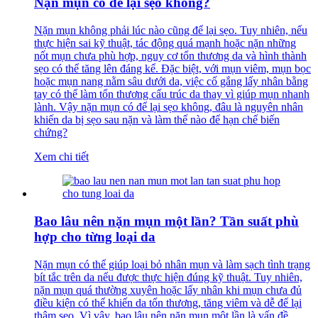
Nặn mụn có để lại sẹo không?
Nặn mụn không phải lúc nào cũng để lại sẹo. Tuy nhiên, nếu
thực hiện sai kỹ thuật, tác động quá mạnh hoặc nặn những
nốt mụn chưa phù hợp, nguy cơ tổn thương da và hình thành
sẹo có thể tăng lên đáng kể. Đặc biệt, với mụn viêm, mụn bọc
hoặc mụn nang nằm sâu dưới da, việc cố gắng lấy nhân bằng
tay có thể làm tổn thương cấu trúc da thay vì giúp mụn nhanh
lành. Vậy nặn mụn có để lại sẹo không, đâu là nguyên nhân
khiến da bị sẹo sau nặn và làm thế nào để hạn chế biến
chứng?
Xem chi tiết
Bao lâu nên nặn mụn một lần? Tần suất phù
hợp cho từng loại da
Nặn mụn có thể giúp loại bỏ nhân mụn và làm sạch tình trạng
bít tắc trên da nếu được thực hiện đúng kỹ thuật. Tuy nhiên,
nặn mụn quá thường xuyên hoặc lấy nhân khi mụn chưa đủ
điều kiện có thể khiến da tổn thương, tăng viêm và dễ để lại
thâm sẹo. Vì vậy, bao lâu nên nặn mụn một lần là vấn đề