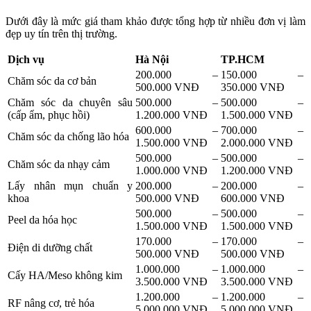
Dưới đây là mức giá tham khảo được tổng hợp từ nhiều đơn vị làm
đẹp uy tín trên thị trường.
Dịch vụ
Hà Nội
TP.HCM
200.000 –
150.000 –
Chăm sóc da cơ bản
500.000 VNĐ
350.000 VNĐ
Chăm sóc da chuyên sâu
500.000 –
500.000 –
(cấp ẩm, phục hồi)
1.200.000 VNĐ
1.500.000 VNĐ
600.000 –
700.000 –
Chăm sóc da chống lão hóa
1.500.000 VNĐ
2.000.000 VNĐ
500.000 –
500.000 –
Chăm sóc da nhạy cảm
1.000.000 VNĐ
1.200.000 VNĐ
Lấy nhân mụn chuẩn y
200.000 –
200.000 –
khoa
500.000 VNĐ
600.000 VNĐ
500.000 –
500.000 –
Peel da hóa học
1.500.000 VNĐ
1.500.000 VNĐ
170.000 –
170.000 –
Điện di dưỡng chất
500.000 VNĐ
500.000 VNĐ
1.000.000 –
1.000.000 –
Cấy HA/Meso không kim
3.500.000 VNĐ
3.500.000 VNĐ
1.200.000 –
1.200.000 –
RF nâng cơ, trẻ hóa
5.000.000 VNĐ
5.000.000 VNĐ