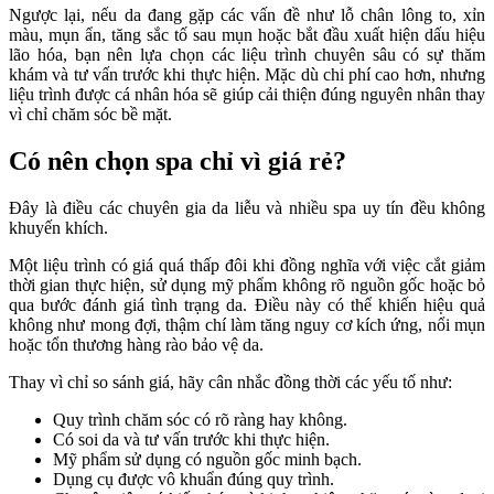
Ngược lại, nếu da đang gặp các vấn đề như lỗ chân lông to, xỉn
màu, mụn ẩn, tăng sắc tố sau mụn hoặc bắt đầu xuất hiện dấu hiệu
lão hóa, bạn nên lựa chọn các liệu trình chuyên sâu có sự thăm
khám và tư vấn trước khi thực hiện. Mặc dù chi phí cao hơn, nhưng
liệu trình được cá nhân hóa sẽ giúp cải thiện đúng nguyên nhân thay
vì chỉ chăm sóc bề mặt.
Có nên chọn spa chỉ vì giá rẻ?
Đây là điều các chuyên gia da liễu và nhiều spa uy tín đều không
khuyến khích.
Một liệu trình có giá quá thấp đôi khi đồng nghĩa với việc cắt giảm
thời gian thực hiện, sử dụng mỹ phẩm không rõ nguồn gốc hoặc bỏ
qua bước đánh giá tình trạng da. Điều này có thể khiến hiệu quả
không như mong đợi, thậm chí làm tăng nguy cơ kích ứng, nổi mụn
hoặc tổn thương hàng rào bảo vệ da.
Thay vì chỉ so sánh giá, hãy cân nhắc đồng thời các yếu tố như:
Quy trình chăm sóc có rõ ràng hay không.
Có soi da và tư vấn trước khi thực hiện.
Mỹ phẩm sử dụng có nguồn gốc minh bạch.
Dụng cụ được vô khuẩn đúng quy trình.