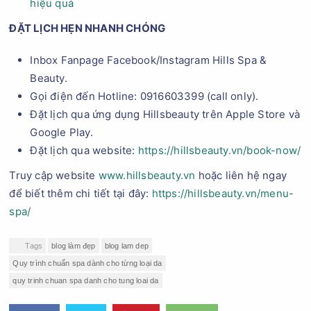
hiệu quả
ĐẶT LỊCH HẸN NHANH CHÓNG
Inbox Fanpage Facebook/Instagram Hills Spa &
Beauty.
Gọi điện đến Hotline: 0916603399 (call only).
Đặt lịch qua ứng dụng Hillsbeauty trên Apple Store và
Google Play.
Đặt lịch qua website:
https://hillsbeauty.vn/book-now/
Truy cập website
www.hillsbeauty.vn
hoặc liên hệ ngay
để biết thêm chi tiết tại đây:
https://hillsbeauty.vn/menu-
spa/
Tags
blog làm đẹp
blog lam dep
Quy trình chuẩn spa dành cho từng loại da
quy trinh chuan spa danh cho tung loai da