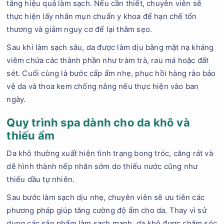
tăng hiệu quả làm sạch. Nếu cần thiết, chuyên viên sẽ
thực hiện lấy nhân mụn chuẩn y khoa để hạn chế tổn
thương và giảm nguy cơ để lại thâm sẹo.
Sau khi làm sạch sâu, da được làm dịu bằng mặt nạ kháng
viêm chứa các thành phần như tràm trà, rau má hoặc đất
sét. Cuối cùng là bước cấp ẩm nhẹ, phục hồi hàng rào bảo
vệ da và thoa kem chống nắng nếu thực hiện vào ban
ngày.
Quy trình spa dành cho da khô và
thiếu ẩm
Da khô thường xuất hiện tình trạng bong tróc, căng rát và
dễ hình thành nếp nhăn sớm do thiếu nước cũng như
thiếu dầu tự nhiên.
Sau bước làm sạch dịu nhẹ, chuyên viên sẽ ưu tiên các
phương pháp giúp tăng cường độ ẩm cho da. Thay vì sử
dụng các sản phẩm làm sạch mạnh, da khô được chăm sóc