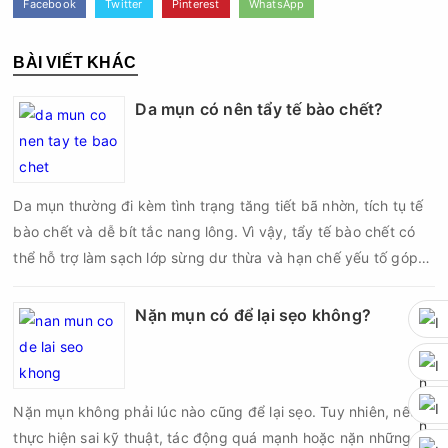
Facebook
Twitter
Pinterest
WhatsApp
BÀI VIẾT KHÁC
Da mụn có nên tẩy tế bào chết?
Da mụn thường đi kèm tình trạng tăng tiết bã nhờn, tích tụ tế
bào chết và dễ bít tắc nang lông. Vì vậy, tẩy tế bào chết có
thể hỗ trợ làm sạch lớp sừng dư thừa và hạn chế yếu tố góp
phần hình thành mụn. Tuy nhiên, điều đó không có nghĩa da
mụn càng tẩy nhiều càng tốt. Lựa chọn sai sản phẩm, chà xát
Nặn mụn có để lại sẹo không?
quá mạnh hoặc tẩy tế bào chết quá thường xuyên có thể làm
tổn thương hàng rào bảo vệ da, tăng kích ứng và khiến các
nốt mụn viêm trở nên khó kiểm soát hơn. Vậy da mụn có nên
Nặn mụn không phải lúc nào cũng để lại sẹo. Tuy nhiên, nếu
tẩy tế bào chết không, nên chọn loại nào và bao nhiêu lần mỗi
thực hiện sai kỹ thuật, tác động quá mạnh hoặc nặn những
tuần?