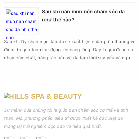
mụn không đúng chỉ định, bạn có thể khiến tình trạng viêm trở
nên nghiêm trọng hơn, làm tăng nguy cơ nhiễm trùng, để lại
Sau khi nặn mụn nên chăm sóc da
thâm hoặc sẹo khó phục hồi.
như thế nào?
Sau khi lấy nhân mụn, làn da sẽ xuất hiện những tổn thương vi
điểm do quá trình tác động lên nang lông. Đây là giai đoạn da
nhạy cảm nhất, hàng rào bảo vệ da tạm thời suy yếu và nguy
cơ viêm nhiễm, thâm sau mụn hoặc hình thành sẹo sẽ tăng lên
nếu chăm sóc không đúng cách. Chính vì vậy, việc chăm sóc
da sau nặn mụn không chỉ giúp vùng da hồi phục nhanh hơn
mà còn góp phần giảm nguy cơ tái phát mụn và hạn chế các
biến chứng về sau.
Sứ mệnh của chúng tôi là giúp bạn chăm sóc cơ thể và tinh
thần. Mỗi phương pháp điều trị được thiết kế đặc biệt để
mang lại trải nghiệm độc đáo và hiệu quả nhất.