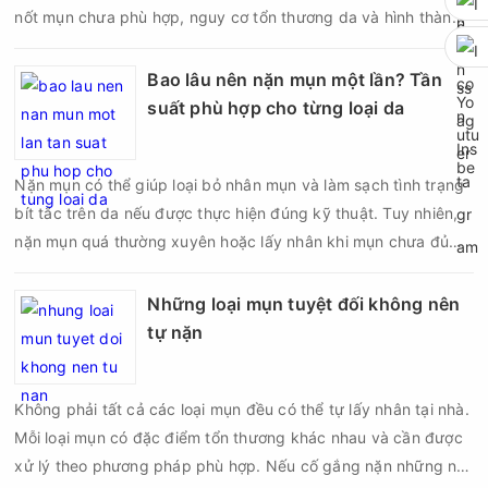
nốt mụn chưa phù hợp, nguy cơ tổn thương da và hình thành
sẹo có thể tăng lên đáng kể. Đặc biệt, với mụn viêm, mụn bọc
hoặc mụn nang nằm sâu dưới da, việc cố gắng lấy nhân bằng
Bao lâu nên nặn mụn một lần? Tần
tay có thể làm tổn thương cấu trúc da thay vì giúp mụn nhanh
suất phù hợp cho từng loại da
lành. Vậy nặn mụn có để lại sẹo không, đâu là nguyên nhân
khiến da bị sẹo sau nặn và làm thế nào để hạn chế biến
Nặn mụn có thể giúp loại bỏ nhân mụn và làm sạch tình trạng
chứng?
bít tắc trên da nếu được thực hiện đúng kỹ thuật. Tuy nhiên,
nặn mụn quá thường xuyên hoặc lấy nhân khi mụn chưa đủ
điều kiện có thể khiến da tổn thương, tăng viêm và dễ để lại
thâm sẹo. Vì vậy, bao lâu nên nặn mụn một lần là vấn đề được
Những loại mụn tuyệt đối không nên
nhiều người quan tâm khi xây dựng routine chăm sóc da. Tần
tự nặn
suất lấy nhân mụn không nên áp dụng giống nhau cho mọi
người mà cần dựa trên loại da, tình trạng mụn và khả năng
Không phải tất cả các loại mụn đều có thể tự lấy nhân tại nhà.
phục hồi của da.
Mỗi loại mụn có đặc điểm tổn thương khác nhau và cần được
xử lý theo phương pháp phù hợp. Nếu cố gắng nặn những nốt