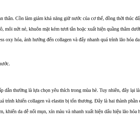
thân. Cồn làm giảm khả năng giữ nước của cơ thể, đồng thời thúc đẩy q
hô, môi nứt nẻ, khuôn mặt kém tươi tắn hoặc xuất hiện quầng thâm dưới
ress oxy hóa, ảnh hưởng đến collagen và đẩy nhanh quá trình lão hóa da
nước.
p dẫn thường là lựa chọn yêu thích trong mùa hè. Tuy nhiên, đây lại l
á trình khiến collagen và elastin bị tổn thương. Đây là hai thành phần 
m, khiến da dễ nổi mụn, xỉn màu và nhanh xuất hiện dấu hiệu lão hóa 