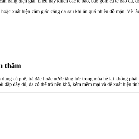
 cân bằng điện giải. Điều này khiến các tế bào, bao gồm cả tế bào da,
 hoặc xuất hiện cảm giác căng da sau khi ăn quá nhiều đồ mặn. Về lâu 
âm thầm
 dụng cà phê, trà đặc hoặc nước tăng lực trong mùa hè lại không phải l
ù đắp đầy đủ, da có thể trở nên khô, kém mềm mại và dễ xuất hiện tình