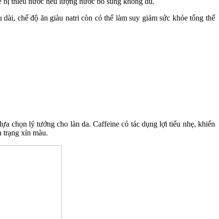
 dễ bị thiếu nước nếu lượng nước bổ sung không đủ.
dài, chế độ ăn giàu natri còn có thể làm suy giảm sức khỏe tổng thể
ựa chọn lý tưởng cho làn da. Caffeine có tác dụng lợi tiểu nhẹ, khiến
 trạng xỉn màu.