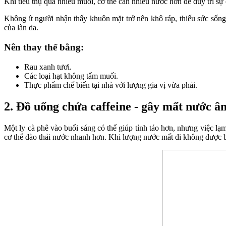
Khi tiêu thụ quá nhiều muối, cơ thể cần nhiều nước hơn để duy trì sự
Không ít người nhận thấy khuôn mặt trở nên khô ráp, thiếu sức sống
của làn da.
Nên thay thế bằng:
Rau xanh tươi.
Các loại hạt không tẩm muối.
Thực phẩm chế biến tại nhà với lượng gia vị vừa phải.
2. Đồ uống chứa caffeine - gây mất nước 
Một ly cà phê vào buổi sáng có thể giúp tỉnh táo hơn, nhưng việc lạm
cơ thể đào thải nước nhanh hơn. Khi lượng nước mất đi không được b