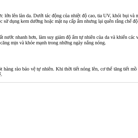
 lớn lên làn da. Dưới tác động của nhiệt độ cao, tia UV, khói bụi và 
việc sử dụng kem dưỡng hoặc mặt nạ cấp ẩm nhưng lại quên rằng chế đ
 mất nước nhanh hơn, làm suy giảm độ ẩm tự nhiên của da và khiến các
n căng mịn và khỏe mạnh trong những ngày nắng nóng.
àng rào bảo vệ tự nhiên. Khi thời tiết nóng lên, cơ thể tăng tiết mồ 
ể.