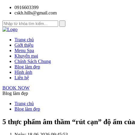
0916603399
cskh.hills@gmail.com
Trang chủ
Giới thiệu
Menu Spa
Khuyến mại
Chính Sách Chung
Blog làm đẹp
Hình ảnh
Liên hệ
BOOK NOW
Blog làm đẹp
Trang chủ
Blog làm đẹp
5 thực phẩm âm thầm “rút cạn” độ ẩm của
Ngày: 18-06-2026 09:45:53