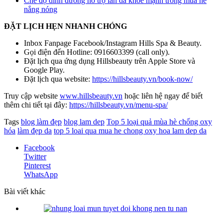
Chế độ dinh dưỡng hỗ trợ làn da khỏe mạnh trong mùa hè
nắng nóng
ĐẶT LỊCH HẸN NHANH CHÓNG
Inbox Fanpage Facebook/Instagram Hills Spa & Beauty.
Gọi điện đến Hotline: 0916603399 (call only).
Đặt lịch qua ứng dụng Hillsbeauty trên Apple Store và
Google Play.
Đặt lịch qua website:
https://hillsbeauty.vn/book-now/
Truy cập website
www.hillsbeauty.vn
hoặc liên hệ ngay để biết
thêm chi tiết tại đây:
https://hillsbeauty.vn/menu-spa/
Tags
blog làm đẹp
blog lam dep
Top 5 loại quả mùa hè chống oxy
hóa
làm đẹp da
top 5 loai qua mua he chong oxy hoa lam dep da
Facebook
Twitter
Pinterest
WhatsApp
Bài viết khác