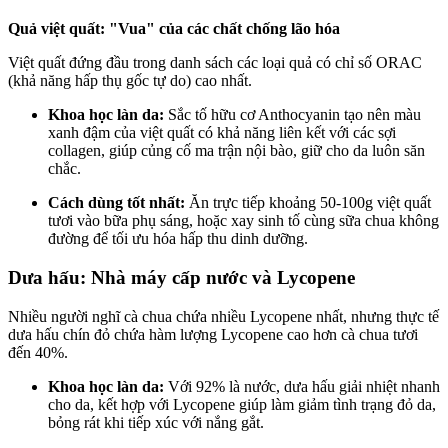
Quả việt quất: "Vua" của các chất chống lão hóa
Việt quất đứng đầu trong danh sách các loại quả có chỉ số ORAC
(khả năng hấp thụ gốc tự do) cao nhất.
Khoa học làn da:
Sắc tố hữu cơ Anthocyanin tạo nên màu
xanh đậm của việt quất có khả năng liên kết với các sợi
collagen, giúp củng cố ma trận nội bào, giữ cho da luôn săn
chắc.
Cách dùng tốt nhất:
Ăn trực tiếp khoảng 50-100g việt quất
tươi vào bữa phụ sáng, hoặc xay sinh tố cùng sữa chua không
đường để tối ưu hóa hấp thu dinh dưỡng.
Dưa hấu: Nhà máy cấp nước và Lycopene
Nhiều người nghĩ cà chua chứa nhiều Lycopene nhất, nhưng thực tế
dưa hấu chín đỏ chứa hàm lượng Lycopene cao hơn cà chua tươi
đến 40%.
Khoa học làn da:
Với 92% là nước, dưa hấu giải nhiệt nhanh
cho da, kết hợp với Lycopene giúp làm giảm tình trạng đỏ da,
bỏng rát khi tiếp xúc với nắng gắt.