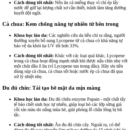
Cách dùng tốt nhất:
Nên ăn cả miếng thay vì chỉ ép lấy
nước để giữ lại lượng chất xơ cần thiết, tránh làm tăng đường
huyết đột ngột.
Cà chua: Kem chống nắng tự nhiên từ bên trong
Khoa học làn da:
Các nghiên cứu da liễu chỉ ra rằng, người
thường xuyên bổ sung Lycopene từ cà chua có khả năng tự
bảo vệ da khỏi tia UV tốt hơn 33%.
Cách dùng tốt nhất:
Khác với các loại quả khác, Lycopene
trong cà chua hoạt động mạnh nhất khi được nấu chín nhẹ với
một chút dầu ô liu (vì Lycopene tan trong dầu). Hãy ưu tiên
dùng súp cà chua, cà chua sốt hoặc nước ép cà chua đã qua
xử lý nhiệt nhẹ.
Đu đủ chín: Tái tạo bề mặt da mịn màng
Khoa học làn da:
Đu đủ chứa enzyme Papain - một chất tẩy
tế bào chết sinh học tự nhiên, giúp loại bỏ các lớp sừng già
cỗi xỉn màu do nắng mùa hè, giải phóng lỗ chân lông bị bít
tắc.
Cách dùng tốt nhất:
Ăn đu đủ chín cây. Ngoài ra, có thể
dùng đu đủ xay nhuyễn làm mặt nạ dưỡng da 15 phút (chỉ áp