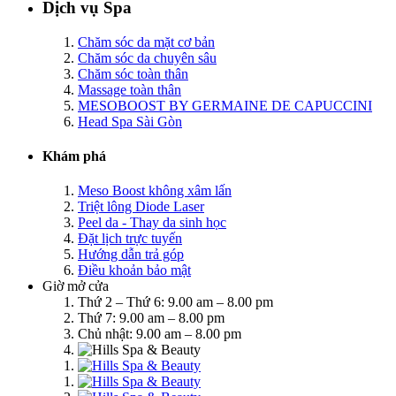
Dịch vụ Spa
Chăm sóc da mặt cơ bản
Chăm sóc da chuyên sâu
Chăm sóc toàn thân
Massage toàn thân
MESOBOOST BY GERMAINE DE CAPUCCINI
Head Spa Sài Gòn
Khám phá
Meso Boost không xâm lấn
Triệt lông Diode Laser
Peel da - Thay da sinh học
Đặt lịch trực tuyến
Hướng dẫn trả góp
Điều khoản bảo mật
Giờ mở cửa
Thứ 2 – Thứ 6: 9.00 am – 8.00 pm
Thứ 7: 9.00 am – 8.00 pm
Chủ nhật: 9.00 am – 8.00 pm