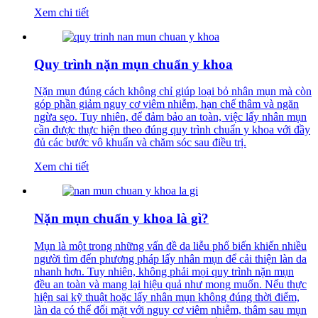
Xem chi tiết
Quy trình nặn mụn chuẩn y khoa
Nặn mụn đúng cách không chỉ giúp loại bỏ nhân mụn mà còn
góp phần giảm nguy cơ viêm nhiễm, hạn chế thâm và ngăn
ngừa sẹo. Tuy nhiên, để đảm bảo an toàn, việc lấy nhân mụn
cần được thực hiện theo đúng quy trình chuẩn y khoa với đầy
đủ các bước vô khuẩn và chăm sóc sau điều trị.
Xem chi tiết
Nặn mụn chuẩn y khoa là gì?
Mụn là một trong những vấn đề da liễu phổ biến khiến nhiều
người tìm đến phương pháp lấy nhân mụn để cải thiện làn da
nhanh hơn. Tuy nhiên, không phải mọi quy trình nặn mụn
đều an toàn và mang lại hiệu quả như mong muốn. Nếu thực
hiện sai kỹ thuật hoặc lấy nhân mụn không đúng thời điểm,
làn da có thể đối mặt với nguy cơ viêm nhiễm, thâm sau mụn