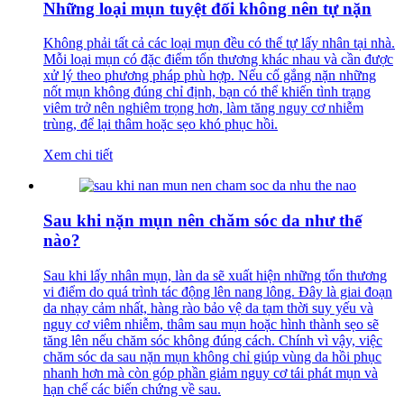
Những loại mụn tuyệt đối không nên tự nặn
Không phải tất cả các loại mụn đều có thể tự lấy nhân tại nhà.
Mỗi loại mụn có đặc điểm tổn thương khác nhau và cần được
xử lý theo phương pháp phù hợp. Nếu cố gắng nặn những
nốt mụn không đúng chỉ định, bạn có thể khiến tình trạng
viêm trở nên nghiêm trọng hơn, làm tăng nguy cơ nhiễm
trùng, để lại thâm hoặc sẹo khó phục hồi.
Xem chi tiết
Sau khi nặn mụn nên chăm sóc da như thế
nào?
Sau khi lấy nhân mụn, làn da sẽ xuất hiện những tổn thương
vi điểm do quá trình tác động lên nang lông. Đây là giai đoạn
da nhạy cảm nhất, hàng rào bảo vệ da tạm thời suy yếu và
nguy cơ viêm nhiễm, thâm sau mụn hoặc hình thành sẹo sẽ
tăng lên nếu chăm sóc không đúng cách. Chính vì vậy, việc
chăm sóc da sau nặn mụn không chỉ giúp vùng da hồi phục
nhanh hơn mà còn góp phần giảm nguy cơ tái phát mụn và
hạn chế các biến chứng về sau.