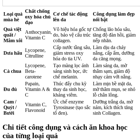
Chất chống
Loại quả
Cơ chế tác động
Công dụng làm đẹp
oxy hóa chủ
mùa hè
lên da
nổi bật
đạo
Quả việt
Vô hiệu hóa gốc tự
Chống lão hóa sâu,
Anthocyanin,
quất /
do, bảo vệ cấu trúc
tăng độ đàn hồi, giảm
Vitamin C
Mâm xôi
collagen.
nếp nhăn.
Cấp nước tầng sâu,
Làm dịu da cháy
Lycopene,
Dưa hấu
giảm stress oxy
nắng, cấp ẩm, dưỡng
Citrulline
hóa do tia UV.
da căng mọng.
Lycopene,
Tạo màng lọc ánh
Làm sáng da, mờ
Cà chua
Beta-
sáng sinh học, ức
thâm sạm, giảm độ
carotene
chế melanin.
nhạy cảm với nắng.
Papain,
Thúc đẩy chu kỳ
Làm mịn bề mặt da,
Đu đủ
Vitamin A &
thay da sinh học,
mờ thâm mụn, se nhỏ
C
kháng viêm.
lỗ chân lông.
Cam /
Ức chế enzyme
Dưỡng trắng da, mờ
Vitamin C,
Quýt /
Tyrosinase (tạo sắc
nám, kích thích tăng
Flavonoid
Bưởi
tố đen).
sinh Collagen.
Chi tiết công dụng và cách ăn khoa học
của từng loại quả