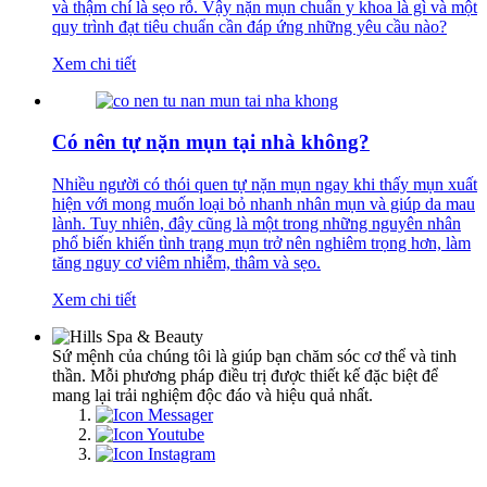
và thậm chí là sẹo rỗ. Vậy nặn mụn chuẩn y khoa là gì và một
quy trình đạt tiêu chuẩn cần đáp ứng những yêu cầu nào?
Xem chi tiết
Có nên tự nặn mụn tại nhà không?
Nhiều người có thói quen tự nặn mụn ngay khi thấy mụn xuất
hiện với mong muốn loại bỏ nhanh nhân mụn và giúp da mau
lành. Tuy nhiên, đây cũng là một trong những nguyên nhân
phổ biến khiến tình trạng mụn trở nên nghiêm trọng hơn, làm
tăng nguy cơ viêm nhiễm, thâm và sẹo.
Xem chi tiết
Sứ mệnh của chúng tôi là giúp bạn chăm sóc cơ thể và tinh
thần. Mỗi phương pháp điều trị được thiết kế đặc biệt để
mang lại trải nghiệm độc đáo và hiệu quả nhất.