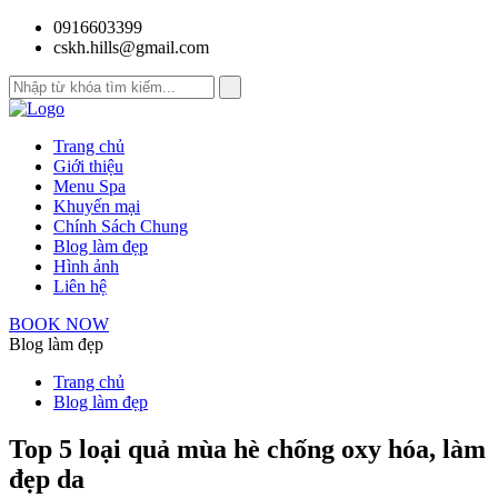
0916603399
cskh.hills@gmail.com
Trang chủ
Giới thiệu
Menu Spa
Khuyến mại
Chính Sách Chung
Blog làm đẹp
Hình ảnh
Liên hệ
BOOK NOW
Blog làm đẹp
Trang chủ
Blog làm đẹp
Top 5 loại quả mùa hè chống oxy hóa, làm
đẹp da