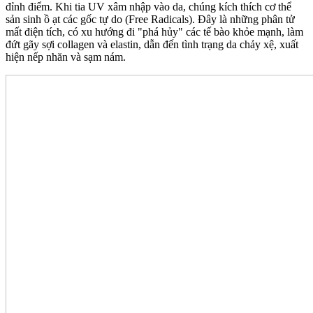
đỉnh điểm. Khi tia UV xâm nhập vào da, chúng kích thích cơ thể
sản sinh ồ ạt các gốc tự do (Free Radicals). Đây là những phân tử
mất điện tích, có xu hướng đi "phá hủy" các tế bào khỏe mạnh, làm
đứt gãy sợi collagen và elastin, dẫn đến tình trạng da chảy xệ, xuất
hiện nếp nhăn và sạm nám.