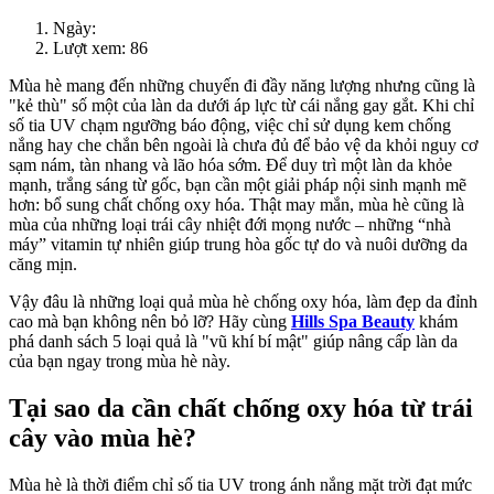
Ngày:
Lượt xem: 86
Mùa hè mang đến những chuyến đi đầy năng lượng nhưng cũng là
"kẻ thù" số một của làn da dưới áp lực từ cái nắng gay gắt. Khi chỉ
số tia UV chạm ngưỡng báo động, việc chỉ sử dụng kem chống
nắng hay che chắn bên ngoài là chưa đủ để bảo vệ da khỏi nguy cơ
sạm nám, tàn nhang và lão hóa sớm. Để duy trì một làn da khỏe
mạnh, trắng sáng từ gốc, bạn cần một giải pháp nội sinh mạnh mẽ
hơn: bổ sung chất chống oxy hóa. Thật may mắn, mùa hè cũng là
mùa của những loại trái cây nhiệt đới mọng nước – những “nhà
máy” vitamin tự nhiên giúp trung hòa gốc tự do và nuôi dưỡng da
căng mịn.
Vậy đâu là những loại quả mùa hè chống oxy hóa, làm đẹp da đỉnh
cao mà bạn không nên bỏ lỡ? Hãy cùng
Hills Spa Beauty
khám
phá danh sách 5 loại quả là "vũ khí bí mật" giúp nâng cấp làn da
của bạn ngay trong mùa hè này.
Tại sao da cần chất chống oxy hóa từ trái
cây vào mùa hè?
Mùa hè là thời điểm chỉ số tia UV trong ánh nắng mặt trời đạt mức