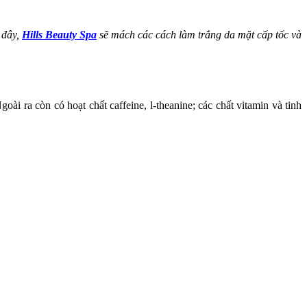
 đây,
Hills Beauty Spa
sẽ mách các cách làm trắng da mặt cấp tốc và
i ra còn có hoạt chất caffeine, l-theanine; các chất vitamin và tinh