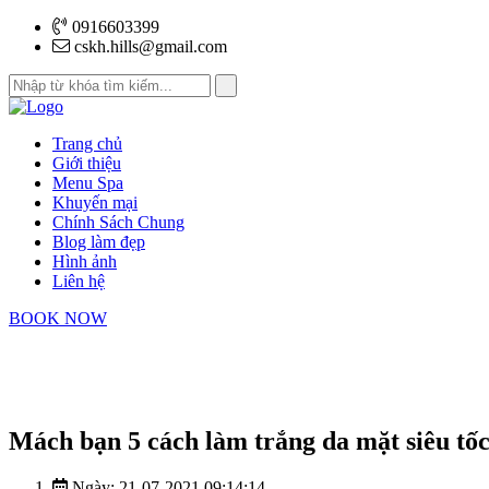
0916603399
cskh.hills@gmail.com
Trang chủ
Giới thiệu
Menu Spa
Khuyến mại
Chính Sách Chung
Blog làm đẹp
Hình ảnh
Liên hệ
BOOK NOW
Trang chủ
Blog làm đẹp
Mách bạn 5 cách làm trắng da mặt siêu tố
Ngày: 21-07-2021 09:14:14