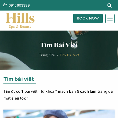
0916603399
BOOK NOW
Tìm Bài Viết
Trang Chủ
Tìm Bài Viết
Tìm bài viết
Tìm được
1
bài viết , từ khóa
" mach ban 5 cach lam trang da
mat sieu toc "