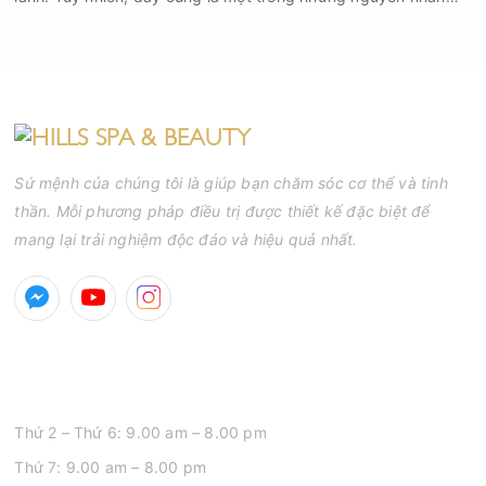
phổ biến khiến tình trạng mụn trở nên nghiêm trọng hơn, làm
tăng nguy cơ viêm nhiễm, thâm và sẹo.
Sứ mệnh của chúng tôi là giúp bạn chăm sóc cơ thể và tinh
thần. Mỗi phương pháp điều trị được thiết kế đặc biệt để
mang lại trải nghiệm độc đáo và hiệu quả nhất.
GIỜ MỞ CỬA
Thứ 2 – Thứ 6: 9.00 am – 8.00 pm
Thứ 7: 9.00 am – 8.00 pm