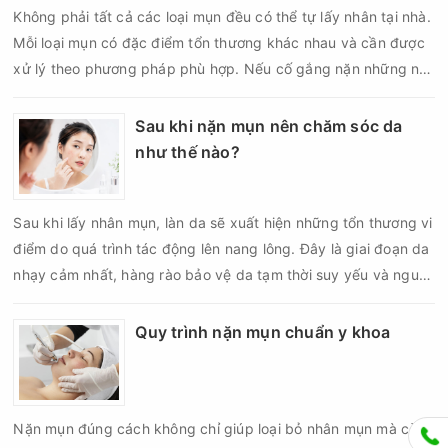
Không phải tất cả các loại mụn đều có thể tự lấy nhân tại nhà.
Mỗi loại mụn có đặc điểm tổn thương khác nhau và cần được
xử lý theo phương pháp phù hợp. Nếu cố gắng nặn những nốt
mụn không đúng chỉ định, bạn có thể khiến tình trạng viêm trở
nên nghiêm trọng hơn, làm tăng nguy cơ nhiễm trùng, để lại
Sau khi nặn mụn nên chăm sóc da
thâm hoặc sẹo khó phục hồi.
như thế nào?
Sau khi lấy nhân mụn, làn da sẽ xuất hiện những tổn thương vi
điểm do quá trình tác động lên nang lông. Đây là giai đoạn da
nhạy cảm nhất, hàng rào bảo vệ da tạm thời suy yếu và nguy
cơ viêm nhiễm, thâm sau mụn hoặc hình thành sẹo sẽ tăng lên
nếu chăm sóc không đúng cách. Chính vì vậy, việc chăm sóc
Quy trình nặn mụn chuẩn y khoa
da sau nặn mụn không chỉ giúp vùng da hồi phục nhanh hơn
mà còn góp phần giảm nguy cơ tái phát mụn và hạn chế các
biến chứng về sau.
Nặn mụn đúng cách không chỉ giúp loại bỏ nhân mụn mà còn