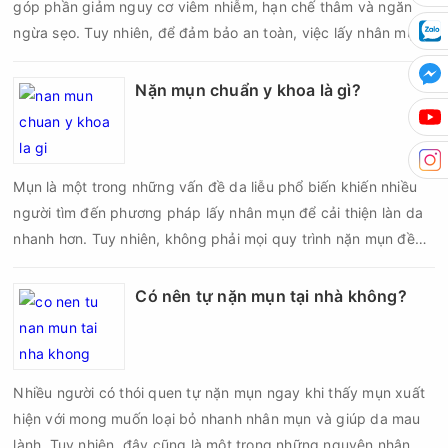
góp phần giảm nguy cơ viêm nhiễm, hạn chế thâm và ngăn
ngừa sẹo. Tuy nhiên, để đảm bảo an toàn, việc lấy nhân mụn
cần được thực hiện theo đúng quy trình chuẩn y khoa với đầy
đủ các bước vô khuẩn và chăm sóc sau điều trị.
Nặn mụn chuẩn y khoa là gì?
Mụn là một trong những vấn đề da liễu phổ biến khiến nhiều
người tìm đến phương pháp lấy nhân mụn để cải thiện làn da
nhanh hơn. Tuy nhiên, không phải mọi quy trình nặn mụn đều
an toàn và mang lại hiệu quả như mong muốn. Nếu thực hiện
sai kỹ thuật hoặc lấy nhân mụn không đúng thời điểm, làn da
Có nên tự nặn mụn tại nhà không?
có thể đối mặt với nguy cơ viêm nhiễm, thâm sau mụn và thậm
chí là sẹo rỗ. Vậy nặn mụn chuẩn y khoa là gì và một quy trình
đạt tiêu chuẩn cần đáp ứng những yêu cầu nào?
Nhiều người có thói quen tự nặn mụn ngay khi thấy mụn xuất
hiện với mong muốn loại bỏ nhanh nhân mụn và giúp da mau
lành. Tuy nhiên, đây cũng là một trong những nguyên nhân