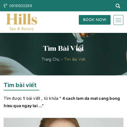
0916603399
BOOK NOW
Tìm Bài Viết
Trang Chủ
Tìm Bài Viết
Tìm bài viết
Tìm được
1
bài viết , từ khóa
" 4 cach lam da mat cang bong
hieu qua ngay tai ..."