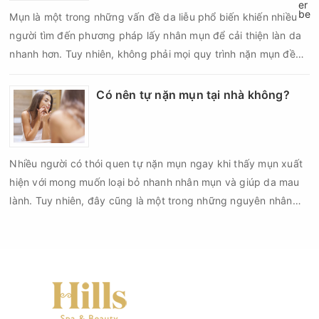
Mụn là một trong những vấn đề da liễu phổ biến khiến nhiều
người tìm đến phương pháp lấy nhân mụn để cải thiện làn da
nhanh hơn. Tuy nhiên, không phải mọi quy trình nặn mụn đều
an toàn và mang lại hiệu quả như mong muốn. Nếu thực hiện
sai kỹ thuật hoặc lấy nhân mụn không đúng thời điểm, làn da
Có nên tự nặn mụn tại nhà không?
có thể đối mặt với nguy cơ viêm nhiễm, thâm sau mụn và thậm
chí là sẹo rỗ. Vậy nặn mụn chuẩn y khoa là gì và một quy trình
đạt tiêu chuẩn cần đáp ứng những yêu cầu nào?
Nhiều người có thói quen tự nặn mụn ngay khi thấy mụn xuất
hiện với mong muốn loại bỏ nhanh nhân mụn và giúp da mau
lành. Tuy nhiên, đây cũng là một trong những nguyên nhân
phổ biến khiến tình trạng mụn trở nên nghiêm trọng hơn, làm
tăng nguy cơ viêm nhiễm, thâm và sẹo.