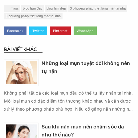
Tags
blog làm đẹp
blog lam dep
3 phương pháp triệt lông mặt tại nhà
3 phuong phap triet long mat tai nha
Facebook
Twitter
Pinterest
WhatsApp
BÀI VIẾT KHÁC
Những loại mụn tuyệt đối không nên
tự nặn
Không phải tất cả các loại mụn đều có thể tự lấy nhân tại nhà.
Mỗi loại mụn có đặc điểm tổn thương khác nhau và cần được
xử lý theo phương pháp phù hợp. Nếu cố gắng nặn những nốt
mụn không đúng chỉ định, bạn có thể khiến tình trạng viêm trở
nên nghiêm trọng hơn, làm tăng nguy cơ nhiễm trùng, để lại
Sau khi nặn mụn nên chăm sóc da
thâm hoặc sẹo khó phục hồi.
như thế nào?