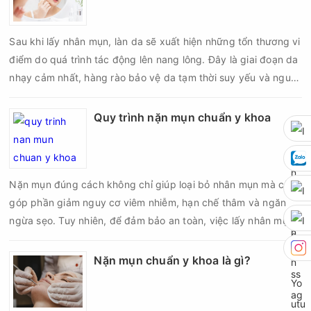
Sau khi lấy nhân mụn, làn da sẽ xuất hiện những tổn thương vi
điểm do quá trình tác động lên nang lông. Đây là giai đoạn da
nhạy cảm nhất, hàng rào bảo vệ da tạm thời suy yếu và nguy
cơ viêm nhiễm, thâm sau mụn hoặc hình thành sẹo sẽ tăng lên
nếu chăm sóc không đúng cách. Chính vì vậy, việc chăm sóc
Quy trình nặn mụn chuẩn y khoa
da sau nặn mụn không chỉ giúp vùng da hồi phục nhanh hơn
mà còn góp phần giảm nguy cơ tái phát mụn và hạn chế các
biến chứng về sau.
Nặn mụn đúng cách không chỉ giúp loại bỏ nhân mụn mà còn
góp phần giảm nguy cơ viêm nhiễm, hạn chế thâm và ngăn
ngừa sẹo. Tuy nhiên, để đảm bảo an toàn, việc lấy nhân mụn
cần được thực hiện theo đúng quy trình chuẩn y khoa với đầy
đủ các bước vô khuẩn và chăm sóc sau điều trị.
Nặn mụn chuẩn y khoa là gì?