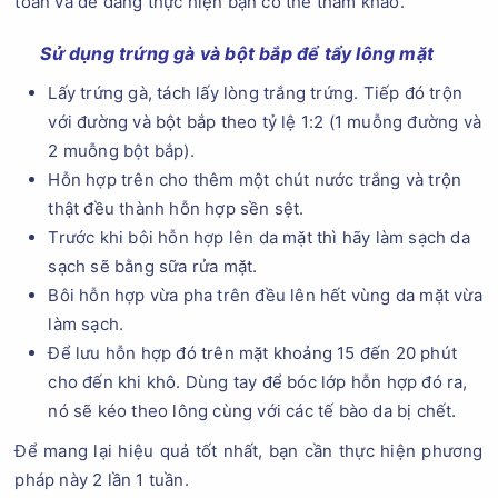
toàn và dễ dàng thực hiện bạn có thể tham khảo.
Sử dụng trứng gà và bột bắp để tẩy lông mặt
Lấy trứng gà, tách lấy lòng trắng trứng. Tiếp đó trộn
với đường và bột bắp theo tỷ lệ 1:2 (1 muỗng đường và
2 muỗng bột bắp).
Hỗn hợp trên cho thêm một chút nước trắng và trộn
thật đều thành hỗn hợp sền sệt.
Trước khi bôi hỗn hợp lên da mặt thì hãy làm sạch da
sạch sẽ bằng sữa rửa mặt.
Bôi hỗn hợp vừa pha trên đều lên hết vùng da mặt vừa
làm sạch.
Để lưu hỗn hợp đó trên mặt khoảng 15 đến 20 phút
cho đến khi khô. Dùng tay để bóc lớp hỗn hợp đó ra,
nó sẽ kéo theo lông cùng với các tế bào da bị chết.
Để mang lại hiệu quả tốt nhất, bạn cần thực hiện phương
pháp này 2 lần 1 tuần.