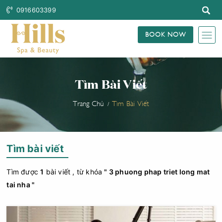
0916603399
BOOK NOW
Tìm Bài Viết
Trang Chủ
Tìm Bài Viết
Tìm bài viết
Tìm được
1
bài viết , từ khóa
" 3 phuong phap triet long mat
tai nha "