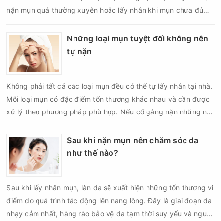
nặn mụn quá thường xuyên hoặc lấy nhân khi mụn chưa đủ
điều kiện có thể khiến da tổn thương, tăng viêm và dễ để lại
thâm sẹo. Vì vậy, bao lâu nên nặn mụn một lần là vấn đề được
Những loại mụn tuyệt đối không nên
nhiều người quan tâm khi xây dựng routine chăm sóc da. Tần
tự nặn
suất lấy nhân mụn không nên áp dụng giống nhau cho mọi
người mà cần dựa trên loại da, tình trạng mụn và khả năng
Không phải tất cả các loại mụn đều có thể tự lấy nhân tại nhà.
phục hồi của da.
Mỗi loại mụn có đặc điểm tổn thương khác nhau và cần được
xử lý theo phương pháp phù hợp. Nếu cố gắng nặn những nốt
mụn không đúng chỉ định, bạn có thể khiến tình trạng viêm trở
nên nghiêm trọng hơn, làm tăng nguy cơ nhiễm trùng, để lại
Sau khi nặn mụn nên chăm sóc da
thâm hoặc sẹo khó phục hồi.
như thế nào?
Sau khi lấy nhân mụn, làn da sẽ xuất hiện những tổn thương vi
điểm do quá trình tác động lên nang lông. Đây là giai đoạn da
nhạy cảm nhất, hàng rào bảo vệ da tạm thời suy yếu và nguy