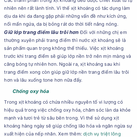
Các thành phần trong xịt khoáng đều được chiết xuất từ tự
nhiên nên rất lành tính. Vì thế xịt khoáng có tác dụng làm
dịu da khi da đang gặp phải những vấn đề như kích ứng,
nổi mẩn ngứa, da bị bỏng rát do thời tiết nắng nóng.
Giữ lớp trang điểm lâu trôi hơn
Đối với những chị em
thường xuyên phải trang điểm thì nước xịt khoáng sẽ là
sản phẩm quan trọng không thể thiếu. Việc xịt khoáng
trước khi trang điểm sẽ giúp lớp nền trở nên mịn màng và
căng bóng tự nhiên hơn. Ngoài ra, xịt khoáng sau khi
trang điểm xong còn giúp giữ lớp nền trang điểm lâu trôi
hơn và lâu xuống tone hơn nữa đấy.
Chống oxy hóa
Trong xịt khoáng có chứa nhiều nguyên tố vi lượng có
hiệu quả trong việc chống oxy hóa, chăm sóc làn da khỏe
mạnh và tươi trẻ từ sâu bên trong. Vì thế sử dụng xịt
khoáng hàng ngày sẽ giúp chống lão hóa và ngăn ngừa sự
xuất hiện của nếp nhăn. Xem thêm:
dịch vụ triệt lông