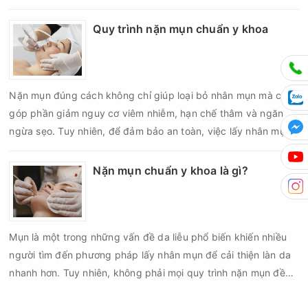
cơ viêm nhiễm, thâm sau mụn hoặc hình thành sẹo sẽ tăng lên
nếu chăm sóc không đúng cách. Chính vì vậy, việc chăm sóc
Quy trình nặn mụn chuẩn y khoa
da sau nặn mụn không chỉ giúp vùng da hồi phục nhanh hơn
mà còn góp phần giảm nguy cơ tái phát mụn và hạn chế các
biến chứng về sau.
Nặn mụn đúng cách không chỉ giúp loại bỏ nhân mụn mà còn
góp phần giảm nguy cơ viêm nhiễm, hạn chế thâm và ngăn
ngừa sẹo. Tuy nhiên, để đảm bảo an toàn, việc lấy nhân mụn
cần được thực hiện theo đúng quy trình chuẩn y khoa với đầy
đủ các bước vô khuẩn và chăm sóc sau điều trị.
Nặn mụn chuẩn y khoa là gì?
Mụn là một trong những vấn đề da liễu phổ biến khiến nhiều
người tìm đến phương pháp lấy nhân mụn để cải thiện làn da
nhanh hơn. Tuy nhiên, không phải mọi quy trình nặn mụn đều
an toàn và mang lại hiệu quả như mong muốn. Nếu thực hiện