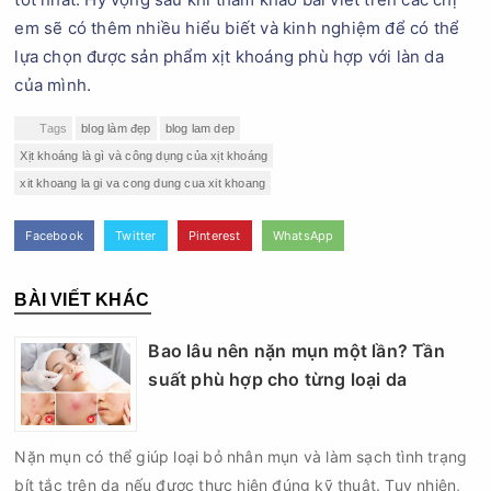
em sẽ có thêm nhiều hiểu biết và kinh nghiệm để có thể
lựa chọn được sản phẩm xịt khoáng phù hợp với làn da
của mình.
Tags
blog làm đẹp
blog lam dep
Xịt khoáng là gì và công dụng của xịt khoáng
xit khoang la gi va cong dung cua xit khoang
Facebook
Twitter
Pinterest
WhatsApp
BÀI VIẾT KHÁC
Bao lâu nên nặn mụn một lần? Tần
suất phù hợp cho từng loại da
Nặn mụn có thể giúp loại bỏ nhân mụn và làm sạch tình trạng
bít tắc trên da nếu được thực hiện đúng kỹ thuật. Tuy nhiên,