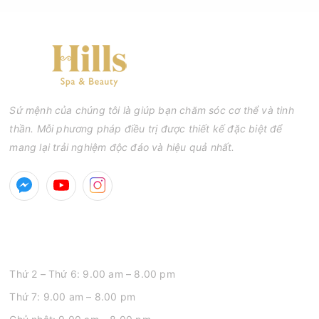
sai kỹ thuật hoặc lấy nhân mụn không đúng thời điểm, làn da
có thể đối mặt với nguy cơ viêm nhiễm, thâm sau mụn và thậm
chí là sẹo rỗ. Vậy nặn mụn chuẩn y khoa là gì và một quy trình
đạt tiêu chuẩn cần đáp ứng những yêu cầu nào?
Sứ mệnh của chúng tôi là giúp bạn chăm sóc cơ thể và tinh
thần. Mỗi phương pháp điều trị được thiết kế đặc biệt để
mang lại trải nghiệm độc đáo và hiệu quả nhất.
GIỜ MỞ CỬA
Thứ 2 – Thứ 6: 9.00 am – 8.00 pm
Thứ 7: 9.00 am – 8.00 pm