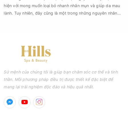
hiện với mong muốn loại bỏ nhanh nhân mụn và giúp da mau
lành. Tuy nhiên, đây cũng là một trong những nguyên nhân
phổ biến khiến tình trạng mụn trở nên nghiêm trọng hơn, làm
tăng nguy cơ viêm nhiễm, thâm và sẹo.
Sứ mệnh của chúng tôi là giúp bạn chăm sóc cơ thể và tinh
thần. Mỗi phương pháp điều trị được thiết kế đặc biệt để
mang lại trải nghiệm độc đáo và hiệu quả nhất.
GIỜ MỞ CỬA