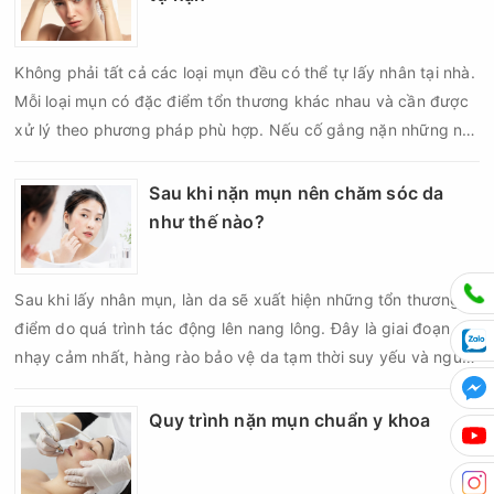
Không phải tất cả các loại mụn đều có thể tự lấy nhân tại nhà.
Mỗi loại mụn có đặc điểm tổn thương khác nhau và cần được
xử lý theo phương pháp phù hợp. Nếu cố gắng nặn những nốt
mụn không đúng chỉ định, bạn có thể khiến tình trạng viêm trở
nên nghiêm trọng hơn, làm tăng nguy cơ nhiễm trùng, để lại
Sau khi nặn mụn nên chăm sóc da
thâm hoặc sẹo khó phục hồi.
như thế nào?
Sau khi lấy nhân mụn, làn da sẽ xuất hiện những tổn thương vi
điểm do quá trình tác động lên nang lông. Đây là giai đoạn da
nhạy cảm nhất, hàng rào bảo vệ da tạm thời suy yếu và nguy
cơ viêm nhiễm, thâm sau mụn hoặc hình thành sẹo sẽ tăng lên
nếu chăm sóc không đúng cách. Chính vì vậy, việc chăm sóc
Quy trình nặn mụn chuẩn y khoa
da sau nặn mụn không chỉ giúp vùng da hồi phục nhanh hơn
mà còn góp phần giảm nguy cơ tái phát mụn và hạn chế các