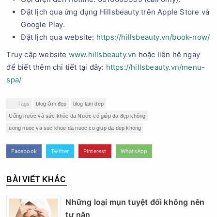
Đặt lịch qua ứng dụng Hillsbeauty trên Apple Store và
Google Play.
Đặt lịch qua website:
https://hillsbeauty.vn/book-now/
Truy cập website
www.hillsbeauty.vn
hoặc liên hệ ngay
để biết thêm chi tiết tại đây:
https://hillsbeauty.vn/menu-
spa/
Tags
blog làm đẹp
blog lam dep
Uống nước và sức khỏe da Nước có giúp da đẹp không
uong nuoc va suc khoe da nuoc co giup da dep khong
Facebook
Twitter
Pinterest
WhatsApp
BÀI VIẾT KHÁC
Những loại mụn tuyệt đối không nên
tự nặn