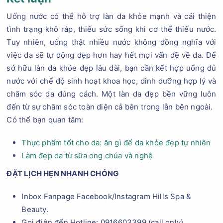
Uống nước có thể hỗ trợ làn da khỏe mạnh và cải thiện
tình trạng khô ráp, thiếu sức sống khi cơ thể thiếu nước.
Tuy nhiên, uống thật nhiều nước không đồng nghĩa với
việc da sẽ tự động đẹp hơn hay hết mọi vấn đề về da. Để
sở hữu làn da khỏe đẹp lâu dài, bạn cần kết hợp uống đủ
nước với chế độ sinh hoạt khoa học, dinh dưỡng hợp lý và
chăm sóc da đúng cách. Một làn da đẹp bền vững luôn
đến từ sự chăm sóc toàn diện cả bên trong lẫn bên ngoài.
Có thể bạn quan tâm:
Thực phẩm tốt cho da: ăn gì để da khỏe đẹp tự nhiên
Làm đẹp da từ sữa ong chúa và nghệ
ĐẶT LỊCH HẸN NHANH CHÓNG
Inbox Fanpage Facebook/Instagram Hills Spa &
Beauty.
Gọi điện đến Hotline: 0916603399 (call only).