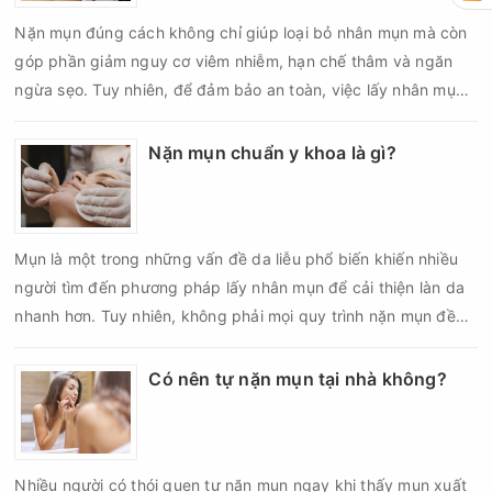
biến chứng về sau.
Nặn mụn đúng cách không chỉ giúp loại bỏ nhân mụn mà còn
góp phần giảm nguy cơ viêm nhiễm, hạn chế thâm và ngăn
ngừa sẹo. Tuy nhiên, để đảm bảo an toàn, việc lấy nhân mụn
cần được thực hiện theo đúng quy trình chuẩn y khoa với đầy
đủ các bước vô khuẩn và chăm sóc sau điều trị.
Nặn mụn chuẩn y khoa là gì?
Mụn là một trong những vấn đề da liễu phổ biến khiến nhiều
người tìm đến phương pháp lấy nhân mụn để cải thiện làn da
nhanh hơn. Tuy nhiên, không phải mọi quy trình nặn mụn đều
an toàn và mang lại hiệu quả như mong muốn. Nếu thực hiện
sai kỹ thuật hoặc lấy nhân mụn không đúng thời điểm, làn da
Có nên tự nặn mụn tại nhà không?
có thể đối mặt với nguy cơ viêm nhiễm, thâm sau mụn và thậm
chí là sẹo rỗ. Vậy nặn mụn chuẩn y khoa là gì và một quy trình
đạt tiêu chuẩn cần đáp ứng những yêu cầu nào?
Nhiều người có thói quen tự nặn mụn ngay khi thấy mụn xuất