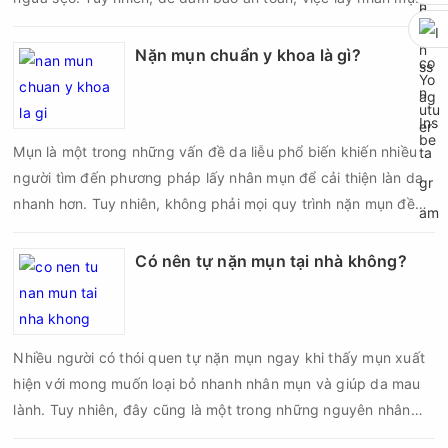
cần được thực hiện theo đúng quy trình chuẩn y khoa với đầy
đủ các bước vô khuẩn và chăm sóc sau điều trị.
Nặn mụn chuẩn y khoa là gì?
Mụn là một trong những vấn đề da liễu phổ biến khiến nhiều
người tìm đến phương pháp lấy nhân mụn để cải thiện làn da
nhanh hơn. Tuy nhiên, không phải mọi quy trình nặn mụn đều
an toàn và mang lại hiệu quả như mong muốn. Nếu thực hiện
sai kỹ thuật hoặc lấy nhân mụn không đúng thời điểm, làn da
Có nên tự nặn mụn tại nhà không?
có thể đối mặt với nguy cơ viêm nhiễm, thâm sau mụn và thậm
chí là sẹo rỗ. Vậy nặn mụn chuẩn y khoa là gì và một quy trình
đạt tiêu chuẩn cần đáp ứng những yêu cầu nào?
Nhiều người có thói quen tự nặn mụn ngay khi thấy mụn xuất
hiện với mong muốn loại bỏ nhanh nhân mụn và giúp da mau
lành. Tuy nhiên, đây cũng là một trong những nguyên nhân
phổ biến khiến tình trạng mụn trở nên nghiêm trọng hơn, làm