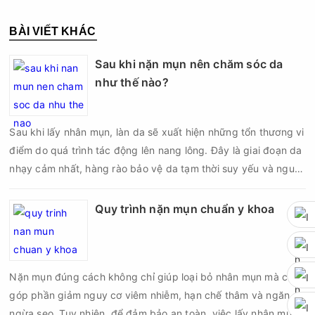
BÀI VIẾT KHÁC
Sau khi nặn mụn nên chăm sóc da
như thế nào?
Sau khi lấy nhân mụn, làn da sẽ xuất hiện những tổn thương vi
điểm do quá trình tác động lên nang lông. Đây là giai đoạn da
nhạy cảm nhất, hàng rào bảo vệ da tạm thời suy yếu và nguy
cơ viêm nhiễm, thâm sau mụn hoặc hình thành sẹo sẽ tăng lên
nếu chăm sóc không đúng cách. Chính vì vậy, việc chăm sóc
Quy trình nặn mụn chuẩn y khoa
da sau nặn mụn không chỉ giúp vùng da hồi phục nhanh hơn
mà còn góp phần giảm nguy cơ tái phát mụn và hạn chế các
biến chứng về sau.
Nặn mụn đúng cách không chỉ giúp loại bỏ nhân mụn mà còn
góp phần giảm nguy cơ viêm nhiễm, hạn chế thâm và ngăn
ngừa sẹo. Tuy nhiên, để đảm bảo an toàn, việc lấy nhân mụn