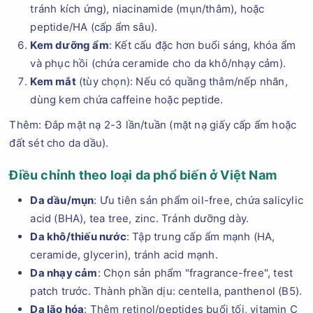
tránh kích ứng), niacinamide (mụn/thâm), hoặc
peptide/HA (cấp ẩm sâu).
Kem dưỡng ẩm
: Kết cấu đặc hơn buổi sáng, khóa ẩm
và phục hồi (chứa ceramide cho da khô/nhạy cảm).
Kem mắt
(tùy chọn): Nếu có quầng thâm/nếp nhăn,
dùng kem chứa caffeine hoặc peptide.
Thêm: Đắp mặt nạ 2-3 lần/tuần (mặt nạ giấy cấp ẩm hoặc
đất sét cho da dầu).
Điều chỉnh theo loại da phổ biến ở Việt Nam
Da dầu/mụn
: Ưu tiên sản phẩm oil-free, chứa salicylic
acid (BHA), tea tree, zinc. Tránh dưỡng dày.
Da khô/thiếu nước
: Tập trung cấp ẩm mạnh (HA,
ceramide, glycerin), tránh acid mạnh.
Da nhạy cảm
: Chọn sản phẩm "fragrance-free", test
patch trước. Thành phần dịu: centella, panthenol (B5).
Da lão hóa
: Thêm retinol/peptides buổi tối, vitamin C