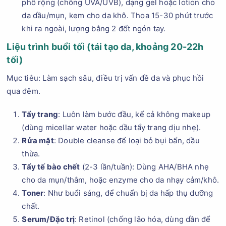
phổ rộng (chống UVA/UVB), dạng gel hoặc lotion cho
da dầu/mụn, kem cho da khô. Thoa 15-30 phút trước
khi ra ngoài, lượng bằng 2 đốt ngón tay.
Liệu trình buổi tối (tái tạo da, khoảng 20-22h
tối)
Mục tiêu: Làm sạch sâu, điều trị vấn đề da và phục hồi
qua đêm.
Tẩy trang
: Luôn làm bước đầu, kể cả không makeup
(dùng micellar water hoặc dầu tẩy trang dịu nhẹ).
Rửa mặt
: Double cleanse để loại bỏ bụi bẩn, dầu
thừa.
Tẩy tế bào chết
(2-3 lần/tuần): Dùng AHA/BHA nhẹ
cho da mụn/thâm, hoặc enzyme cho da nhạy cảm/khô.
Toner
: Như buổi sáng, để chuẩn bị da hấp thụ dưỡng
chất.
Serum/Đặc trị
: Retinol (chống lão hóa, dùng dần để