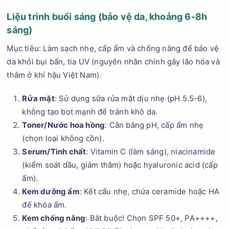
Liệu trình buổi sáng (bảo vệ da, khoảng 6-8h
sáng)
Mục tiêu: Làm sạch nhẹ, cấp ẩm và chống nắng để bảo vệ
da khỏi bụi bẩn, tia UV (nguyên nhân chính gây lão hóa và
thâm ở khí hậu Việt Nam).
Rửa mặt
: Sử dụng sữa rửa mặt dịu nhẹ (pH 5.5-6),
không tạo bọt mạnh để tránh khô da.
Toner/Nước hoa hồng
: Cân bằng pH, cấp ẩm nhẹ
(chọn loại không cồn).
Serum/Tinh chất
: Vitamin C (làm sáng), niacinamide
(kiểm soát dầu, giảm thâm) hoặc hyaluronic acid (cấp
ẩm).
Kem dưỡng ẩm
: Kết cấu nhẹ, chứa ceramide hoặc HA
để khóa ẩm.
Kem chống nắng
: Bắt buộc! Chọn SPF 50+, PA++++,