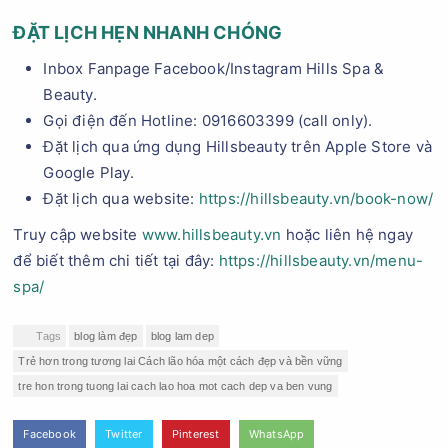
ĐẶT LỊCH HẸN NHANH CHÓNG
Inbox Fanpage Facebook/Instagram Hills Spa &
Beauty.
Gọi điện đến Hotline: 0916603399 (call only).
Đặt lịch qua ứng dụng Hillsbeauty trên Apple Store và
Google Play.
Đặt lịch qua website:
https://hillsbeauty.vn/book-now/
Truy cập website
www.hillsbeauty.vn
hoặc liên hệ ngay
để biết thêm chi tiết tại đây:
https://hillsbeauty.vn/menu-
spa/
Tags
blog làm đẹp
blog lam dep
Trẻ hơn trong tương lai Cách lão hóa một cách đẹp và bền vững
tre hon trong tuong lai cach lao hoa mot cach dep va ben vung
Facebook
Twitter
Pinterest
WhatsApp