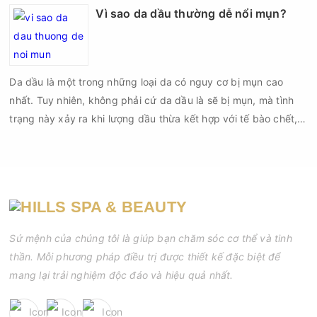
tăng nguy cơ viêm nhiễm, thâm và sẹo.
Vì sao da dầu thường dễ nổi mụn?
Da dầu là một trong những loại da có nguy cơ bị mụn cao
nhất. Tuy nhiên, không phải cứ da dầu là sẽ bị mụn, mà tình
trạng này xảy ra khi lượng dầu thừa kết hợp với tế bào chết,
bụi bẩn và vi khuẩn gây bít tắc lỗ chân lông. Nếu không được
chăm sóc đúng cách, các nốt mụn đầu đen, mụn đầu trắng,
mụn viêm hay mụn mủ sẽ xuất hiện ngày càng nhiều.
Sứ mệnh của chúng tôi là giúp bạn chăm sóc cơ thể và tinh
thần. Mỗi phương pháp điều trị được thiết kế đặc biệt để
mang lại trải nghiệm độc đáo và hiệu quả nhất.