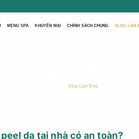
U
MENU SPA
KHUYẾN MẠI
CHÍNH SÁCH CHUNG
BLOG LÀM 
Blog Làm Đẹp
Trang Chủ
Blog Làm Đẹp
 peel da tại nhà có an toàn?