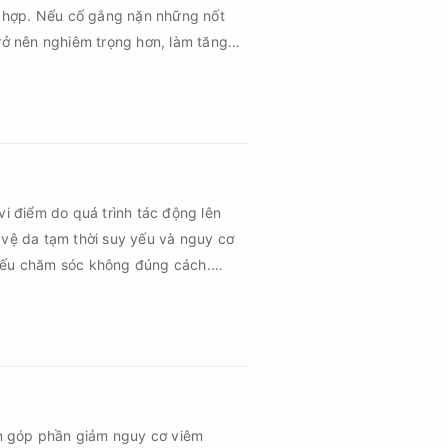
 hợp. Nếu cố gắng nặn những nốt
rở nên nghiêm trọng hơn, làm tăng
vi điểm do quá trình tác động lên
 vệ da tạm thời suy yếu và nguy cơ
 nếu chăm sóc không đúng cách.
 vùng da hồi phục nhanh hơn mà còn
hứng về sau.
n góp phần giảm nguy cơ viêm