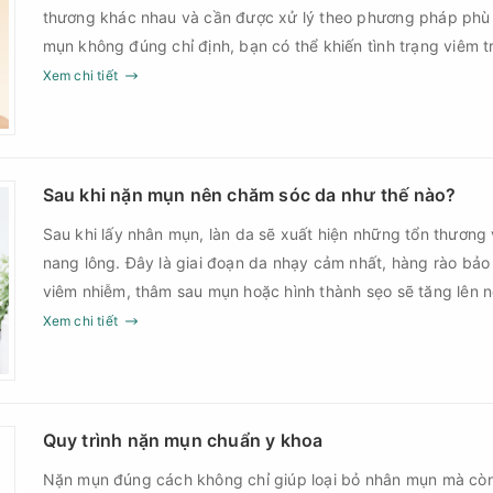
thương khác nhau và cần được xử lý theo phương pháp phù
mụn không đúng chỉ định, bạn có thể khiến tình trạng viêm t
nguy cơ nhiễm trùng, để lại thâm hoặc sẹo khó phục hồi.
Xem chi tiết
Sau khi nặn mụn nên chăm sóc da như thế nào?
Sau khi lấy nhân mụn, làn da sẽ xuất hiện những tổn thương 
nang lông. Đây là giai đoạn da nhạy cảm nhất, hàng rào bảo
viêm nhiễm, thâm sau mụn hoặc hình thành sẹo sẽ tăng lên
Chính vì vậy, việc chăm sóc da sau nặn mụn không chỉ giúp
Xem chi tiết
góp phần giảm nguy cơ tái phát mụn và hạn chế các biến c
Quy trình nặn mụn chuẩn y khoa
Nặn mụn đúng cách không chỉ giúp loại bỏ nhân mụn mà cò