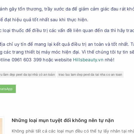
ránh gây tổn thương, trầy xước da để giảm cảm giác đau rát khó
 đạt hiệu quả tốt nhất sau khi thực hiện.
oại thuốc để điều trị các vấn đề liên quan đến da thì hãy trao 
a chỉ uy tín để mang lại kết quả điều trị an toàn và tốt nhất. T
các trang thiết bị máy móc hiện đại. Vì thế chúng tôi tự tin 
hotline 0961 603 399 hoặc website
Hillsbeauty.vn
nhé!
ưu làm đẹp peel da tại nhà có an toàn
trao luu lam dep peel da tai nha co an toan
hatsApp
Những loại mụn tuyệt đối không nên tự nặn
Không phải tất cả các loại mụn đều có thể tự lấy nhân tại nh