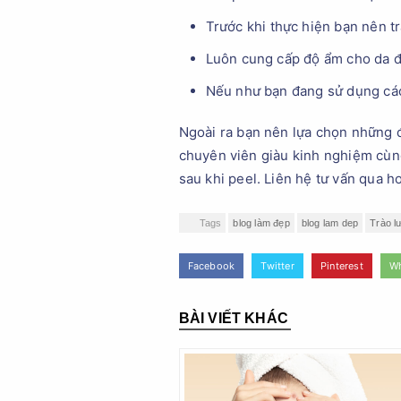
Trước khi thực hiện bạn nên t
Luôn cung cấp độ ẩm cho da để
Nếu như bạn đang sử dụng các l
Ngoài ra bạn nên lựa chọn những đị
chuyên viên giàu kinh nghiệm cùng 
sau khi peel. Liên hệ tư vấn qua 
Tags
blog làm đẹp
blog lam dep
Trào l
Facebook
Twitter
Pinterest
W
BÀI VIẾT KHÁC