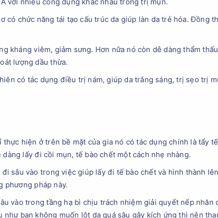
n A với nhiều công dụng khác nhau trong trị mụn.
cơ có chức năng tái tạo cấu trúc da giúp làn da trẻ hóa. Đồng t
ăng kháng viêm, giảm sưng. Hơn nữa nó còn dễ dàng thẩm thấu
soát lượng dầu thừa.
ên có tác dụng điều trị nám, giúp da trắng sáng, trị sẹo trị m
 thực hiện ở trên bề mặt của gia nó có tác dụng chính là tẩy 
 dàng lấy đi cồi mụn, tế bào chết một cách nhẹ nhàng.
 đi sâu vào trong việc giúp lấy đi tế bào chết và hình thành 
ng phương pháp này.
sâu vào trong tầng hạ bì chịu trách nhiệm giải quyết nếp nhăn
ếu như bạn không muốn lột da quá sâu gây kích ứng thì nên tha