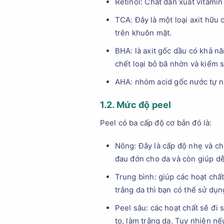
Retinol: Chất dẫn xuất vitami
TCA: Đây là một loại axit hữu 
trên khuôn mặt.
BHA: là axit gốc dầu có khả n
chết loại bỏ bã nhờn và kiểm 
AHA: nhóm acid gốc nước tự nhi
1.2. Mức độ peel
Peel có ba cấp độ cơ bản đó là:
Nông: Đây là cấp độ nhẹ và chỉ
đau đớn cho da và còn giúp dễ
Trung bình: giúp các hoạt chất
trắng da thì bạn có thể sử dụ
Peel sâu: các hoạt chất sẽ đi 
to, làm trắng da. Tuy nhiên n