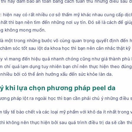
thì hãy đảm bảo an toàn bằng cách tuân thủ những điều sau đ
y: hiện nay có rất nhiều cơ sở thẩm mỹ khác nhau cung cấp dị
nhất thì bạn nên tìm đến những nơi uy tín. Đó sẽ là cách để giú
ứng không mong muốn.
à một trong những bước vô cùng quan trọng quyết định đến hiệ
hăm sóc tốt sau lột da khoa học thì bạn nên cân nhắc thật kỹ 
ay vì mang đến hiệu quả nhanh chóng cũng như giá thành ph
ậm chí quá lạm dụng tuy nhiên bạn chỉ nên thực hiện theo đúng
 nhiều bởi có thể ảnh hưởng xấu đến sức khỏe làn da.
 ý khi lựa chọn phương pháp peel da
ương pháp lột ra ngoài học thì bạn cần phải chú ý những điều 
ẩy tế bào chết và các loại mỹ phẩm với khô da ít nhất trong 
thì không nên thực hiện bởi sau quá trình điều trị da sẽ cần t