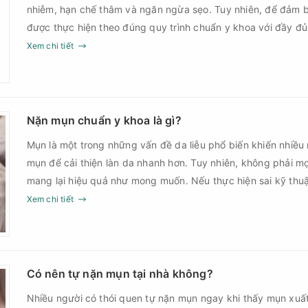
nhiễm, hạn chế thâm và ngăn ngừa sẹo. Tuy nhiên, để đảm b
được thực hiện theo đúng quy trình chuẩn y khoa với đầy đ
sau điều trị.
Xem chi tiết
Nặn mụn chuẩn y khoa là gì?
Mụn là một trong những vấn đề da liễu phổ biến khiến nhiều
mụn để cải thiện làn da nhanh hơn. Tuy nhiên, không phải m
mang lại hiệu quả như mong muốn. Nếu thực hiện sai kỹ th
thời điểm, làn da có thể đối mặt với nguy cơ viêm nhiễm, thâ
Xem chi tiết
nặn mụn chuẩn y khoa là gì và một quy trình đạt tiêu chuẩ
Có nên tự nặn mụn tại nhà không?
Nhiều người có thói quen tự nặn mụn ngay khi thấy mụn xuấ