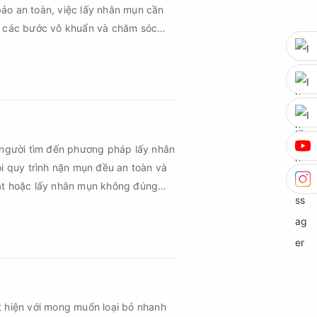
ảo an toàn, việc lấy nhân mụn cần
ủ các bước vô khuẩn và chăm sóc
 người tìm đến phương pháp lấy nhân
ọi quy trình nặn mụn đều an toàn và
uật hoặc lấy nhân mụn không đúng
m sau mụn và thậm chí là sẹo rỗ. Vậy
n cần đáp ứng những yêu cầu nào?
t hiện với mong muốn loại bỏ nhanh