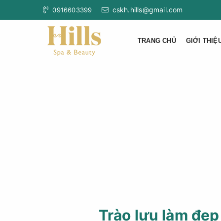
cskh.hills@gmail.com
0916603399
TRANG CHỦ
GIỚI THIỆ
Trào lưu làm đẹp