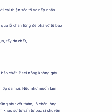
hời cải thiện sắc tố và nếp nhăn
 qua lỗ chân lông để phá vỡ tế bào
ụn, tẩy da chết,…
tế bào chết. Peel nông không gây
lên lớp da mới. Nếu như muốn làm
 cũng như vết thâm, lỗ chân lông
m khảo sự tư vấn từ bác sĩ chuyên