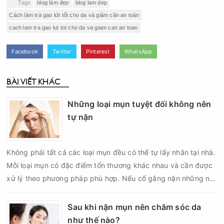
Tags
blog làm đẹp
blog lam dep
Cách làm trà gạo lứt tốt cho da và giảm cân an toàn
cach lam tra gao lut tot cho da va giam can an toan
Facebook
Twitter
Pinterest
WhatsApp
BÀI VIẾT KHÁC
Những loại mụn tuyệt đối không nên
tự nặn
Không phải tất cả các loại mụn đều có thể tự lấy nhân tại nhà.
Mỗi loại mụn có đặc điểm tổn thương khác nhau và cần được
xử lý theo phương pháp phù hợp. Nếu cố gắng nặn những nốt
mụn không đúng chỉ định, bạn có thể khiến tình trạng viêm trở
nên nghiêm trọng hơn, làm tăng nguy cơ nhiễm trùng, để lại
Sau khi nặn mụn nên chăm sóc da
thâm hoặc sẹo khó phục hồi.
như thế nào?