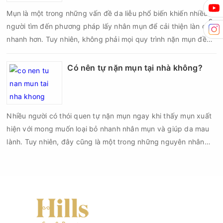
Mụn là một trong những vấn đề da liễu phổ biến khiến nhiều
người tìm đến phương pháp lấy nhân mụn để cải thiện làn da
nhanh hơn. Tuy nhiên, không phải mọi quy trình nặn mụn đều
an toàn và mang lại hiệu quả như mong muốn. Nếu thực hiện
sai kỹ thuật hoặc lấy nhân mụn không đúng thời điểm, làn da
Có nên tự nặn mụn tại nhà không?
có thể đối mặt với nguy cơ viêm nhiễm, thâm sau mụn và thậm
chí là sẹo rỗ. Vậy nặn mụn chuẩn y khoa là gì và một quy trình
đạt tiêu chuẩn cần đáp ứng những yêu cầu nào?
Nhiều người có thói quen tự nặn mụn ngay khi thấy mụn xuất
hiện với mong muốn loại bỏ nhanh nhân mụn và giúp da mau
lành. Tuy nhiên, đây cũng là một trong những nguyên nhân
phổ biến khiến tình trạng mụn trở nên nghiêm trọng hơn, làm
tăng nguy cơ viêm nhiễm, thâm và sẹo.