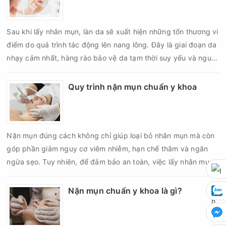
Sau khi lấy nhân mụn, làn da sẽ xuất hiện những tổn thương vi
điểm do quá trình tác động lên nang lông. Đây là giai đoạn da
nhạy cảm nhất, hàng rào bảo vệ da tạm thời suy yếu và nguy
cơ viêm nhiễm, thâm sau mụn hoặc hình thành sẹo sẽ tăng lên
nếu chăm sóc không đúng cách. Chính vì vậy, việc chăm sóc
Quy trình nặn mụn chuẩn y khoa
da sau nặn mụn không chỉ giúp vùng da hồi phục nhanh hơn
mà còn góp phần giảm nguy cơ tái phát mụn và hạn chế các
biến chứng về sau.
Nặn mụn đúng cách không chỉ giúp loại bỏ nhân mụn mà còn
góp phần giảm nguy cơ viêm nhiễm, hạn chế thâm và ngăn
ngừa sẹo. Tuy nhiên, để đảm bảo an toàn, việc lấy nhân mụn
cần được thực hiện theo đúng quy trình chuẩn y khoa với đầy
đủ các bước vô khuẩn và chăm sóc sau điều trị.
Nặn mụn chuẩn y khoa là gì?