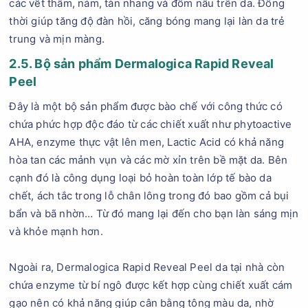
các vết thâm, nám, tàn nhang và đốm nâu trên da. Đồng
thời giúp tăng độ đàn hồi, căng bóng mang lại làn da trẻ
trung và mịn màng.
2.5. Bộ sản phẩm Dermalogica Rapid Reveal
Peel
Đây là một bộ sản phẩm được bào chế với công thức có
chứa phức hợp độc đáo từ các chiết xuất như phytoactive
AHA, enzyme thực vật lên men, Lactic Acid có khả năng
hòa tan các mảnh vụn và các mờ xỉn trên bề mặt da. Bên
cạnh đó là công dụng loại bỏ hoàn toàn lớp tế bào da
chết, ách tắc trong lỗ chân lông trong đó bao gồm cả bụi
bẩn và bã nhờn… Từ đó mang lại đến cho bạn làn sáng mịn
và khỏe mạnh hơn.
Ngoài ra, Dermalogica Rapid Reveal Peel da tại nhà còn
chứa enzyme từ bí ngô được kết hợp cùng chiết xuất cám
gạo nên có khả năng giúp cân bằng tông màu da, nhờ