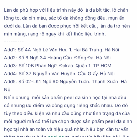
Làn da phù hợp với liệu trình này đó là da bít tắc, lỗ chân
lông to, da xỉn màu, sắc tố da không đồng đều, mụn ẩn
dưới da. Làn da bạn được phục hồi kết cấu, làn da trở nên
mịn màng, rạng rỡ ngay khi kết thúc liệu trình.
---------
Add1: Số 4A Ngõ Lê Văn Hưu 1. Hai Bà Trưng. Hà Nội
Add2: Số 6 Ngõ 34 Hoàng Cầu. Đống Đa. Hà Nội
Add3: Số 10B Phan Ngữ. Đakao. Quận 1. TP HCM
Add4: Số 37 Nguyễn Văn Huyên. Cầu Giấy. Hà Nội
Add5: Số 02-LK1 Ngõ 90 Nguyễn Tuân. Thanh Xuân. Hà
Nội
Nhìn chung, mỗi sản phẩm peel da sinh học tại nhà đều
có những ưu điểm và công dụng riêng khác nhau. Do đó
tùy theo điều kiện và nhu cầu cũng như tình trạng da của
mỗi người mà có thể lựa chọn được sản phẩm peel da sinh
học tại nhà an toàn và hiệu quả nhất. Nếu bạn cần tư vấn