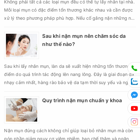
Không phải tất cả các loại mụn đều có thể tự lấy nhân tại nhà.
Mỗi loại mụn có đặc điểm tổn thương khác nhau và cần được
xử lý theo phương pháp phù hợp. Nếu cố gắng nặn những nốt
mụn không đúng chỉ định, bạn có thể khiến tình trạng viêm trở
nên nghiêm trọng hơn, làm tăng nguy cơ nhiễm trùng, để lại
Sau khi nặn mụn nên chăm sóc da
thâm hoặc sẹo khó phục hồi.
như thế nào?
Sau khi lấy nhân mụn, làn da sẽ xuất hiện những tổn thương vi
điểm do quá trình tác động lên nang lông. Đây là giai đoạn da
nhạy cảm nhất, hàng rào bảo vệ da tạm thời suy yếu và nguy
cơ viêm nhiễm, thâm sau mụn hoặc hình thành sẹo sẽ tăng lên
nếu chăm sóc không đúng cách. Chính vì vậy, việc chăm sóc
Quy trình nặn mụn chuẩn y khoa
da sau nặn mụn không chỉ giúp vùng da hồi phục nhanh hơn
mà còn góp phần giảm nguy cơ tái phát mụn và hạn chế các
biến chứng về sau.
Nặn mụn đúng cách không chỉ giúp loại bỏ nhân mụn mà còn
góp phần giảm nguy cơ viêm nhiễm, hạn chế thâm và ngăn