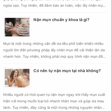
ngừa sẹo. Tuy nhiên, để đảm bảo an toàn, việc lấy nhân mụn
cần được thực hiện theo đúng quy trình chuẩn y khoa với đầy
đủ các bước vô khuẩn và chăm sóc sau điều trị.
Nặn mụn chuẩn y khoa là gì?
Mụn là một trong những vấn đề da liễu phổ biến khiến nhiều
người tìm đến phương pháp lấy nhân mụn để cải thiện làn da
nhanh hơn. Tuy nhiên, không phải mọi quy trình nặn mụn đều
an toàn và mang lại hiệu quả như mong muốn. Nếu thực hiện
sai kỹ thuật hoặc lấy nhân mụn không đúng thời điểm, làn da
Có nên tự nặn mụn tại nhà không?
có thể đối mặt với nguy cơ viêm nhiễm, thâm sau mụn và thậm
chí là sẹo rỗ. Vậy nặn mụn chuẩn y khoa là gì và một quy trình
đạt tiêu chuẩn cần đáp ứng những yêu cầu nào?
Nhiều người có thói quen tự nặn mụn ngay khi thấy mụn xuất
hiện với mong muốn loại bỏ nhanh nhân mụn và giúp da mau
lành. Tuy nhiên, đây cũng là một trong những nguyên nhân