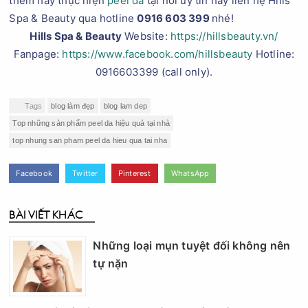
thêm hay thực hiện
peel da
tại nơi uy tín hãy liên hệ Hills
Spa & Beauty qua hotline
0916 603 399
nhé!
Hills Spa & Beauty
Website:
https://hillsbeauty.vn/
Fanpage:
https://www.facebook.com/hillsbeauty
Hotline:
0916603399 (call only).
Tags
blog làm đẹp
blog lam dep
Top những sản phẩm peel da hiệu quả tại nhà
top nhung san pham peel da hieu qua tai nha
Facebook
Twitter
Pinterest
WhatsApp
BÀI VIẾT KHÁC
Những loại mụn tuyệt đối không nên
tự nặn