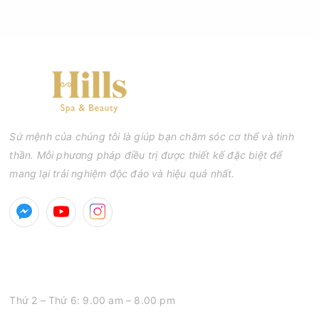
phổ biến khiến tình trạng mụn trở nên nghiêm trọng hơn, làm
tăng nguy cơ viêm nhiễm, thâm và sẹo.
Sứ mệnh của chúng tôi là giúp bạn chăm sóc cơ thể và tinh
thần. Mỗi phương pháp điều trị được thiết kế đặc biệt để
mang lại trải nghiệm độc đáo và hiệu quả nhất.
GIỜ MỞ CỬA
Thứ 2 – Thứ 6: 9.00 am – 8.00 pm