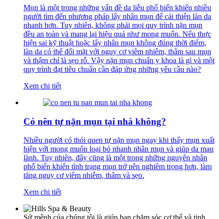
Mụn là một trong những vấn đề da liễu phổ biến khiến nhiều
người tìm đến phương pháp lấy nhân mụn để cải thiện làn da
nhanh hơn. Tuy nhiên, không phải mọi quy trình nặn mụn
đều an toàn và mang lại hiệu quả như mong muốn. Nếu thực
hiện sai kỹ thuật hoặc lấy nhân mụn không đúng thời điểm,
làn da có thể đối mặt với nguy cơ viêm nhiễm, thâm sau mụn
và thậm chí là sẹo rỗ. Vậy nặn mụn chuẩn y khoa là gì và một
quy trình đạt tiêu chuẩn cần đáp ứng những yêu cầu nào?
Xem chi tiết
Có nên tự nặn mụn tại nhà không?
Nhiều người có thói quen tự nặn mụn ngay khi thấy mụn xuất
hiện với mong muốn loại bỏ nhanh nhân mụn và giúp da mau
lành. Tuy nhiên, đây cũng là một trong những nguyên nhân
phổ biến khiến tình trạng mụn trở nên nghiêm trọng hơn, làm
tăng nguy cơ viêm nhiễm, thâm và sẹo.
Xem chi tiết
Sứ mệnh của chúng tôi là giúp bạn chăm sóc cơ thể và tinh