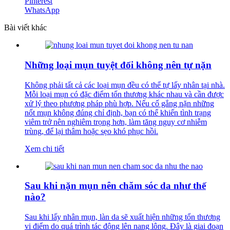
Pinterest
WhatsApp
Bài viết khác
Những loại mụn tuyệt đối không nên tự nặn
Không phải tất cả các loại mụn đều có thể tự lấy nhân tại nhà.
Mỗi loại mụn có đặc điểm tổn thương khác nhau và cần được
xử lý theo phương pháp phù hợp. Nếu cố gắng nặn những
nốt mụn không đúng chỉ định, bạn có thể khiến tình trạng
viêm trở nên nghiêm trọng hơn, làm tăng nguy cơ nhiễm
trùng, để lại thâm hoặc sẹo khó phục hồi.
Xem chi tiết
Sau khi nặn mụn nên chăm sóc da như thế
nào?
Sau khi lấy nhân mụn, làn da sẽ xuất hiện những tổn thương
vi điểm do quá trình tác động lên nang lông. Đây là giai đoạn