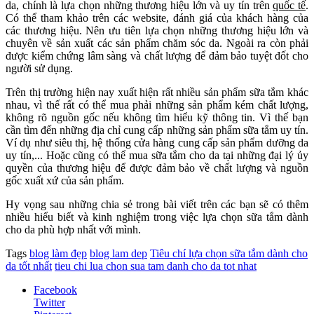
da, chính là lựa chọn những thương hiệu lớn và uy tín trên
quốc tế
.
Có thể tham khảo trên các website, đánh giá của khách hàng của
các thương hiệu. Nên ưu tiên lựa chọn những thương hiệu lớn và
chuyên về sản xuất các sản phẩm chăm sóc da. Ngoài ra còn phải
được kiểm chứng lâm sàng và chất lượng để đảm bảo tuyệt đốt cho
người sử dụng.
Trên thị trường hiện nay xuất hiện rất nhiều sản phẩm sữa tắm khác
nhau, vì thế rất có thể mua phải những sản phẩm kém chất lượng,
không rõ nguồn gốc nếu không tìm hiểu kỹ thông tin. Vì thế bạn
cần tìm đến những địa chỉ cung cấp những sản phẩm sữa tắm uy tín.
Ví dụ như siêu thị, hệ thống cửa hàng cung cấp sản phẩm dưỡng da
uy tín,... Hoặc cũng có thể mua sữa tắm cho da tại những đại lý ủy
quyền của thương hiệu để được đảm bảo về chất lượng và nguồn
gốc xuất xứ của sản phẩm.
Hy vọng sau những chia sẻ trong bài viết trên các bạn sẽ có thêm
nhiều hiểu biết và kinh nghiệm trong việc lựa chọn sữa tắm dành
cho da phù hợp nhất với mình.
Tags
blog làm đẹp
blog lam dep
Tiêu chí lựa chọn sữa tắm dành cho
da tốt nhất
tieu chi lua chon sua tam danh cho da tot nhat
Facebook
Twitter