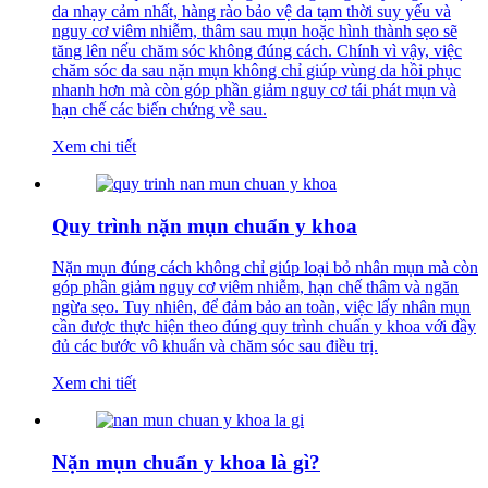
da nhạy cảm nhất, hàng rào bảo vệ da tạm thời suy yếu và
nguy cơ viêm nhiễm, thâm sau mụn hoặc hình thành sẹo sẽ
tăng lên nếu chăm sóc không đúng cách. Chính vì vậy, việc
chăm sóc da sau nặn mụn không chỉ giúp vùng da hồi phục
nhanh hơn mà còn góp phần giảm nguy cơ tái phát mụn và
hạn chế các biến chứng về sau.
Xem chi tiết
Quy trình nặn mụn chuẩn y khoa
Nặn mụn đúng cách không chỉ giúp loại bỏ nhân mụn mà còn
góp phần giảm nguy cơ viêm nhiễm, hạn chế thâm và ngăn
ngừa sẹo. Tuy nhiên, để đảm bảo an toàn, việc lấy nhân mụn
cần được thực hiện theo đúng quy trình chuẩn y khoa với đầy
đủ các bước vô khuẩn và chăm sóc sau điều trị.
Xem chi tiết
Nặn mụn chuẩn y khoa là gì?