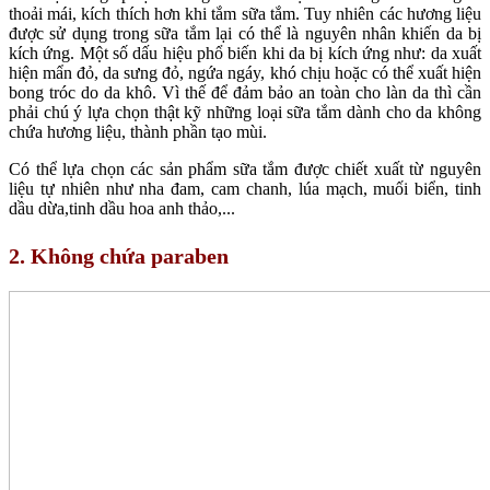
thoải mái, kích thích hơn khi tắm sữa tắm. Tuy nhiên các hương liệu
được sử dụng trong sữa tắm lại có thể là nguyên nhân khiến da bị
kích ứng. Một số dấu hiệu phổ biến khi da bị kích ứng như: da xuất
hiện mẩn đỏ, da sưng đỏ, ngứa ngáy, khó chịu hoặc có thể xuất hiện
bong tróc do da khô. Vì thế để đảm bảo an toàn cho làn da thì cần
phải chú ý lựa chọn thật kỹ những loại sữa tắm dành cho da không
chứa hương liệu, thành phần tạo mùi.
Có thể lựa chọn các sản phẩm sữa tắm được chiết xuất từ nguyên
liệu tự nhiên như nha đam, cam chanh, lúa mạch, muối biển, tinh
dầu dừa,tinh dầu hoa anh thảo,...
2. Không chứa paraben