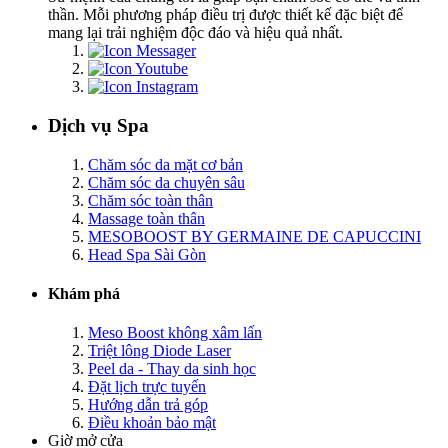
thần. Mỗi phương pháp điều trị được thiết kế đặc biệt để
mang lại trải nghiệm độc đáo và hiệu quả nhất.
Dịch vụ Spa
Chăm sóc da mặt cơ bản
Chăm sóc da chuyên sâu
Chăm sóc toàn thân
Massage toàn thân
MESOBOOST BY GERMAINE DE CAPUCCINI
Head Spa Sài Gòn
Khám phá
Meso Boost không xâm lấn
Triệt lông Diode Laser
Peel da - Thay da sinh học
Đặt lịch trực tuyến
Hướng dẫn trả góp
Điều khoản bảo mật
Giờ mở cửa