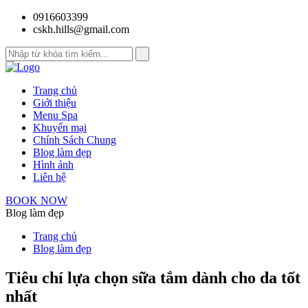
0916603399
cskh.hills@gmail.com
Trang chủ
Giới thiệu
Menu Spa
Khuyến mại
Chính Sách Chung
Blog làm đẹp
Hình ảnh
Liên hệ
BOOK NOW
Blog làm đẹp
Trang chủ
Blog làm đẹp
Tiêu chí lựa chọn sữa tắm dành cho da tốt
nhất