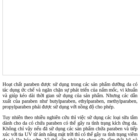
Hoạt chất paraben được sử dụng trong các sản phẩm dưỡng da có
tác dụng ức chế và ngăn chặn sự phát triển của nấm mốc, vi khuẩn
và giúp kéo dài thời gian sử dụng của sản phẩm. Nhưng các dẫn
xuất của paraben như butylparaben, ethylparaben, methylparaben,
propylparaben phải được sử dụng với nồng độ cho phép.
Tuy nhiên theo nhiều nghiên cứu thì việc sử dụng các loại sữa tắm
dành cho da có chứa paraben có thể gây ra tình trạng kích ứng da.
Không chỉ vậy nếu đã sử dụng các sản phẩm chứa paraben và tiếp
xúc với tia UV từ ánh nắng mặt trời thì có thể gây ra tình trạng viêm
da và lão hóa sớm. Vì thế cần phải lựa chọn sữa tắm thật kỹ và