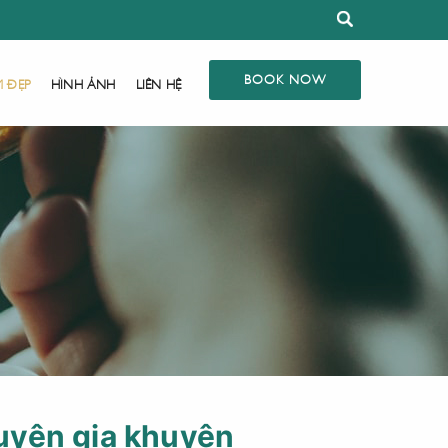
BOOK NOW
M ĐẸP
HÌNH ẢNH
LIÊN HỆ
uyên gia khuyên