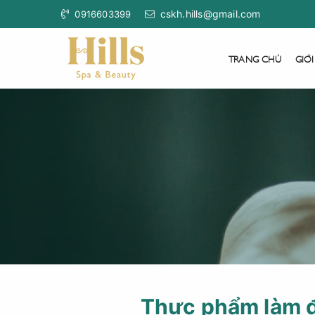
cskh.hills@gmail.com
0916603399
TRANG CHỦ
GIỚI
Thực phẩm làm đ