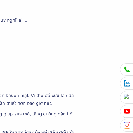
 nghĩ lại! ...
rên khuôn mặt. Vì thế để cứu làn da
ần thiết hơn bao giờ hết.
ng giúp sửa mô, tăng cường đàn hồi
Những lợi ích của Hải Sản
đối với