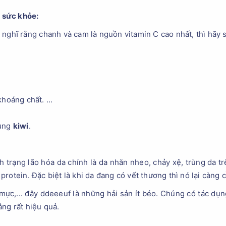
i sức khỏe
:
ghĩ rằng chanh và cam là nguồn vitamin C cao nhất, thì hãy suy
hoáng chất. ...
cùng
kiwi
.
h trạng lão hóa da chính là da nhăn nheo, chảy xệ, trùng da t
rotein. Đặc biệt là khi da đang có vết thương thì nó lại càng c
, mực,... đây ddeeeuf là những hải sản ít béo. Chúng có tác dụ
ng rất hiệu quả.