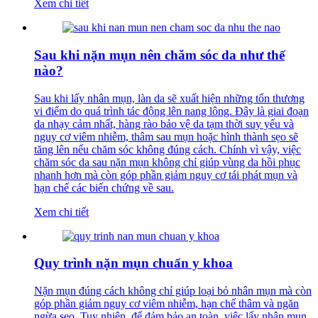
Xem chi tiết
Sau khi nặn mụn nên chăm sóc da như thế
nào?
Sau khi lấy nhân mụn, làn da sẽ xuất hiện những tổn thương
vi điểm do quá trình tác động lên nang lông. Đây là giai đoạn
da nhạy cảm nhất, hàng rào bảo vệ da tạm thời suy yếu và
nguy cơ viêm nhiễm, thâm sau mụn hoặc hình thành sẹo sẽ
tăng lên nếu chăm sóc không đúng cách. Chính vì vậy, việc
chăm sóc da sau nặn mụn không chỉ giúp vùng da hồi phục
nhanh hơn mà còn góp phần giảm nguy cơ tái phát mụn và
hạn chế các biến chứng về sau.
Xem chi tiết
Quy trình nặn mụn chuẩn y khoa
Nặn mụn đúng cách không chỉ giúp loại bỏ nhân mụn mà còn
góp phần giảm nguy cơ viêm nhiễm, hạn chế thâm và ngăn
ngừa sẹo. Tuy nhiên, để đảm bảo an toàn, việc lấy nhân mụn