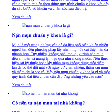
cần được thực hiện theo đúng quy trình chuẩn y khoa với đầy
đủ các bước vô khuẩn và chăm sóc sau điều trị.
Xem chi tiết
Nặn mụn chuẩn y khoa là gì?
Mụn là một trong những vấn đề da liễu phổ biến khiến nhiều
người tìm đến phương pháp lấy nhân mụn để cải thiện làn da
nhanh hơn. Tuy nhiên, không phải mọi quy trình nặn mụn
đều an toàn và mang lại hiệu quả như mong muốn. Nếu thực
hiện sai kỹ thuật hoặc lấy nhân mụn không đúng thời điểm,
làn da có thể đối mặt với nguy cơ viêm nhiễm, thâm sau mụn
và thậm chí là sẹo rỗ. Vậy nặn mụn chuẩn y khoa là gì và một
quy trình đạt tiêu chuẩn cần đáp ứng những yêu cầu nào?
Xem chi tiết
Có nên tự nặn mụn tại nhà không?