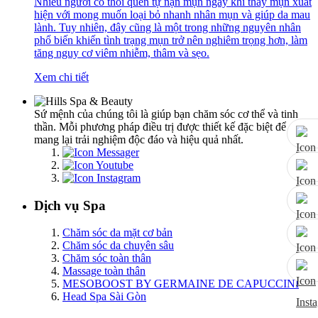
Nhiều người có thói quen tự nặn mụn ngay khi thấy mụn xuất
hiện với mong muốn loại bỏ nhanh nhân mụn và giúp da mau
lành. Tuy nhiên, đây cũng là một trong những nguyên nhân
phổ biến khiến tình trạng mụn trở nên nghiêm trọng hơn, làm
tăng nguy cơ viêm nhiễm, thâm và sẹo.
Xem chi tiết
Sứ mệnh của chúng tôi là giúp bạn chăm sóc cơ thể và tinh
thần. Mỗi phương pháp điều trị được thiết kế đặc biệt để
mang lại trải nghiệm độc đáo và hiệu quả nhất.
Dịch vụ Spa
Chăm sóc da mặt cơ bản
Chăm sóc da chuyên sâu
Chăm sóc toàn thân
Massage toàn thân
MESOBOOST BY GERMAINE DE CAPUCCINI
Head Spa Sài Gòn