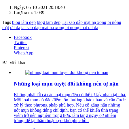
Ngày: 05-10-2021 20:18:40
Lượt xem: 1.039
Tags
blog làm đẹp
blog lam dep
Tại sao đắp mặt nạ xong bị nóng
mặt
rát da
tai sao dap mat na xong bi nong mat rat da
Facebook
Twitter
Pinterest
WhatsApp
Bài viết khác
Những loại mụn tuyệt đối không nên tự nặn
Không phải tất cả các loại mụn đều có thể tự lấy nhân tại nhà.
Mỗi loại mụn có đặc điểm tổn thương khác nhau và cần được
xử lý theo phương pháp phù hợp. Nếu cố gắng nặn những
nốt mụn không đúng chỉ định, bạn có thể khiến tình trạng
viêm trở nên nghiêm trọng hơn, làm tăng nguy cơ nhiễm
trùng, để lại thâm hoặc sẹo khó phục hồi.