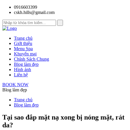
0916603399
cskh.hills@gmail.com
Trang chủ
Giới thiệu
Menu Spa
Khuyến mại
Chính Sách Chung
Blog làm đẹp
Hình ảnh
Liên hệ
BOOK NOW
Blog làm đẹp
Trang chủ
Blog làm đẹp
Tại sao đắp mặt nạ xong bị nóng mặt, rát
da?