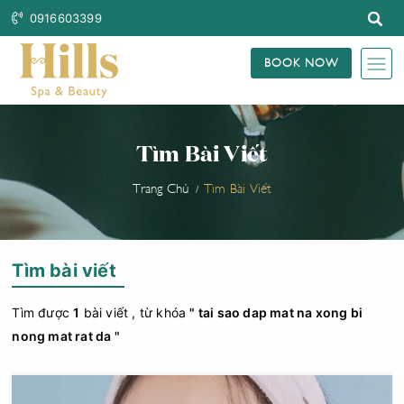
0916603399
BOOK NOW
Tìm Bài Viết
Trang Chủ
Tìm Bài Viết
Tìm bài viết
Tìm được
1
bài viết , từ khóa
" tai sao dap mat na xong bi
nong mat rat da "