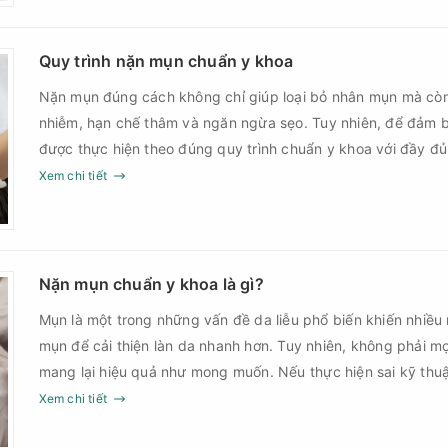
Quy trình nặn mụn chuẩn y khoa
Nặn mụn đúng cách không chỉ giúp loại bỏ nhân mụn mà cò
nhiễm, hạn chế thâm và ngăn ngừa sẹo. Tuy nhiên, để đảm b
được thực hiện theo đúng quy trình chuẩn y khoa với đầy đ
sau điều trị.
Xem chi tiết
Nặn mụn chuẩn y khoa là gì?
Mụn là một trong những vấn đề da liễu phổ biến khiến nhiều
mụn để cải thiện làn da nhanh hơn. Tuy nhiên, không phải m
mang lại hiệu quả như mong muốn. Nếu thực hiện sai kỹ th
thời điểm, làn da có thể đối mặt với nguy cơ viêm nhiễm, thâ
Xem chi tiết
nặn mụn chuẩn y khoa là gì và một quy trình đạt tiêu chuẩ