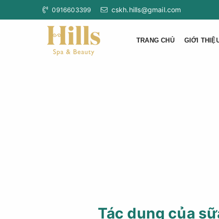
cskh.hills@gmail.com
0916603399
TRANG CHỦ
GIỚI THIỆ
Tác dụng của sữ