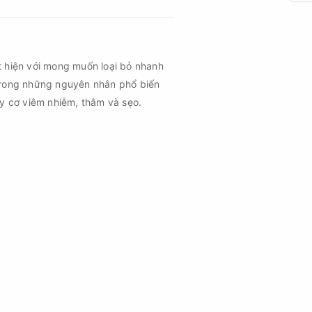
t hiện với mong muốn loại bỏ nhanh
trong những nguyên nhân phổ biến
uy cơ viêm nhiễm, thâm và sẹo.
GIỜ MỞ CỬA