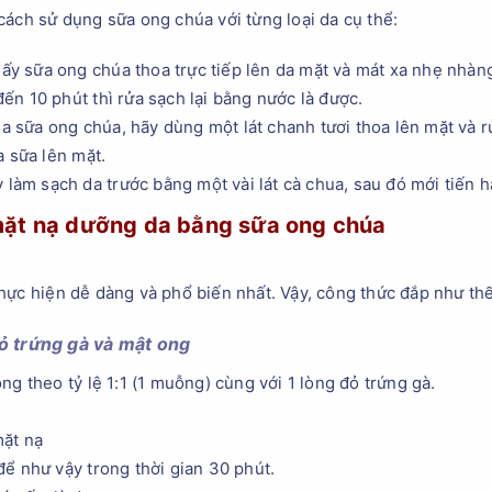
cách sử dụng sữa ong chúa với từng loại da cụ thể:
lấy sữa ong chúa thoa trực tiếp lên da mặt và mát xa nhẹ nhàn
n 10 phút thì rửa sạch lại bằng nước là được.
oa sữa ong chúa, hãy dùng một lát chanh tươi thoa lên mặt và r
a sữa lên mặt.
y làm sạch da trước bằng một vài lát cà chua, sau đó mới tiến 
mặt nạ dưỡng da bằng sữa ong chúa
hực hiện dễ dàng và phổ biến nhất. Vậy, công thức đắp như thế
ỏ trứng gà và mật ong
ng theo tỷ lệ 1:1 (1 muỗng) cùng với 1 lòng đỏ trứng gà.
mặt nạ
ể như vậy trong thời gian 30 phút.