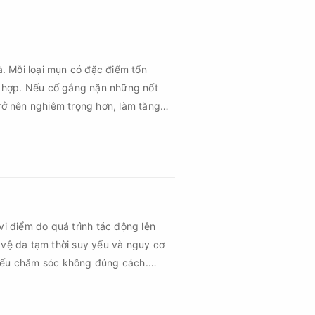
à. Mỗi loại mụn có đặc điểm tổn
 hợp. Nếu cố gắng nặn những nốt
rở nên nghiêm trọng hơn, làm tăng
vi điểm do quá trình tác động lên
 vệ da tạm thời suy yếu và nguy cơ
 nếu chăm sóc không đúng cách.
 vùng da hồi phục nhanh hơn mà còn
hứng về sau.