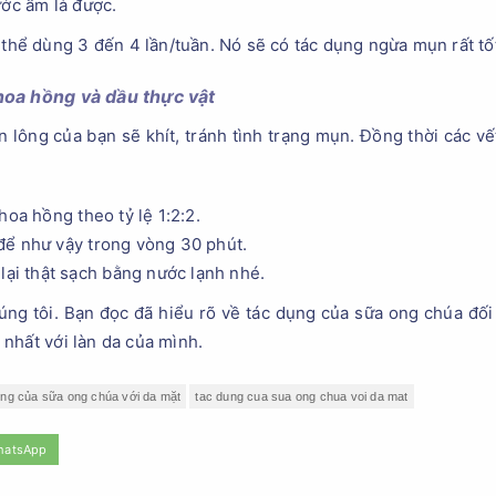
ước ấm là được.
ó thể dùng 3 đến 4 lần/tuần. Nó sẽ có tác dụng ngừa mụn rất tố
hoa hồng và dầu thực vật
n lông của bạn sẽ khít, tránh tình trạng mụn. Đồng thời các 
hoa hồng theo tỷ lệ 1:2:2.
để như vậy trong vòng 30 phút.
lại thật sạch bằng nước lạnh nhé.
ng tôi. Bạn đọc đã hiểu rõ về tác dụng của sữa ong chúa đối 
nhất với làn da của mình.
ng của sữa ong chúa với da mặt
tac dung cua sua ong chua voi da mat
hatsApp