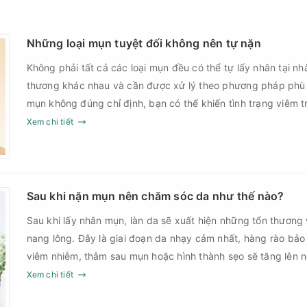
Những loại mụn tuyệt đối không nên tự nặn
Không phải tất cả các loại mụn đều có thể tự lấy nhân tại nh
thương khác nhau và cần được xử lý theo phương pháp phù
mụn không đúng chỉ định, bạn có thể khiến tình trạng viêm t
nguy cơ nhiễm trùng, để lại thâm hoặc sẹo khó phục hồi.
Xem chi tiết
Sau khi nặn mụn nên chăm sóc da như thế nào?
Sau khi lấy nhân mụn, làn da sẽ xuất hiện những tổn thương 
nang lông. Đây là giai đoạn da nhạy cảm nhất, hàng rào bảo
viêm nhiễm, thâm sau mụn hoặc hình thành sẹo sẽ tăng lên
Chính vì vậy, việc chăm sóc da sau nặn mụn không chỉ giúp
Xem chi tiết
góp phần giảm nguy cơ tái phát mụn và hạn chế các biến c