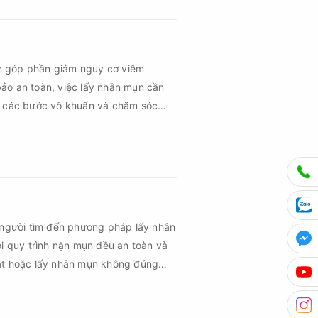
n góp phần giảm nguy cơ viêm
ảo an toàn, việc lấy nhân mụn cần
ủ các bước vô khuẩn và chăm sóc
 người tìm đến phương pháp lấy nhân
ọi quy trình nặn mụn đều an toàn và
uật hoặc lấy nhân mụn không đúng
m sau mụn và thậm chí là sẹo rỗ. Vậy
n cần đáp ứng những yêu cầu nào?