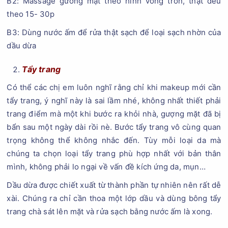
B2: Massage gương mặt theo hình vòng tròn, thật đều
theo 15- 30p
B3: Dùng nước ấm để rửa thật sạch để loại sạch nhờn của
dầu dừa
Tẩy trang
Có thể các chị em luôn nghĩ rằng chỉ khi makeup mới cần
tẩy trang, ý nghĩ này là sai lầm nhé, không nhất thiết phải
trang điểm mà một khi bước ra khỏi nhà, gượng mặt đã bị
bẩn sau một ngày dài rồi nè. Bước tẩy trang vô cùng quan
trọng không thể không nhắc đến. Tùy mỗi loại da mà
chúng ta chọn loại tẩy trang phù hợp nhất với bản thân
mình, không phải lo ngại về vấn đề kích ứng da, mụn…
Dầu dừa được chiết xuất từ thành phần tự nhiên nên rất dễ
xài. Chúng ra chỉ cần thoa một lớp dầu và dùng bông tẩy
trang chà sát lên mặt và rửa sạch bằng nước ấm là xong.