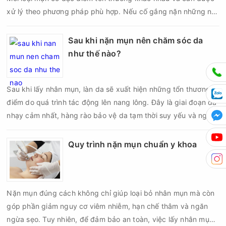
xử lý theo phương pháp phù hợp. Nếu cố gắng nặn những nốt
mụn không đúng chỉ định, bạn có thể khiến tình trạng viêm trở
nên nghiêm trọng hơn, làm tăng nguy cơ nhiễm trùng, để lại
Sau khi nặn mụn nên chăm sóc da
thâm hoặc sẹo khó phục hồi.
như thế nào?
Sau khi lấy nhân mụn, làn da sẽ xuất hiện những tổn thương vi
điểm do quá trình tác động lên nang lông. Đây là giai đoạn da
nhạy cảm nhất, hàng rào bảo vệ da tạm thời suy yếu và nguy
cơ viêm nhiễm, thâm sau mụn hoặc hình thành sẹo sẽ tăng lên
nếu chăm sóc không đúng cách. Chính vì vậy, việc chăm sóc
Quy trình nặn mụn chuẩn y khoa
da sau nặn mụn không chỉ giúp vùng da hồi phục nhanh hơn
mà còn góp phần giảm nguy cơ tái phát mụn và hạn chế các
biến chứng về sau.
Nặn mụn đúng cách không chỉ giúp loại bỏ nhân mụn mà còn
góp phần giảm nguy cơ viêm nhiễm, hạn chế thâm và ngăn
ngừa sẹo. Tuy nhiên, để đảm bảo an toàn, việc lấy nhân mụn