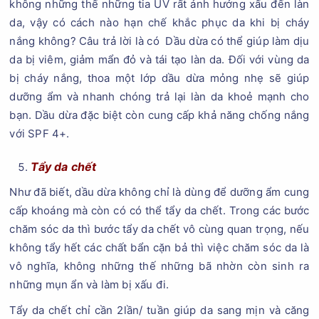
không những thế những tia UV rất ảnh hưởng xấu đến làn
da, vậy có cách nào hạn chế khắc phục da khi bị cháy
nắng không? Câu trả lời là có Dầu dừa có thể giúp làm dịu
da bị viêm, giảm mẩn đỏ và tái tạo làn da. Đối với vùng da
bị cháy nắng, thoa một lớp dầu dừa mỏng nhẹ sẽ giúp
dưỡng ẩm và nhanh chóng trả lại làn da khoẻ mạnh cho
bạn. Dầu dừa đặc biệt còn cung cấp khả năng chống nắng
với SPF 4+.
Tẩy da chết
Như đã biết, dầu dừa không chỉ là dùng để dưỡng ẩm cung
cấp khoáng mà còn có có thể tẩy da chết. Trong các bước
chăm sóc da thì bước tẩy da chết vô cùng quan trọng, nếu
không tẩy hết các chất bẩn cặn bả thì việc chăm sóc da là
vô nghĩa, không những thế những bã nhờn còn sinh ra
những mụn ẩn và làm bị xấu đi.
Tẩy da chết chỉ cần 2lần/ tuần giúp da sang mịn và căng