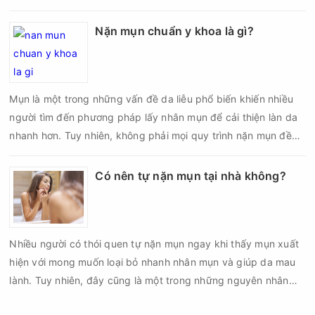
cần được thực hiện theo đúng quy trình chuẩn y khoa với đầy
đủ các bước vô khuẩn và chăm sóc sau điều trị.
Nặn mụn chuẩn y khoa là gì?
Mụn là một trong những vấn đề da liễu phổ biến khiến nhiều
người tìm đến phương pháp lấy nhân mụn để cải thiện làn da
nhanh hơn. Tuy nhiên, không phải mọi quy trình nặn mụn đều
an toàn và mang lại hiệu quả như mong muốn. Nếu thực hiện
sai kỹ thuật hoặc lấy nhân mụn không đúng thời điểm, làn da
Có nên tự nặn mụn tại nhà không?
có thể đối mặt với nguy cơ viêm nhiễm, thâm sau mụn và thậm
chí là sẹo rỗ. Vậy nặn mụn chuẩn y khoa là gì và một quy trình
đạt tiêu chuẩn cần đáp ứng những yêu cầu nào?
Nhiều người có thói quen tự nặn mụn ngay khi thấy mụn xuất
hiện với mong muốn loại bỏ nhanh nhân mụn và giúp da mau
lành. Tuy nhiên, đây cũng là một trong những nguyên nhân
phổ biến khiến tình trạng mụn trở nên nghiêm trọng hơn, làm